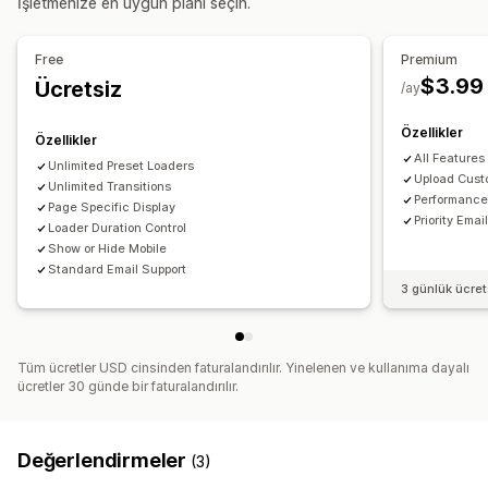
İşletmenize en uygun planı seçin.
Renk
Simgeler
Mobil duyarlı
Sezona özel etkinlikler
Free
Premium
Sonbahar
Black Friday (BFCM)
Noel
Cadılar bayramı
$3.99
Ücretsiz
/ay
Yeni Yıl
İlkbahar
Yaz
Sevgililer Günü
Kış
Promosyonlar
Özel etkinlikler
Özellikler
Özellikler
All Features
Unlimited Preset Loaders
Upload Cust
Unlimited Transitions
Performance
Page Specific Display
Priority Ema
Loader Duration Control
Show or Hide Mobile
Standard Email Support
3 günlük ücre
Tüm ücretler USD cinsinden faturalandırılır. Yinelenen ve kullanıma dayalı
ücretler 30 günde bir faturalandırılır.
Değerlendirmeler
(3)