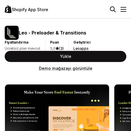
Shopify App Store
Leo ‑ Preloader & Transitions
Fiyatlandırma
Puan
Geliştirici
Ücretsiz plan mevcut
5,0
(3)
Leoapps
Yükle
Demo mağazayı görüntüle