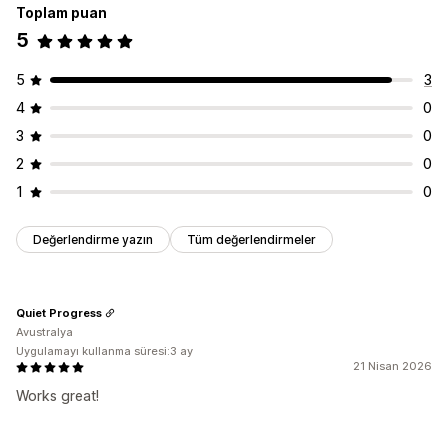
Toplam puan
5
5
3
4
0
3
0
2
0
1
0
Değerlendirme yazın
Tüm değerlendirmeler
Quiet Progress
Avustralya
Uygulamayı kullanma süresi:3 ay
21 Nisan 2026
Works great!