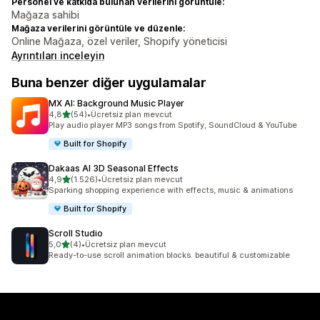
Personel ve katkıda bulunan verilerini görüntüle:
Mağaza sahibi
Mağaza verilerini görüntüle ve düzenle:
Online Mağaza, özel veriler, Shopify yöneticisi
Ayrıntıları inceleyin
Buna benzer diğer uygulamalar
MX AI: Background Music Player
5 yıldız üzerinden
4,8
(54)
•
Ücretsiz plan mevcut
toplam 54 değerlendirme
Play audio player MP3 songs from Spotify, SoundCloud & YouTube
Built for Shopify
Dakaas AI 3D Seasonal Effects
5 yıldız üzerinden
4,9
(1.526)
•
Ücretsiz plan mevcut
toplam 1526 değerlendirme
Sparking shopping experience with effects, music & animations
Built for Shopify
Scroll Studio
5 yıldız üzerinden
5,0
(4)
•
Ücretsiz plan mevcut
toplam 4 değerlendirme
Ready-to-use scroll animation blocks. beautiful & customizable