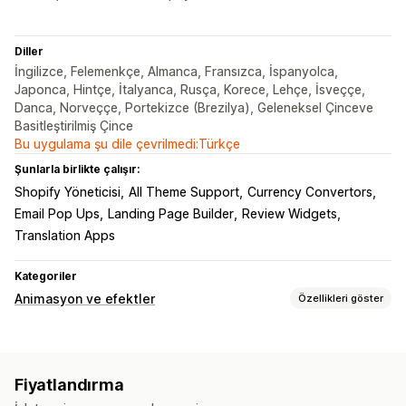
Diller
İngilizce, Felemenkçe, Almanca, Fransızca, İspanyolca,
Japonca, Hintçe, İtalyanca, Rusça, Korece, Lehçe, İsveççe,
Danca, Norveççe, Portekizce (Brezilya), Geleneksel Çinceve
Basitleştirilmiş Çince
Bu uygulama şu dile çevrilmedi:Türkçe
Şunlarla birlikte çalışır:
Shopify Yöneticisi
All Theme Support
Currency Convertors
Email Pop Ups
Landing Page Builder
Review Widgets
Translation Apps
Kategoriler
Animasyon ve efektler
Özellikleri göster
Özelleştirme
3B animasyonlar
Animasyon kontrolü
Arka planlar
Fiyatlandırma
Özel animasyonlar
Düşme efektleri
Sayfaya özgü efektler