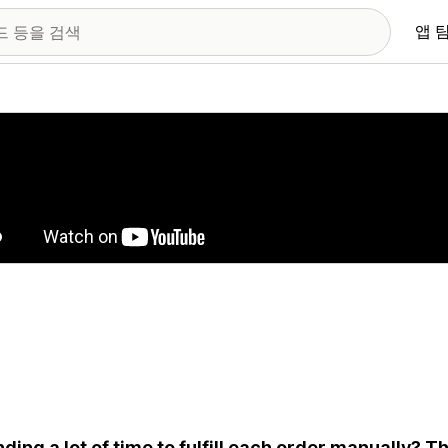
앱 
 이미지 갤러리
ding a lot of time to fulfill each order manually? T