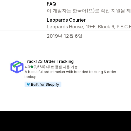
FAQ
이 개발자는 한국어(으)로 직접 지원을 
Leopards Courier
Leopards House, 19-F, Block 6, P.E.C.H
2019년 12월 6일
Track123 Order Tracking
별 5개 중
4.9
(1,566)
•
무료 플랜 사용 가능
총 리뷰 1566개
A beautiful order tracker with branded tracking & order
lookup
Built for Shopify