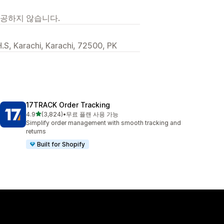
제공하지 않습니다.
.S, Karachi, Karachi, 72500, PK
17TRACK Order Tracking
별 5개 중
4.9
(3,824)
•
무료 플랜 사용 가능
총 리뷰 3824개
Simplify order management with smooth tracking and
returns
Built for Shopify