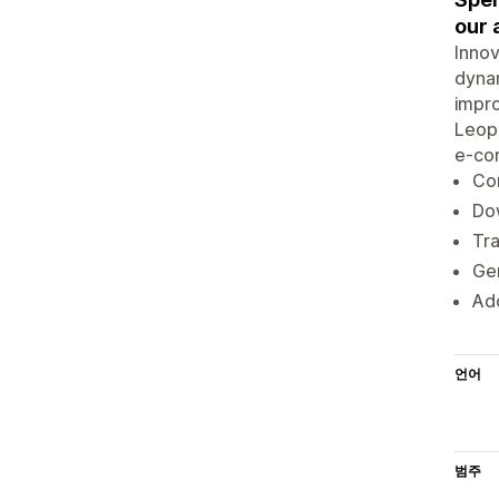
our 
Innov
dynam
impro
Leopa
e-com
Con
Dow
Tra
Ge
Add
언어
범주