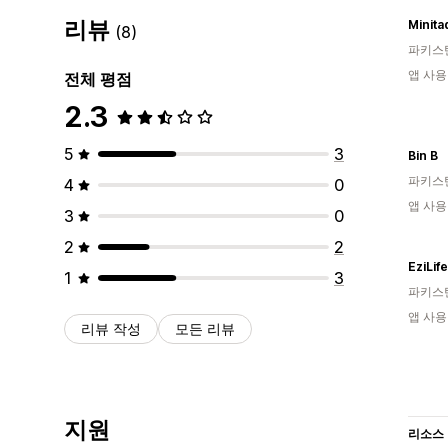
리뷰
Minita
(8)
파키스
앱 사용
전체 평점
2.3
5
3
Bin B
파키스
4
0
앱 사용
3
0
2
2
EziLife
1
3
파키스
앱 사용
리뷰 작성
모든 리뷰
지원
리소스