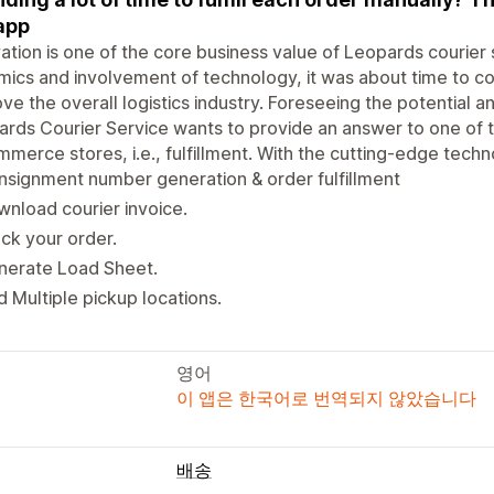
app
ation is one of the core business value of Leopards courier
ics and involvement of technology, it was about time to c
ve the overall logistics industry. Foreseeing the potential
rds Courier Service wants to provide an answer to one of 
merce stores, i.e., fulfillment. With the cutting-edge tech
signment number generation & order fulfillment
nload courier invoice.
ck your order.
nerate Load Sheet.
 Multiple pickup locations.
영어
이 앱은 한국어로 번역되지 않았습니다
배송