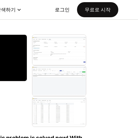
탐색하기
로그인
무료로 시작
his problem is solved now! With