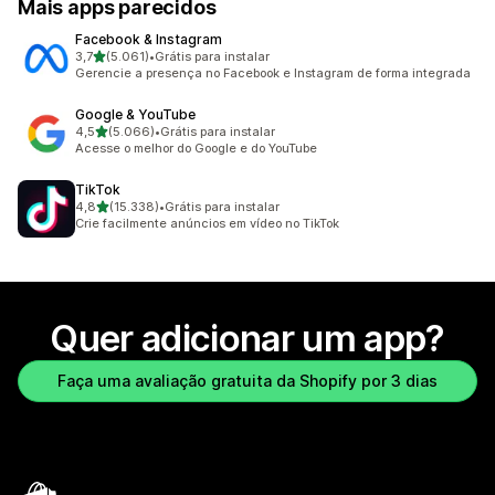
Mais apps parecidos
Facebook & Instagram
de 5 estrelas
3,7
(5.061)
•
Grátis para instalar
5061 avaliações ao todo
Gerencie a presença no Facebook e Instagram de forma integrada
Google & YouTube
de 5 estrelas
4,5
(5.066)
•
Grátis para instalar
5066 avaliações ao todo
Acesse o melhor do Google e do YouTube
TikTok
de 5 estrelas
4,8
(15.338)
•
Grátis para instalar
15338 avaliações ao todo
Crie facilmente anúncios em vídeo no TikTok
Quer adicionar um app?
Faça uma avaliação gratuita da Shopify por 3 dias