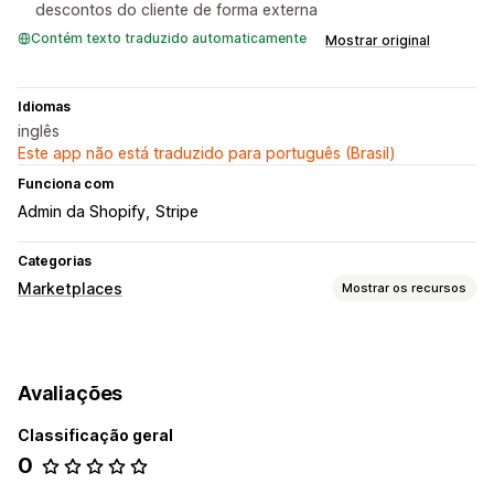
descontos do cliente de forma externa
Contém texto traduzido automaticamente
Mostrar original
Idiomas
inglês
Este app não está traduzido para português (Brasil)
Funciona com
Admin da Shopify
Stripe
Categorias
Marketplaces
Mostrar os recursos
Gerenciamento de listagem
Sincronização de produtos
Upload em massa
Avaliações
Gerenciamento de pedidos
Classificação geral
Pedidos em massa
Sincronização de pedidos
0
Sincronização de acompanhamento