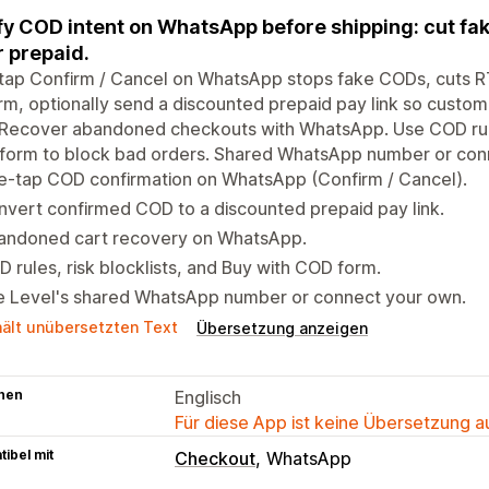
fy COD intent on WhatsApp before shipping: cut fak
r prepaid.
ap Confirm / Cancel on WhatsApp stops fake CODs, cuts RT
rm, optionally send a discounted prepaid pay link so custo
 Recover abandoned checkouts with WhatsApp. Use COD rules
form to block bad orders. Shared WhatsApp number or con
e-tap COD confirmation on WhatsApp (Confirm / Cancel).
vert confirmed COD to a discounted prepaid pay link.
andoned cart recovery on WhatsApp.
 rules, risk blocklists, and Buy with COD form.
e Level's shared WhatsApp number or connect your own.
hält unübersetzten Text
Übersetzung anzeigen
hen
Englisch
Für diese App ist keine Übersetzung 
ibel mit
Checkout
WhatsApp