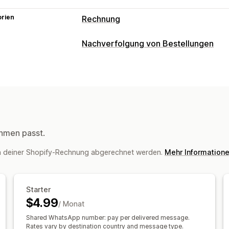
orien
Rechnung
COD-Management
Nachverfolgung von Bestellungen
Im Voraus bezahlte Anreize
Zahlungs
Tracking
Einmaliges Passwort (OTP)
Bestätig
Dashboards
API
Analysen
Conversion und Upselling
Benachrichtigungen
Rabatte
Warenkorbwiederherstellun
Benachrichtigungen in Echtzeit
Benut
Automatisierungen
hmen passt.
n deiner Shopify-Rechnung abgerechnet werden.
Mehr Information
Starter
$4.99
/ Monat
Shared WhatsApp number: pay per delivered message.
Rates vary by destination country and message type.