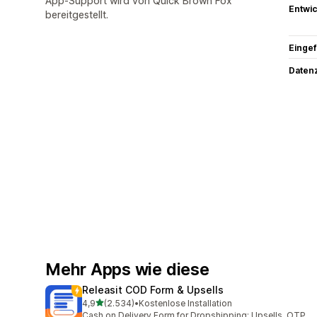
App-Support wird von Quick Brown Fox
Entwic
bereitgestellt.
Eingef
Datenz
Mehr Apps wie diese
Releasit COD Form & Upsells
von 5 Sternen
4,9
(2.534)
•
Kostenlose Installation
2534 Rezensionen insgesamt
Cash on Delivery Form for Dropshipping: Upsells, OTP,