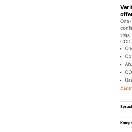
Veri
offe
One-t
confi
ship.
COD 
On
Con
Ab
COD
Us
Ent
Sprac
Kompat