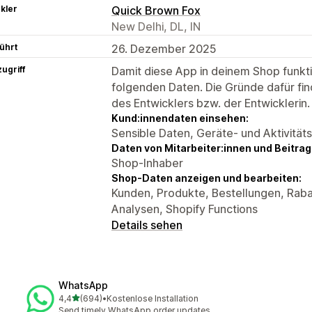
kler
Quick Brown Fox
New Delhi, DL, IN
ührt
26. Dezember 2025
ugriff
Damit diese App in deinem Shop funktio
folgenden Daten. Die Gründe dafür fin
des Entwicklers bzw. der Entwicklerin.
Kund:innendaten einsehen:
Sensible Daten, Geräte- und Aktivität
Daten von Mitarbeiter:innen und Beitra
Shop-Inhaber
Shop-Daten anzeigen und bearbeiten:
Kunden, Produkte, Bestellungen, Raba
Analysen, Shopify Functions
Details sehen
WhatsApp
von 5 Sternen
4,4
(694)
•
Kostenlose Installation
694 Rezensionen insgesamt
Send timely WhatsApp order updates.