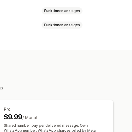
Funktionen anzeigen
Funktionen anzeigen
art ausblenden
Betrugsprävention
ung per Telefon
g
zerdefinierte Benachrichtigungen
en
Pro
$9.99
/ Monat
Shared number: pay per delivered message. Own
WhatsApp number: WhatsApp charges billed by Meta.