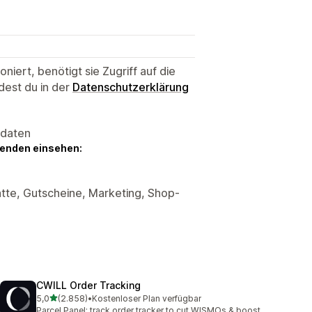
niert, benötigt sie Zugriff auf die
dest du in der
Datenschutzerklärung
sdaten
genden einsehen:
tte, Gutscheine, Marketing, Shop-
CWILL Order Tracking
von 5 Sternen
5,0
(2.858)
•
Kostenloser Plan verfügbar
2858 Rezensionen insgesamt
Parcel Panel: track order tracker to cut WISMOs & boost