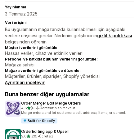
Yayınlanma
3 Temmuz 2025
Veri erişimi
Bu uygulamanın mağazanızda kullanılabilmesi için aşağıdaki
verilere erişmesi gerekir. Nedenini geliştiricinin
gizlilik politikası
belgesinden öğrenin.
Müşteri verilerini görüntüle:
Hassas veriler, cihaz ve etkinlik verileri
Personel ve katkıda bulunan verilerini görüntüle:
Mağaza sahibi
Mağaza verilerini görüntüle ve düzenle:
Müşteriler, ürünler, siparişler, Shopify yöneticisi
Ayrıntıları inceleyin
Buna benzer diğer uygulamalar
Order Merger Edit Merge Orders
5 yıldız üzerinden
4,8
(68)
•
Ücretsiz plan mevcut
toplam 68 değerlendirme
Merge orders and let customers edit address, items, or cancel.
Built for Shopify
OrderEditing.app & Upsell
5 yıldız üzerinden
5,0
(20)
•
Ücretsiz
toplam 20 değerlendirme