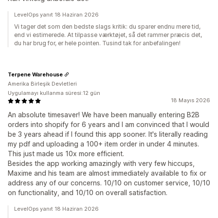
LevelOps yanıt 18 Haziran 2026
Vi tager det som den bedste slags kritik: du sparer endnu mere tid,
end vi estimerede. At tilpasse værktøjet, så det rammer præcis det,
du har brug for, er hele pointen. Tusind tak for anbefalingen!
Terpene Warehouse
Amerika Birleşik Devletleri
Uygulamayı kullanma süresi:12 gün
18 Mayıs 2026
An absolute timesaver! We have been manually entering B2B
orders into shopify for 6 years and I am convinced that I would
be 3 years ahead if I found this app sooner. It's literally reading
my pdf and uploading a 100+ item order in under 4 minutes.
This just made us 10x more efficient.
Besides the app working amazingly with very few hiccups,
Maxime and his team are almost immediately available to fix or
address any of our concerns. 10/10 on customer service, 10/10
on functionality, and 10/10 on overall satisfaction.
LevelOps yanıt 18 Haziran 2026