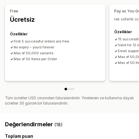
İçe ve dışa aktarma
Free
Pay as You G
Ücretsiz
tek seferlik üc
Özellikler
Özellikler
15 successfu
First 5 successful orders are free
Valid for 12
No expiry – yours forever
Email suppor
Max of 50,000 variants
Max of 50,0
Max of 50 Items per Order
Max of 50 It
Tüm ücretler USD cinsinden faturalandırılır. Yinelenen ve kullanıma dayalı
ücretler 30 günde bir faturalandırılır.
Değerlendirmeler
(18)
Toplam puan