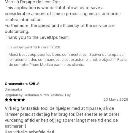
Merci à l’équipe de LevelOps !
This application is wonderful: it allows us to save a
considerable amount of time in processing emails and order-
related information.
Furthermore, the speed and efficiency of the service are
outstanding.
Thank you to the LevelOps team!
LevelOps yanıt 18 Haziran 2026
Merci beaucoup pour les bons commentaires ! Sauver du temps sur
le traitement des commandes, c'est exactement notre objectif ! Ravis
de compter Phare Medica parmi nos clients.
Greenmatters B2B
Danimarka
Uygulamayı kullanma süresi:Yaklaşık 1 ay
20 Mayıs 2026
Virkelig fantastisk tool de hjælper med at tilpasse, så de
rammer præcist det jeg har brug for. Det eneste er at deres
vurdering af tid er helt of, jeg sparer langt mere tid end de
estimerer ;)
Kan virkelig anbefale det!