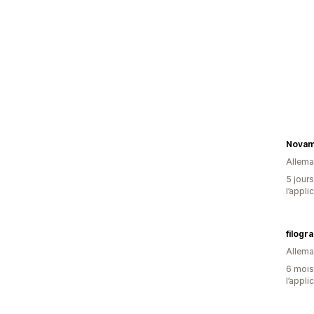
Nova
Allem
5 jours
l’appli
filog
Allem
6 mois 
l’appli