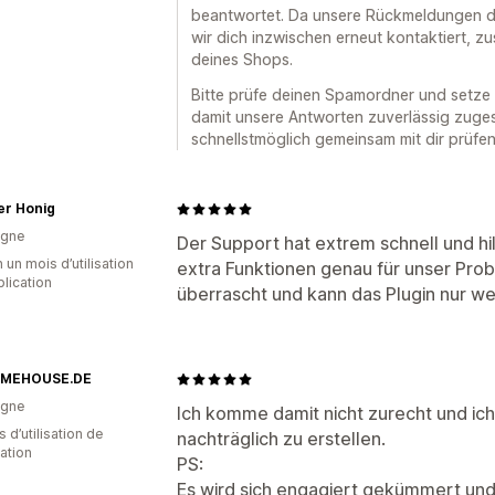
beantwortet. Da unsere Rückmeldungen di
wir dich inzwischen erneut kontaktiert, z
deines Shops.
Bitte prüfe deinen Spamordner und setze 
damit unsere Antworten zuverlässig zuges
schnellstmöglich gemeinsam mit dir prüfen
er Honig
agne
Der Support hat extrem schnell und hil
 un mois d’utilisation
extra Funktionen genau für unser Prob
plication
überrascht und kann das Plugin nur w
UMEHOUSE.DE
agne
Ich komme damit nicht zurecht und i
s d’utilisation de
nachträglich zu erstellen.
cation
PS:
Es wird sich engagiert gekümmert und