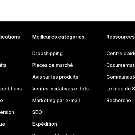
lications
Meilleures catégories
Ressources
Dropshipping
Centre d’aid
its
Places de marché
Documentati
Avis sur les produits
Communauté
péditions
Ventes incitatives et lots
Le blog de 
ue
Marketing par e-mail
Recherche
ersion
SEO
que
Expédition