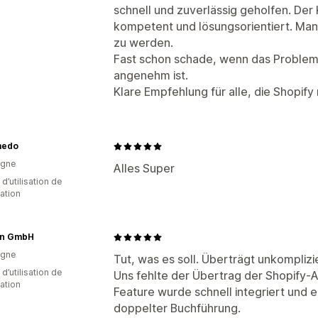
schnell und zuverlässig geholfen. Der 
kompetent und lösungsorientiert. Man 
zu werden.
Fast schon schade, wenn das Problem d
angenehm ist.
Klare Empfehlung für alle, die Shopif
medo
agne
Alles Super
 d’utilisation de
cation
ran GmbH
agne
Tut, was es soll. Überträgt unkomplizi
d’utilisation de
Uns fehlte der Übertrag der Shopify
cation
Feature wurde schnell integriert und 
doppelter Buchführung.