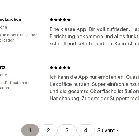
rucksachen
agne
Eine klasse App. Bin voll zufrieden. H
 un mois d’utilisation
Einrichtung bekommen und alles funktio
plication
schnell und sehr freundlich. Kann ich 
rzt
agne
Ich kann die App nur empfehlen. Quasi 
s d’utilisation de
Lexoffice nutzen. Super einfach einzur
cation
und die gesamte Oberfläche ist äußerst
Handhabung. Zudem: der Support melde
Suivant
1
2
3
4