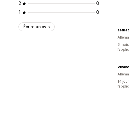
2
0
1
0
Écrire un avis
setbed
Allem
6 mois 
l’appli
VivaV
Allem
14 jour
l’appli