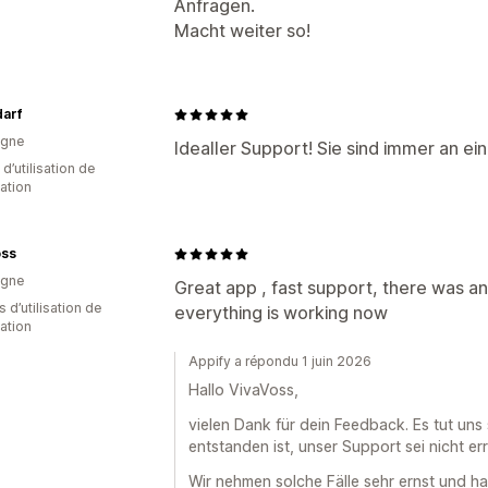
Anfragen.
Macht weiter so!
arf
agne
Idealler Support! Sie sind immer an e
d’utilisation de
cation
oss
agne
Great app , fast support, there was an
s d’utilisation de
everything is working now
cation
Appify a répondu 1 juin 2026
Hallo VivaVoss,
vielen Dank für dein Feedback. Es tut uns 
entstanden ist, unser Support sei nicht err
Wir nehmen solche Fälle sehr ernst und h