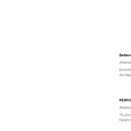
Believ
Allem
Environ
de l’ap
PERF
Allem
19 jour
l’appli