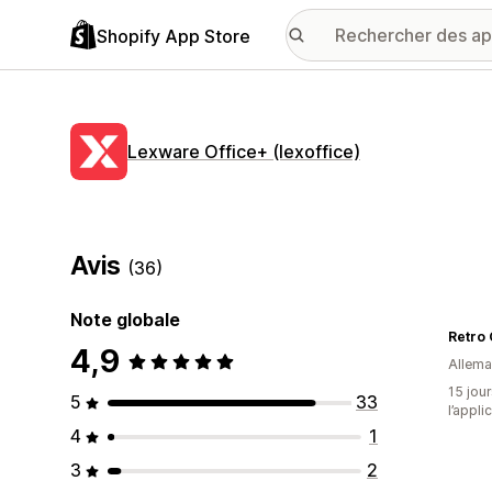
Shopify App Store
Lexware Office+ (lexoffice)
Avis
(36)
Note globale
4,9
Allem
15 jour
5
33
l’appli
4
1
3
2