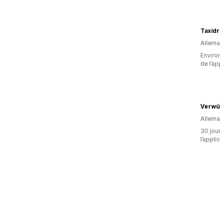
Taxid
Allem
Environ
de l’ap
Verwü
Allem
30 jour
l’appli