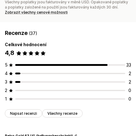
Všechny poplatky jsou fakturovány v měně USD. Opakované poplatky
a poplatky založené na použití jsou fakturovány každých 30 dní.
Zobrazit všechny cenové možnosti
Recenze
(37)
Celkové hodnocení
4,8
5
33
4
2
3
2
2
0
1
0
Napsat recenzi
Všechny recenze
Retro Gold 63 UG (haftungsbeschränkt)