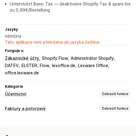
Unterstützt Basic Tax — deaktiviere Shopify Tax & spare bis
zu 0,99€/Bestellung
Jazyky
němčina
Tato aplikace není přeložena do jazyka čeština
Funguje s:
Zákaznické účty
Shopify Flow
Administrátor Shopify
DATEV
ELSTER
Flow
lexoffice.de
Lexware Office
office.lexware.de
Kategorie
Účetnictví
Zobrazit funkce
Finanční výkazy
Faktury a potvrzení
Zobrazit funkce
Příjmy a zůstatek
Hotovostní tok
Prodej a vracení peněz
Typy dokumentů
Daň z prodeje
Sledování výdajů
Vrácení a výměny
Faktury
Účtenky
Dobropisy
Přepravní listy
Vlastní výkazy
Panel výkonnosti