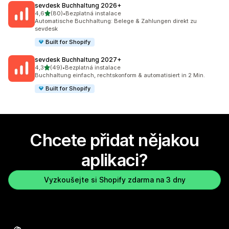
sevdesk Buchhaltung 2026+
z 5 hvězd
4,6
(80)
•
Bezplatná instalace
Celkový počet recenzí: 80
Automatische Buchhaltung: Belege & Zahlungen direkt zu
sevdesk
Built for Shopify
sevdesk Buchhaltung 2027+
z 5 hvězd
4,3
(49)
•
Bezplatná instalace
Celkový počet recenzí: 49
Buchhaltung einfach, rechtskonform & automatisiert in 2 Min.
Built for Shopify
Chcete přidat nějakou
aplikaci?
Vyzkoušejte si Shopify zdarma na 3 dny