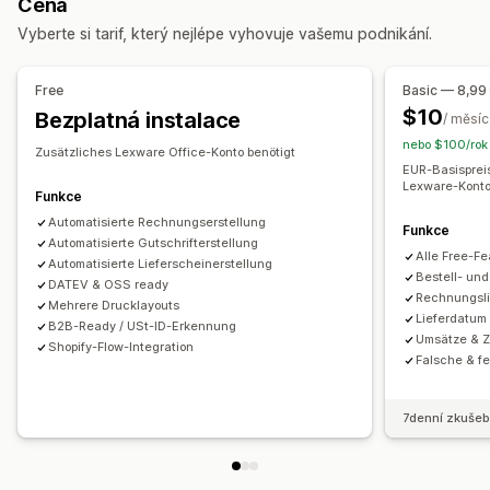
Cena
Přizpůsobení
Finanční operace
Vyberte si tarif, který nejlépe vyhovuje vašemu podnikání.
Barva a písmo
Prosazování značky
Pole
Čísla faktur
Účtování a fakturace
Účty pohledávek
Splatnost
E-mail odesílatele
Výpočet daní
Šablony
Loga
Více měn
Daňové odpočty
Osvobození od daně
Free
Basic — 8,99
Více jazyků
Nákupní objednávky
Více obchodů
Více kanálů
$10
Bezplatná instalace
/ měsíc
nebo $100/rok 
Správa souborů
Automatizovaná synchronizace dat
Zusätzliches Lexware Office-Konto benötigt
EUR-Basisprei
Automatizace e-mailů
Generování PDF
Tisk a export
Souhrn denních prodejů
Podrobnosti objednávky
Lexware-Konto
Funkce
Výkazy
Zabezpečení dat
Postupné číslování
Transakce
Zákazníci
Mapování daně z prodeje
Automatisierte Rechnungserstellung
Funkce
Sladění bankovních výpisů s účetními záznamy
Automatisierte Gutschrifterstellung
Alle Free-Fe
Řešení chyb
Automatisierte Lieferscheinerstellung
Import historických dat
Bestell- un
DATEV & OSS ready
Rechnungsli
Mehrere Drucklayouts
Lieferdatum
B2B-Ready / USt-ID-Erkennung
Umsätze & 
Shopify-Flow-Integration
Falsche & f
7denní zkušeb