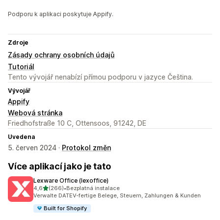
Podporu k aplikaci poskytuje Appify.
Zdroje
Zásady ochrany osobních údajů
Tutoriál
Tento vývojář nenabízí přímou podporu v jazyce Čeština.
Vývojář
Appify
Webová stránka
Friedhofstraße 10 C, Ottensoos, 91242, DE
Uvedena
5. červen 2024 ·
Protokol změn
Více aplikací jako je tato
Lexware Office (lexoffice)
z 5 hvězd
4,6
(266)
•
Bezplatná instalace
Celkový počet recenzí: 266
Verwalte DATEV-fertige Belege, Steuern, Zahlungen & Kunden
Built for Shopify