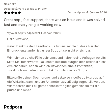
Německo
Doba používání aplikace: 14 dny
Datum úprav: 4. červen 2026
Great app , fast support, there was an issue and it was solved
fast and everything is working now
Vývojář Appify odpověděl 1. červen 2026
Hallo VivaVoss,
vielen Dank für dein Feedback. Es tut uns sehr leid, dass hier der
Eindruck entstanden ist, unser Support sei nicht erreichbar.
Wir nehmen solche Fälle sehr ernst und haben deine Anfragen bereits
Mitte Mai beantwortet. Da unsere Rückmeldungen dich offenbar nicht
erreicht haben, haben wir dich inzwischen erneut kontaktiert,
zusätzlich auch über das Kontaktformular deines Shops.
Bitte prüfe deinen Spamordner und setze service@appify.group auf
die Whitelist, damit unsere Antworten zuverlässig zugestellt werden.
Wir möchten den Fall gerne schnellstmöglich gemeinsam mit dir
prüfen und lösen.
Podpora