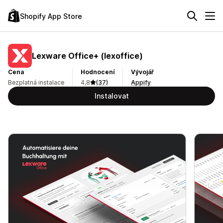
Shopify App Store
Lexware Office+ (lexoffice)
Cena
Hodnocení
Vývojář
Bezplatná instalace
4,8
(37)
Appify
Instalovat