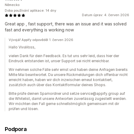
Německo
Doba používání aplikace: 14 dny
Datum úprav: 4. červen 2026
Great app , fast support, there was an issue and it was solved
fast and everything is working now
Vývojář Appify odpověděl 1. červen 2026
Hallo VivaVoss,
vielen Dank für dein Feedback. Es tut uns sehr leid, dass hier der
Eindruck entstanden ist, unser Support sei nicht erreichbar.
Wir nehmen solche Fälle sehr ernst und haben deine Anfragen bereits
Mitte Mai beantwortet. Da unsere Rückmeldungen dich offenbar nicht
erreicht haben, haben wir dich inzwischen erneut kontaktiert,
zusätzlich auch über das Kontaktformular deines Shops.
Bitte prüfe deinen Spamordner und setze service@appify.group auf
die Whitelist, damit unsere Antworten zuverlässig zugestellt werden.
Wir möchten den Fall gerne schnellstmöglich gemeinsam mit dir
prüfen und lösen.
Podpora