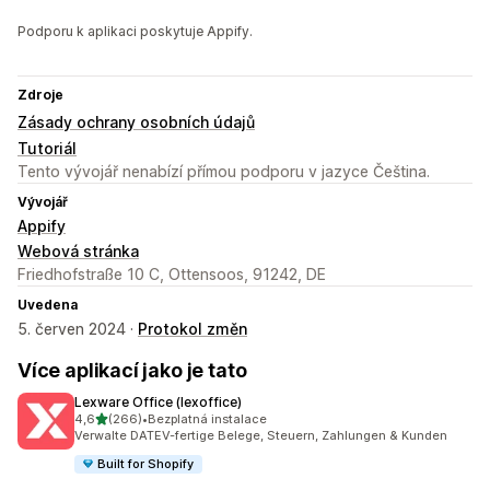
Podporu k aplikaci poskytuje Appify.
Zdroje
Zásady ochrany osobních údajů
Tutoriál
Tento vývojář nenabízí přímou podporu v jazyce Čeština.
Vývojář
Appify
Webová stránka
Friedhofstraße 10 C, Ottensoos, 91242, DE
Uvedena
5. červen 2024 ·
Protokol změn
Více aplikací jako je tato
Lexware Office (lexoffice)
z 5 hvězd
4,6
(266)
•
Bezplatná instalace
Celkový počet recenzí: 266
Verwalte DATEV-fertige Belege, Steuern, Zahlungen & Kunden
Built for Shopify