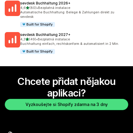
sevdesk Buchhaltung 2026+
z 5 hvězd
4,6
(80)
•
Bezplatná instalace
Celkový počet recenzí: 80
Automatische Buchhaltung: Belege & Zahlungen direkt zu
sevdesk
Built for Shopify
sevdesk Buchhaltung 2027+
z 5 hvězd
4,3
(49)
•
Bezplatná instalace
Celkový počet recenzí: 49
Buchhaltung einfach, rechtskonform & automatisiert in 2 Min.
Built for Shopify
Chcete přidat nějakou
aplikaci?
Vyzkoušejte si Shopify zdarma na 3 dny