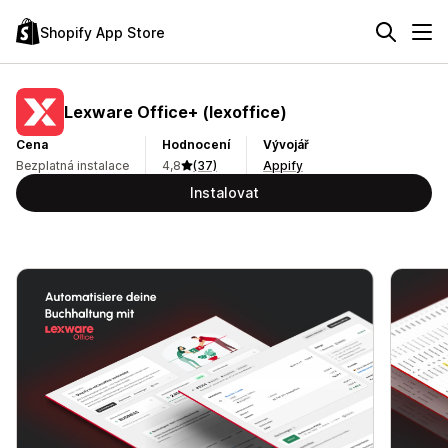
Shopify App Store
Lexware Office+ (lexoffice)
Cena
Hodnocení
Vývojář
Bezplatná instalace
4,8
(37)
Appify
Instalovat