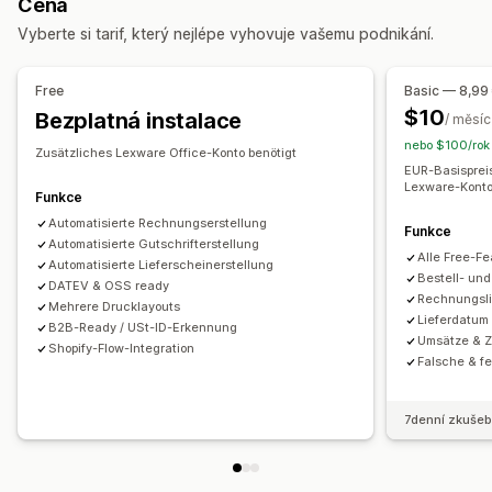
Cena
Přizpůsobení
Finanční operace
Vyberte si tarif, který nejlépe vyhovuje vašemu podnikání.
Barva a písmo
Prosazování značky
Pole
Čísla faktur
Účtování a fakturace
Účty pohledávek
Splatnost
E-mail odesílatele
Výpočet daní
Šablony
Loga
Více měn
Daňové odpočty
Osvobození od daně
Free
Basic — 8,99
Více jazyků
Nákupní objednávky
Více obchodů
Více kanálů
$10
Bezplatná instalace
/ měsíc
nebo $100/rok 
Správa souborů
Automatizovaná synchronizace dat
Zusätzliches Lexware Office-Konto benötigt
EUR-Basisprei
Automatizace e-mailů
Generování PDF
Tisk a export
Souhrn denních prodejů
Podrobnosti objednávky
Lexware-Konto
Funkce
Výkazy
Zabezpečení dat
Postupné číslování
Transakce
Zákazníci
Mapování daně z prodeje
Automatisierte Rechnungserstellung
Funkce
Sladění bankovních výpisů s účetními záznamy
Automatisierte Gutschrifterstellung
Alle Free-Fe
Řešení chyb
Automatisierte Lieferscheinerstellung
Import historických dat
Bestell- un
DATEV & OSS ready
Rechnungsli
Mehrere Drucklayouts
Lieferdatum
B2B-Ready / USt-ID-Erkennung
Umsätze & 
Shopify-Flow-Integration
Falsche & f
7denní zkušeb