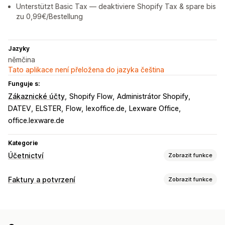
Unterstützt Basic Tax — deaktiviere Shopify Tax & spare bis
zu 0,99€/Bestellung
Jazyky
němčina
Tato aplikace není přeložena do jazyka čeština
Funguje s:
Zákaznické účty
Shopify Flow
Administrátor Shopify
DATEV
ELSTER
Flow
lexoffice.de
Lexware Office
office.lexware.de
Kategorie
Účetnictví
Zobrazit funkce
Finanční výkazy
Faktury a potvrzení
Zobrazit funkce
Příjmy a zůstatek
Hotovostní tok
Prodej a vracení peněz
Typy dokumentů
Daň z prodeje
Sledování výdajů
Vrácení a výměny
Faktury
Účtenky
Dobropisy
Přepravní listy
Vlastní výkazy
Panel výkonnosti