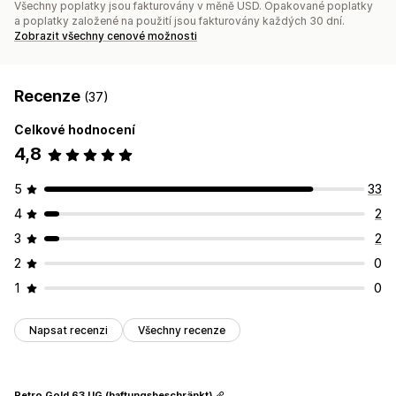
Všechny poplatky jsou fakturovány v měně USD. Opakované poplatky
a poplatky založené na použití jsou fakturovány každých 30 dní.
Zobrazit všechny cenové možnosti
Recenze
(37)
Celkové hodnocení
4,8
5
33
4
2
3
2
2
0
1
0
Napsat recenzi
Všechny recenze
Retro Gold 63 UG (haftungsbeschränkt)