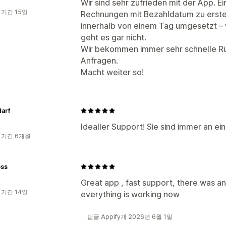
Wir sind sehr zufrieden mit der App. Ei
 기간 15일
Rechnungen mit Bezahldatum zu erste
innerhalb von einem Tag umgesetzt – w
geht es gar nicht.
Wir bekommen immer sehr schnelle R
Anfragen.
Macht weiter so!
arf
Idealler Support! Sie sind immer an e
 기간 6개월
oss
Great app , fast support, there was an
 기간 14일
everything is working now
답글 Appify개 2026년 6월 1일