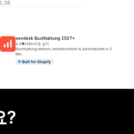
2, DE
sevdesk Buchhaltung 2027+
별 5개 중
4.3
(49)
•
무료 설치
총 리뷰 49개
Buchhaltung einfach, rechtskonform & automatisiert in 2
Min.
Built for Shopify
요?