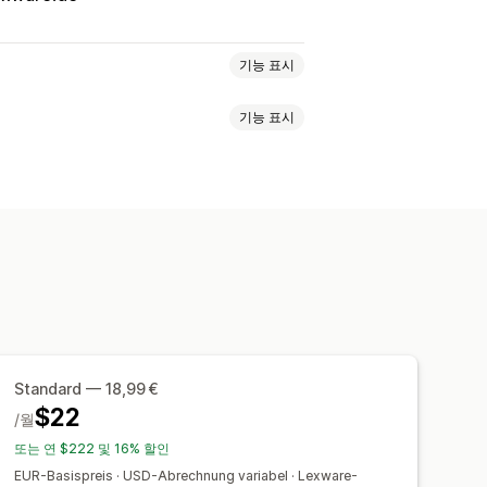
기능 표시
기능 표시
액
판매세
경비 추적
반품 또는 교환
조건
세금 공제
면세 혜택
구매 주문
호
발신자 이메일
세금 계산
템플릿
객
판매세 매핑
은행 조정
오류 해결
내기
보고서
데이터 보안
Standard — 18,99 €
$22
/월
또는 연 $222 및 16% 할인
EUR-Basispreis · USD-Abrechnung variabel · Lexware-