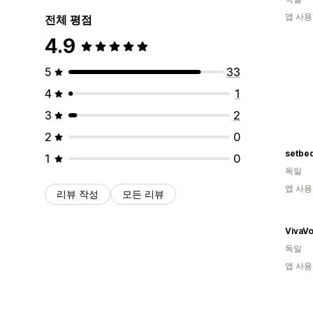
앱 사용
전체 평점
4.9
5
33
4
1
3
2
2
0
setbed
1
0
독일
앱 사용
리뷰 작성
모든 리뷰
VivaV
독일
앱 사용