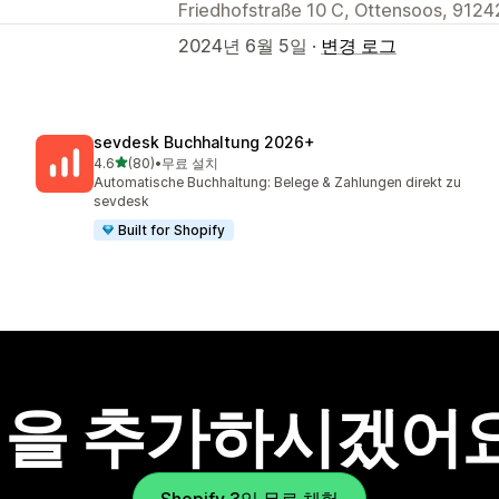
Friedhofstraße 10 C, Ottensoos, 9124
2024년 6월 5일 ·
변경 로그
sevdesk Buchhaltung 2026+
별 5개 중
4.6
(80)
•
무료 설치
총 리뷰 80개
Automatische Buchhaltung: Belege & Zahlungen direkt zu
sevdesk
Built for Shopify
을 추가하시겠어