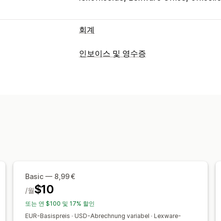
회계
재무 보고서
인보이스 및 영수증
수입 및 잔액
현금 흐름
판매액 및 환불
문서 유형
사용자 지정 보고서
실적 대시보드
인보이스
수령
크레딧 노트
패킹 슬립
재무 운영
맞춤 설정
청구서 및 인보이스 발행
미수금
할인 
색상 및 글꼴
브랜딩
필드
인보이스 번
멀티스토어
멀티채널
로고
여러 통화
여러 언어
자동 데이터 동기화
파일 관리
일일 판매 요약
주문 세부 정보
거래
고
이메일 자동화
PDF 생성
인쇄 및 내보
내역 데이터 가져오기
Basic — 8,99 €
순차적 번호 매기기
$10
/월
또는 연 $100 및 17% 할인
EUR-Basispreis · USD-Abrechnung variabel · Lexware-