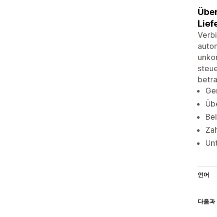
Über
Lief
Verbi
autom
unkom
steue
betr
Gen
Übe
Bel
Zah
Unt
언어
다음과 