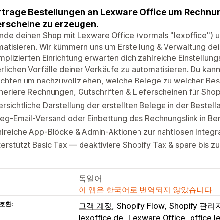
trage Bestellungen an Lexware Office um Rechnun
erscheine zu erzeugen.
nde deinen Shop mit Lexware Office (vormals "lexoffice") 
atisieren. Wir kümmern uns um Erstellung & Verwaltung dei
plizierten Einrichtung erwarten dich zahlreiche Einstellun
rlichen Vorfälle deiner Verkäufe zu automatisieren. Du kanns
achten um nachzuvollziehen, welche Belege zu welcher Bes
eriere Rechnungen, Gutschriften & Lieferscheinen für Shop
rsichtliche Darstellung der erstellten Belege in der Bestell
eg-Email-Versand oder Einbettung des Rechnungslink in Be
lreiche App-Blöcke & Admin-Aktionen zur nahtlosen Integra
erstützt Basic Tax — deaktiviere Shopify Tax & spare bis z
독일어
이 앱은 한국어로 번역되지 않았습니다
호환:
고객 계정
Shopify Flow
Shopify 관리
lexoffice.de
Lexware Office
office.