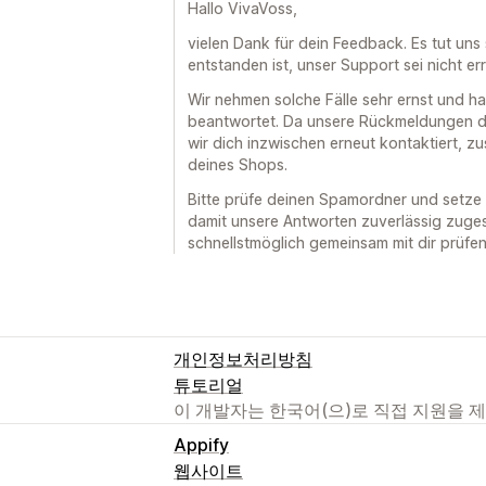
Hallo VivaVoss,
vielen Dank für dein Feedback. Es tut uns 
entstanden ist, unser Support sei nicht err
Wir nehmen solche Fälle sehr ernst und h
beantwortet. Da unsere Rückmeldungen di
wir dich inzwischen erneut kontaktiert, z
deines Shops.
Bitte prüfe deinen Spamordner und setze 
damit unsere Antworten zuverlässig zuges
schnellstmöglich gemeinsam mit dir prüfen
개인정보처리방침
튜토리얼
이 개발자는 한국어(으)로 직접 지원을 
Appify
웹사이트