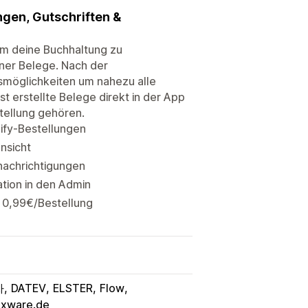
gen, Gutschriften &
um deine Buchhaltung zu
ner Belege. Nach der
gsmöglichkeiten um nahezu alle
t erstellte Belege direkt in der App
tellung gehören.
ify-Bestellungen
ansicht
nachrichtigungen
tion in den Admin
u 0,99€/Bestellung
자
DATEV
ELSTER
Flow
lexware.de