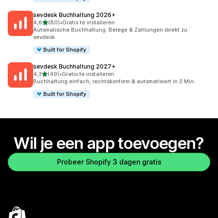
sevdesk Buchhaltung 2026+
van 5 sterren
4,6
(80)
•
Gratis te installeren
80 recensies in totaal
Automatische Buchhaltung: Belege & Zahlungen direkt zu
sevdesk
Built for Shopify
sevdesk Buchhaltung 2027+
van 5 sterren
4,3
(49)
•
Gratis te installeren
49 recensies in totaal
Buchhaltung einfach, rechtskonform & automatisiert in 2 Min.
Built for Shopify
Wil je een app toevoegen?
Probeer Shopify 3 dagen gratis