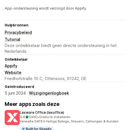
App-ondersteuning wordt verzorgd door Appify.
Hulpbronnen
Privacybeleid
Tutorial
Deze ontwikkelaar biedt geen directe ondersteuning in het
Nederlands.
Ontwikkelaar
Appify
Website
Friedhofstraße 10 C, Ottensoos, 91242, DE
Geïntroduceerd
5 juni 2024 ·
Wijzigingenlogboek
Meer apps zoals deze
Lexware Office (lexoffice)
van 5 sterren
4,6
(266)
•
Gratis te installeren
266 recensies in totaal
Verwalte DATEV-fertige Belege, Steuern, Zahlungen & Kunden
Built for Shopify