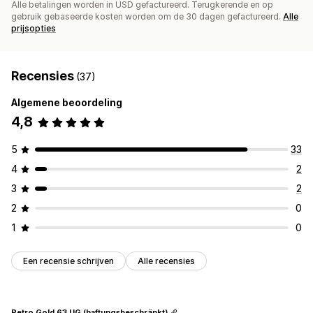
Alle betalingen worden in USD gefactureerd. Terugkerende en op
gebruik gebaseerde kosten worden om de 30 dagen gefactureerd.
Alle
prijsopties
Recensies
(37)
Algemene beoordeling
4,8
5
33
4
2
3
2
2
0
1
0
Een recensie schrijven
Alle recensies
Retro Gold 63 UG (haftungsbeschränkt)