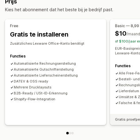
Prijs
Aangepaste rapporten
Prestatiedashboard
Aanpassing
Kies het abonnement dat het beste bij je bedrijf past.
Kleur en lettertype
Branding
Velden
Factuurnummers
Financiële activiteiten
E-mailadres van afzender
Belastingberekening
Templates
Facturatie
Debiteuren
Nettovoorwaarden
Belastingaftrek
Free
Basic — 8,99
Logo's
Meerdere valuta
Meerdere talen
Belastingvrijstellingen
Inkooporders
Meerdere winkels
$10
Gratis te installeren
/maan
Meerdere kanalen
of $100/jaar e
Bestandsbeheer
Zusätzliches Lexware Office-Konto benötigt
EUR-Basisprei
Automatische e-mails
Pdf-generatie
Automatische gegevenssynchronisatie
Lexware-Konto
Functies
Afdrukken en exporteren
Rapporten
Gegevensbeveiliging
Overzicht dagelijkse omzet
Bestellingsgegevens
Automatisierte Rechnungserstellung
Functies
Opeenvolgende nummering
Transacties
Klanten
Toewijzing omzetbelasting
Automatisierte Gutschrifterstellung
Alle Free-Fe
Bankreconciliatie
Automatisierte Lieferscheinerstellung
Foutresolutie
Bestell- un
DATEV & OSS ready
Import historische gegevens
Rechnungsli
Mehrere Drucklayouts
Lieferdatum
B2B-Ready / USt-ID-Erkennung
Umsätze & 
Shopify-Flow-Integration
Falsche & f
Gratis proefp