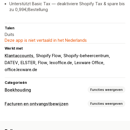
Unterstützt Basic Tax — deaktiviere Shopify Tax & spare bis
zu 0,99€/Bestellung
Talen
Duits
Deze app is niet vertaald in het Nederlands
Werkt met
Klantaccounts
Shopify Flow
Shopify-beheercentrum
DATEV
ELSTER
Flow
lexoffice.de
Lexware Office
office.lexware.de
Categorieën
Boekhouding
Functies weergeven
Financiële rapporten
Facturen en ontvangstbewijzen
Functies weergeven
Inkomen en balans
Cashflow
Soorten documenten
Verkopen en terugbetalingen
Omzetbelasting
Facturen
Bonnen
Creditnota
Pakbonnen
Uitgaven volgen
Retouren en uitwisselingen