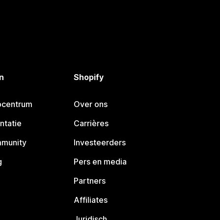
n
Shopify
pcentrum
Over ons
ntatie
Carrières
mmunity
Investeerders
g
Pers en media
Partners
Affiliates
Juridisch