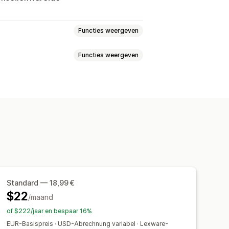
Functies weergeven
Functies weergeven
en en terugbetalingen
touren en uitwisselingen
nnen
hboard
Factuurnummers
arden
Belastingaftrek
berekening
Templates
Logo's
Meerdere winkels
e
Standard — 18,99 €
Afdrukken en exporteren
ngsgegevens
Transacties
Klanten
$22
/maand
eenvolgende nummering
ciliatie
Foutresolutie
of $222/jaar en bespaar 16%
EUR-Basispreis · USD-Abrechnung variabel · Lexware-