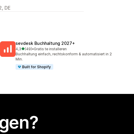
2, DE
sevdesk Buchhaltung 2027+
van 5 sterren
4,3
(49)
•
Gratis te installeren
49 recensies in totaal
Buchhaltung einfach, rechtskonform & automatisiert in 2
Min.
Built for Shopify
egen?