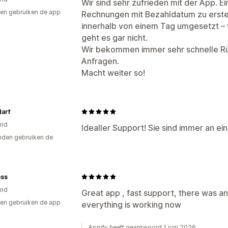
Wir sind sehr zufrieden mit der App. Ei
en gebruiken de app
Rechnungen mit Bezahldatum zu erste
innerhalb von einem Tag umgesetzt – w
geht es gar nicht.
Wir bekommen immer sehr schnelle R
Anfragen.
Macht weiter so!
arf
and
Idealler Support! Sie sind immer an e
den gebruiken de
oss
and
Great app , fast support, there was an
en gebruiken de app
everything is working now
Appify heeft geantwoord 1 juni 2026