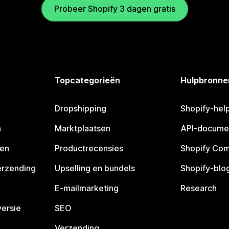
Probeer Shopify 3 dagen gratis
Topcategorieën
Hulpbronne
Dropshipping
Shopify-hel
n
Marktplaatsen
API-docume
pen
Productrecensies
Shopify Co
erzending
Upselling en bundels
Shopify-blo
E-mailmarketing
Research
ersie
SEO
Verzending