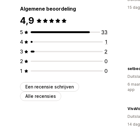
15 dag
Algemene beoordeling
4,9
5
33
4
1
3
2
2
0
setbed
1
0
Duitsl
6 maan
Een recensie schrijven
app
Alle recensies
VivaV
Duitsl
14 dag