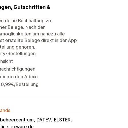
gen, Gutschriften &
um deine Buchhaltung zu
ner Belege. Nach der
gsmöglichkeiten um nahezu alle
t erstellte Belege direkt in der App
tellung gehören.
ify-Bestellungen
ansicht
nachrichtigungen
tion in den Admin
u 0,99€/Bestellung
lands
-beheercentrum
DATEV
ELSTER
ffice.lexware.de