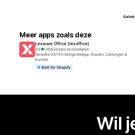
Geïnt
Meer apps zoals deze
Lexware Office (lexoffice)
van 5 sterren
4,6
(266)
•
Gratis te installeren
266 recensies in totaal
Verwalte DATEV-fertige Belege, Steuern, Zahlungen &
Kunden
Built for Shopify
Wil 