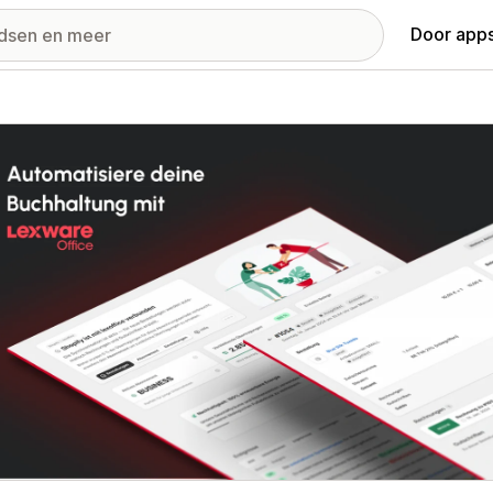
Door apps
ij met uitgelichte afbeeldingen