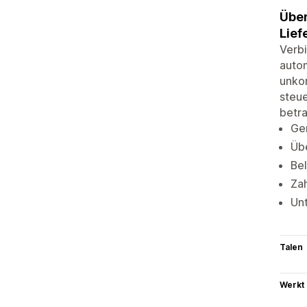
Über
Lief
Verbi
autom
unkom
steue
betr
Gen
Übe
Bel
Zah
Unt
Talen
Werkt