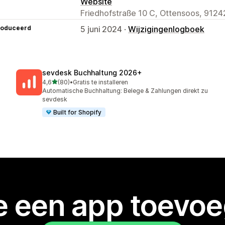
Website
Friedhofstraße 10 C, Ottensoos, 9124
roduceerd
5 juni 2024 ·
Wijzigingenlogboek
sevdesk Buchhaltung 2026+
van 5 sterren
4,6
(80)
•
Gratis te installeren
80 recensies in totaal
Automatische Buchhaltung: Belege & Zahlungen direkt zu
sevdesk
Built for Shopify
je een app toevo