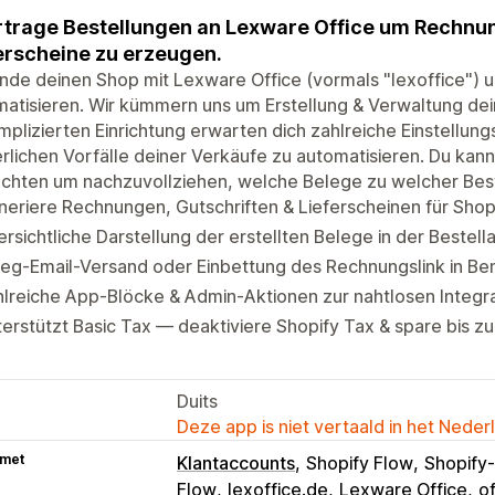
trage Bestellungen an Lexware Office um Rechnun
erscheine zu erzeugen.
nde deinen Shop mit Lexware Office (vormals "lexoffice") 
atisieren. Wir kümmern uns um Erstellung & Verwaltung dei
plizierten Einrichtung erwarten dich zahlreiche Einstellun
rlichen Vorfälle deiner Verkäufe zu automatisieren. Du kanns
achten um nachzuvollziehen, welche Belege zu welcher Bes
eriere Rechnungen, Gutschriften & Lieferscheinen für Shop
rsichtliche Darstellung der erstellten Belege in der Bestell
eg-Email-Versand oder Einbettung des Rechnungslink in Be
lreiche App-Blöcke & Admin-Aktionen zur nahtlosen Integra
erstützt Basic Tax — deaktiviere Shopify Tax & spare bis z
Duits
Deze app is niet vertaald in het Neder
 met
Klantaccounts
Shopify Flow
Shopify
Flow
lexoffice.de
Lexware Office
o