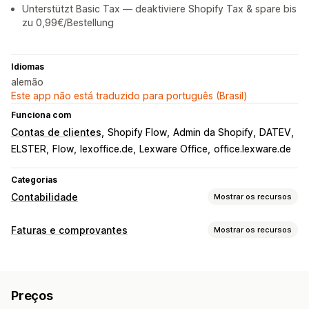
Unterstützt Basic Tax — deaktiviere Shopify Tax & spare bis
zu 0,99€/Bestellung
Idiomas
alemão
Este app não está traduzido para português (Brasil)
Funciona com
Contas de clientes
Shopify Flow
Admin da Shopify
DATEV
ELSTER
Flow
lexoffice.de
Lexware Office
office.lexware.de
Categorias
Contabilidade
Mostrar os recursos
Relatórios financeiros
Faturas e comprovantes
Mostrar os recursos
Receita e saldo
Fluxo de caixa
Vendas e reembolsos
Tipos de documento
Tributo sobre vendas
Acompanhamento de despesas
Faturas
Comprovantes
Notas de crédito
Devoluções e trocas
Relatórios personalizados
Preços
Guias de remessa
Painel de controle de desempenho