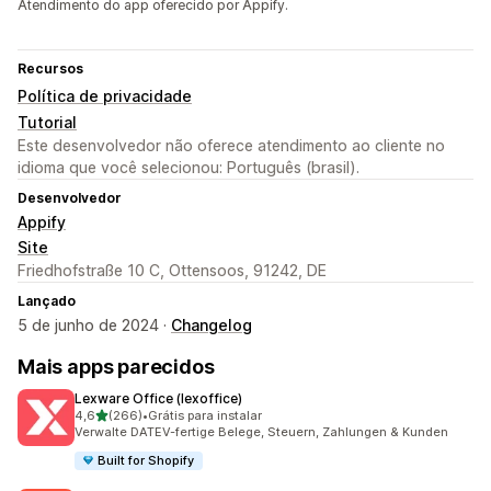
Atendimento do app oferecido por Appify.
Recursos
Política de privacidade
Tutorial
Este desenvolvedor não oferece atendimento ao cliente no
idioma que você selecionou: Português (brasil).
Desenvolvedor
Appify
Site
Friedhofstraße 10 C, Ottensoos, 91242, DE
Lançado
5 de junho de 2024 ·
Changelog
Mais apps parecidos
Lexware Office (lexoffice)
de 5 estrelas
4,6
(266)
•
Grátis para instalar
266 avaliações ao todo
Verwalte DATEV-fertige Belege, Steuern, Zahlungen & Kunden
Built for Shopify