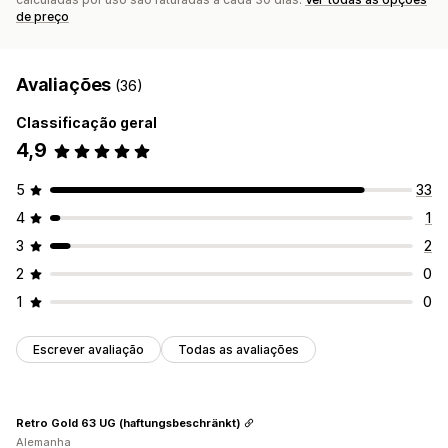
de preço
Avaliações
(36)
Classificação geral
4,9
5
33
4
1
3
2
2
0
1
0
Escrever avaliação
Todas as avaliações
Retro Gold 63 UG (haftungsbeschränkt)
Alemanha