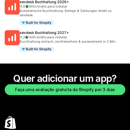
sevdesk Buchhaltung 2026+
de 5 estrelas
4,6
(80)
•
Grátis para instalar
80 avaliações ao todo
Automatische Buchhaltung: Belege & Zahlungen direkt zu
sevdesk
Built for Shopify
sevdesk Buchhaltung 2027+
de 5 estrelas
4,3
(49)
•
Grátis para instalar
49 avaliações ao todo
Buchhaltung einfach, rechtskonform & automatisiert in 2 Min.
Built for Shopify
Quer adicionar um app?
Faça uma avaliação gratuita da Shopify por 3 dias