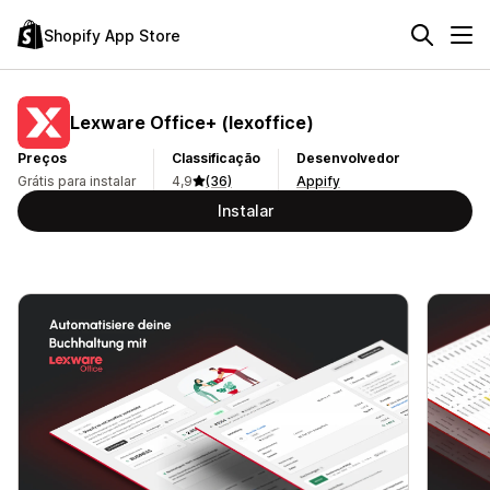
Shopify App Store
Lexware Office+ (lexoffice)
Preços
Classificação
Desenvolvedor
Grátis para instalar
4,9
(36)
Appify
Instalar