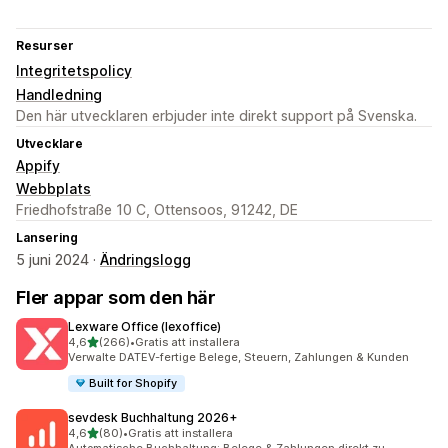
Resurser
Integritetspolicy
Handledning
Den här utvecklaren erbjuder inte direkt support på Svenska.
Utvecklare
Appify
Webbplats
Friedhofstraße 10 C, Ottensoos, 91242, DE
Lansering
5 juni 2024 ·
Ändringslogg
Fler appar som den här
Lexware Office (lexoffice)
av 5 stjärnor
4,6
(266)
•
Gratis att installera
266 recensioner totalt
Verwalte DATEV-fertige Belege, Steuern, Zahlungen & Kunden
Built for Shopify
sevdesk Buchhaltung 2026+
av 5 stjärnor
4,6
(80)
•
Gratis att installera
80 recensioner totalt