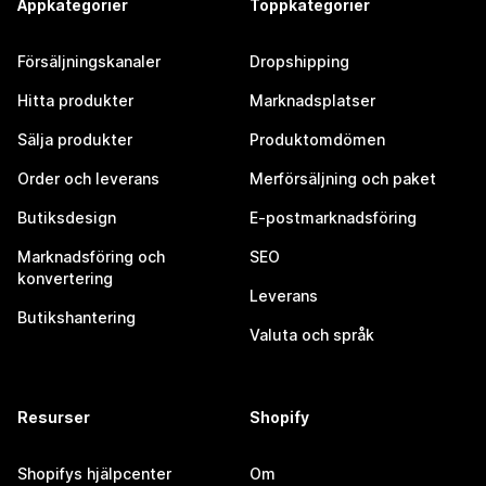
Appkategorier
Toppkategorier
Försäljningskanaler
Dropshipping
Hitta produkter
Marknadsplatser
Sälja produkter
Produktomdömen
Order och leverans
Merförsäljning och paket
Butiksdesign
E-postmarknadsföring
Marknadsföring och
SEO
konvertering
Leverans
Butikshantering
Valuta och språk
Resurser
Shopify
Shopifys hjälpcenter
Om