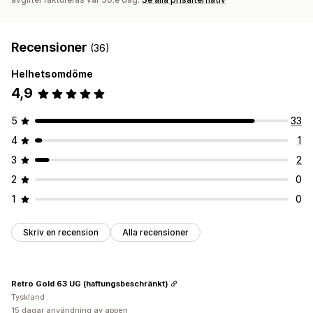
Recensioner
(36)
Helhetsomdöme
4,9
5
33
4
1
3
2
2
0
1
0
Skriv en recension
Alla recensioner
Retro Gold 63 UG (haftungsbeschränkt)
Tyskland
15 dagar användning av appen