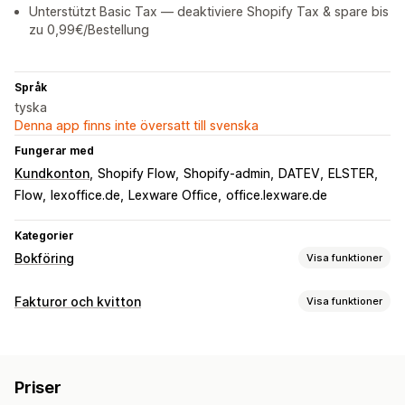
Unterstützt Basic Tax — deaktiviere Shopify Tax & spare bis
zu 0,99€/Bestellung
Språk
tyska
Denna app finns inte översatt till svenska
Fungerar med
Kundkonton
Shopify Flow
Shopify-admin
DATEV
ELSTER
Flow
lexoffice.de
Lexware Office
office.lexware.de
Kategorier
Bokföring
Visa funktioner
Ekonomiska rapporter
Fakturor och kvitton
Visa funktioner
Intäkt och saldo
Kassaflöde
Dokumenttyper
Försäljningar och återbetalningar
Omsättningsskatt
Fakturor
Kvitton
Kreditmeddelanden
Följesedlar
Utgiftsspårning
Returer och byten
Anpassade rapporter
Priser
Instrumentpanel för prestanda
Anpassning