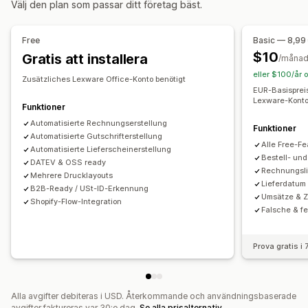
Välj den plan som passar ditt företag bäst.
Färg och teckensnitt
Varumärkeshantering
Fält
Finansiella affärer
Fakturanummer
Avsändarens e-postadress
Debitering och fakturering
Kundreskontra
Free
Basic — 8,99
Skatteberäkning
Mallar
Logotyper
Flera valutor
Betalningsvillkor
Skatteavdrag
Skattebefrielse
$10
Gratis att installera
/måna
Flera språk
Inköpsordrar
Flera butiker
Multi-channel
eller $100/år 
Zusätzliches Lexware Office-Konto benötigt
EUR-Basisprei
Filhantering
Automatiserad datasynkronisering
Lexware-Konto
Funktioner
Automatisering av e-postmeddelanden
PDF-generering
Daglig försäljningssammanfattning
Orderinformation
Automatisierte Rechnungserstellung
Funktioner
Utskrift och export
Rapporter
Informationssäkerhet
Transaktioner
Kunder
Mappning av omsättningsskatt
Automatisierte Gutschrifterstellung
Alle Free-Fe
Sekventiell numrering
Bankavstämning
Automatisierte Lieferscheinerstellung
Problemlösning
Import av historikdata
Bestell- un
DATEV & OSS ready
Rechnungsli
Mehrere Drucklayouts
Lieferdatum
B2B-Ready / USt-ID-Erkennung
Umsätze & 
Shopify-Flow-Integration
Falsche & f
Prova gratis i
Alla avgifter debiteras i USD. Återkommande och användningsbaserade
avgifter faktureras var 30:e dag.
Se alla prisalternativ