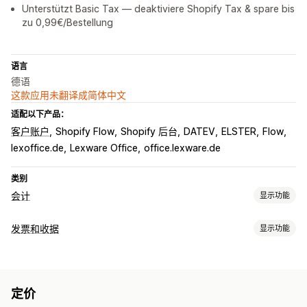
Unterstützt Basic Tax — deaktiviere Shopify Tax & spare bis
zu 0,99€/Bestellung
语言
德语
这款应用未翻译成简体中文
适配以下产品：
客户账户
Shopify Flow
Shopify 后台
DATEV
ELSTER
Flow
lexoffice.de
Lexware Office
office.lexware.de
类别
会计
显示功能
财务报告
发票和收据
显示功能
收入和余额
现金流
销售和退款
销售税
费用跟踪
退货和换货
文件类型
自定义报告
绩效控制面板
发票
收据
贷项凭单
装箱单
财务运作
定价
自定义
账单和发票
应收账款
宽限期付款条件
税款扣除
免税
采购订单