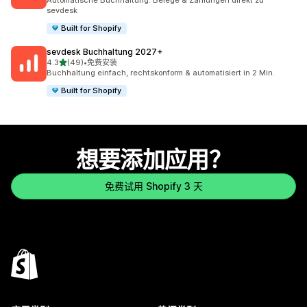
Automatische Buchhaltung: Belege & Zahlungen direkt zu
sevdesk
Built for Shopify
sevdesk Buchhaltung 2027+
星（满分 5 星）
4.3
(49)
•
免费安装
总共 49 条评论
Buchhaltung einfach, rechtskonform & automatisiert in 2 Min.
Built for Shopify
想要添加应用？
免费试用 Shopify 3 天