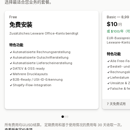
选择最适合您业务的套餐。
颜色和字体
品牌营销
字段
发票号码
发件人邮箱
税款计算
多个商店
多渠道
模板
Logo
多币种
多语言
Free
Basic — 8,99
自动数据同步
$10
免费安装
文件管理
/月
每日销售摘要
订单详情
交易
客户
销售税映射
银行对账
或 $100/年（
电子邮件自动化
PDF 生成
打印和导出
报告
数据安全性
错误解决
历史数据导入
Zusätzliches Lexware Office-Konto benötigt
EUR-Basisprei
顺序编号
Lexware-Konto
特色功能
Automatisierte Rechnungserstellung
特色功能
Automatisierte Gutschrifterstellung
Alle Free-Fe
Automatisierte Lieferscheinerstellung
Bestell- un
DATEV & OSS ready
Rechnungsli
Mehrere Drucklayouts
Lieferdatum
B2B-Ready / USt-ID-Erkennung
Umsätze & 
Shopify-Flow-Integration
Falsche & f
7 天免费试用
所有费用均以USD结算。 定期费用和基于使用情况的费用每 30 天收取一次。
查看所有定价选项