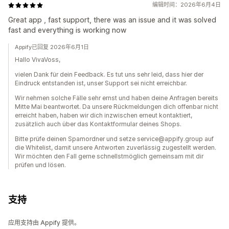
编辑时间：2026年6月4日
Great app , fast support, there was an issue and it was solved
fast and everything is working now
Appify已回复 2026年6月1日
Hallo VivaVoss,
vielen Dank für dein Feedback. Es tut uns sehr leid, dass hier der
Eindruck entstanden ist, unser Support sei nicht erreichbar.
Wir nehmen solche Fälle sehr ernst und haben deine Anfragen bereits
Mitte Mai beantwortet. Da unsere Rückmeldungen dich offenbar nicht
erreicht haben, haben wir dich inzwischen erneut kontaktiert,
zusätzlich auch über das Kontaktformular deines Shops.
Bitte prüfe deinen Spamordner und setze service@appify.group auf
die Whitelist, damit unsere Antworten zuverlässig zugestellt werden.
Wir möchten den Fall gerne schnellstmöglich gemeinsam mit dir
prüfen und lösen.
支持
应用支持由 Appify 提供。