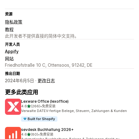
资源
隐私政策
教程
此开发者不提供直接的简体中文支持。
开发人员
Appify
网站
Friedhofstraße 10 C, Ottensoos, 91242, DE
推出日期
2024年6月5日 ·
更改日志
更多此类应用
Lexware Office (lexoffice)
星（满分 5 星）
4.6
(266)
•
免费安装
总共 266 条评论
Verwalte DATEV-fertige Belege, Steuern, Zahlungen & Kunden
Built for Shopify
sevdesk Buchhaltung 2026+
星（满分 5 星）
4.6
(80)
•
免费安装
总共 80 条评论