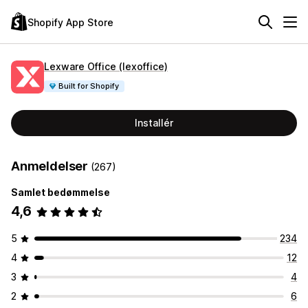
Shopify App Store
Lexware Office (lexoffice)
Built for Shopify
Installér
Anmeldelser
(267)
Samlet bedømmelse
4,6
5
234
4
12
3
4
2
6