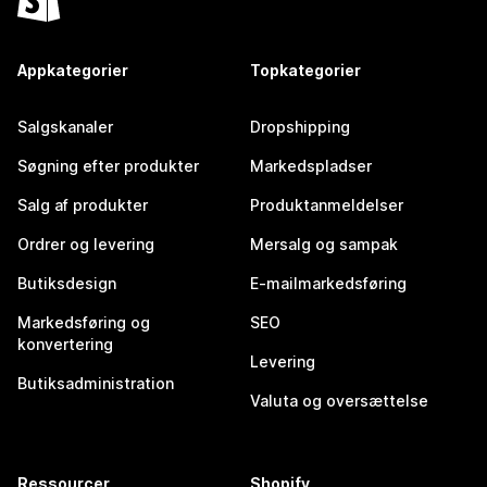
Appkategorier
Topkategorier
Salgskanaler
Dropshipping
Søgning efter produkter
Markedspladser
Salg af produkter
Produktanmeldelser
Ordrer og levering
Mersalg og sampak
Butiksdesign
E-mailmarkedsføring
Markedsføring og
SEO
konvertering
Levering
Butiksadministration
Valuta og oversættelse
Ressourcer
Shopify