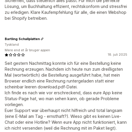
Sicherheit, dass steuerlich alles passt. Für mich die perfekte
Lösung, um Buchhaltung effizient, rechtskonform und stressfrei
zu erledigen. Klare Kaufempfehlung für alle, die einen Webshop
bei Shopify betreiben.
Bartling Schallplatten
Tyskland
Mere end et år bruger appen
18. juli 2025
Seit gestern Nachmittag konnte ich für eine Bestellung keine
Rechnung erzeugen. Nachdem ich heute nun zum dreißigsten
Mal (wortwörtlich) die Bestellung ausgeführt habe, hat mein
Browser endlich eine Rechnung runtergeladen statt einer
scheinbar leeren download.pdf-Datei.
Ich finde es nach wie vor erschreckend, dass eure App keine
Status-Page hat, wo man sehen kann, ob gerade Probleme
vorliegen.
Euer Support war überhaupt nicht hilfreich und total langsam
(eine E-Mail am Tag - ernsthaft?). Wieso gibt es keinen Live-
Chat oder eine Hotline? Wenn eure App nicht funktioniert, kann
ich nicht versenden (weil die Rechnung mit im Paket liegt).