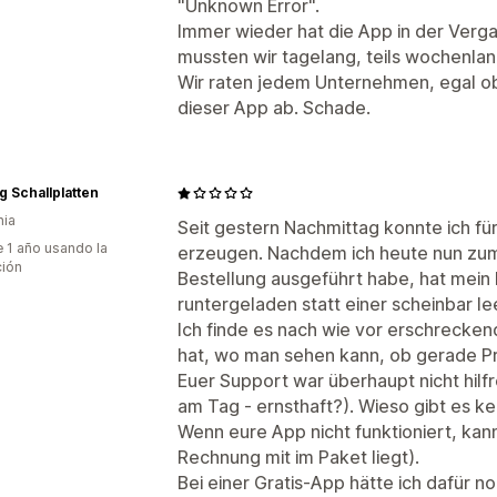
"Unknown Error".
Immer wieder hat die App in der Ver
mussten wir tagelang, teils wochenlan
Wir raten jedem Unternehmen, egal ob
dieser App ab. Schade.
ng Schallplatten
nia
Seit gestern Nachmittag konnte ich fü
 1 año usando la
erzeugen. Nachdem ich heute nun zum 
ción
Bestellung ausgeführt habe, hat mein
runtergeladen statt einer scheinbar l
Ich finde es nach wie vor erschrecke
hat, wo man sehen kann, ob gerade P
Euer Support war überhaupt nicht hilfr
am Tag - ernsthaft?). Wieso gibt es ke
Wenn eure App nicht funktioniert, kann
Rechnung mit im Paket liegt).
Bei einer Gratis-App hätte ich dafür n