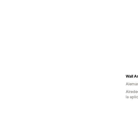
Wall Ar
Alema
Alrede
la apli