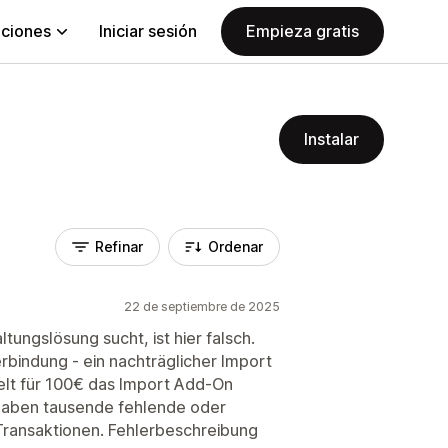
aciones
Iniciar sesión
Empieza gratis
Instalar
Refinar
Ordenar
22 de septiembre de 2025
tungslösung sucht, ist hier falsch.
erbindung - ein nachträglicher Import
elt für 100€ das Import Add-On
r haben tausende fehlende oder
 Transaktionen. Fehlerbeschreibung