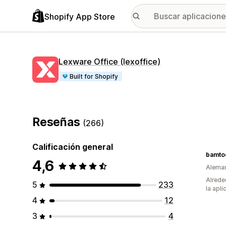
Shopify App Store
Lexware Office (lexoffice)
Built for Shopify
Reseñas
(266)
Calificación general
bamto
4,6
Alema
Alrede
5
233
la apli
4
12
3
4