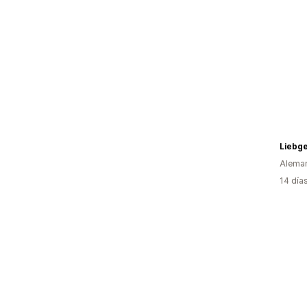
Liebg
Alema
14 día