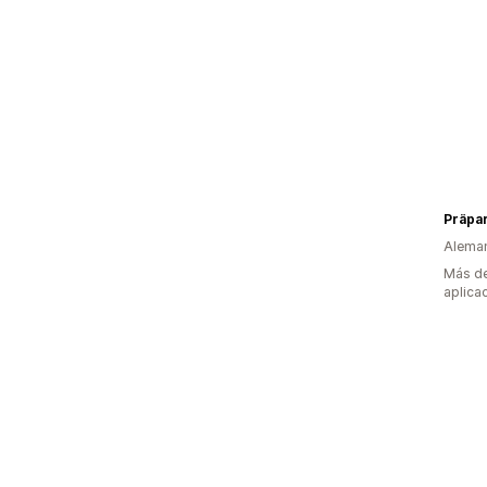
Präpar
Alema
Más de
aplica