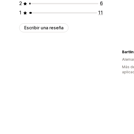
2
6
1
11
Escribir una reseña
Bartli
Alema
Más de
aplica