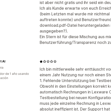
ist aber nicht gratis und ihr seid ein
Ich als Kunde erwarte von euch Erreic
(beim Letzten mal wurde mir nichtmal 
auftreten konnte) und Benutzerfreundl
download.pdf-Datei heruntergeladen s
ausgegeben?).
Ein Stern ist für diese Mischung aus m
Benutzerführung/Transparenz noch zu 
t AI
nia
Ich bin mittlerweile sehr enttäuscht 
dor de 1 año usando
einem Jahr Nutzung nur noch einen St
cación
1. Fehlende Unterstützung bei Testbes
Obwohl in den Einstellungen korrekt ko
automatisch Rechnungen in Lexware Off
Testbestellung bei neuen Konfiguratio
muss jede einzelne Rechnung in Lexwa
absolut ineffizient ist. Der Support ha