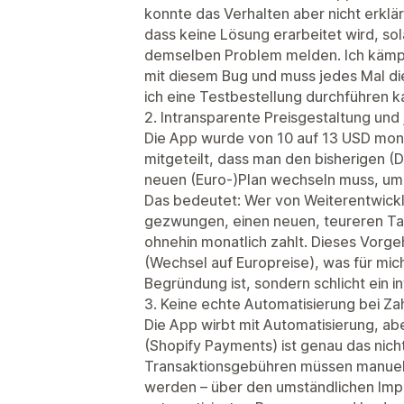
konnte das Verhalten aber nicht erklä
dass keine Lösung erarbeitet wird, sol
demselben Problem melden. Ich kämpf
mit diesem Bug und muss jedes Mal di
ich eine Testbestellung durchführen k
2. Intransparente Preisgestaltung un
Die App wurde von 10 auf 13 USD monat
mitgeteilt, dass man den bisherigen (D
neuen (Euro-)Plan wechseln muss, um
Das bedeutet: Wer von Weiterentwicklu
gezwungen, einen neuen, teureren Tar
ohnehin monatlich zahlt. Dieses Vorg
(Wechsel auf Europreise), was für mic
Begründung ist, sondern schlicht ein i
3. Keine echte Automatisierung bei Z
Die App wirbt mit Automatisierung, ab
(Shopify Payments) ist genau das nich
Transaktionsgebühren müssen manuell
werden – über den umständlichen Impor