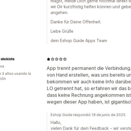
magst, melde Dich gerne nochmal direkt 
wir Dir kurzfristig helfen können und gebe
angehen.
Danke für Deine Offenheit.
Liebe Grüße
dein Eshop Guide Apps Team
atekiste
nia
App trennt permanent die Verbindun
 3 años usando la
von Hand erstellen, was uns bereits u
ción
bekommen wir auch keine Info darübe
LO getrennt hat, so erfahren wir das 
dass keine Rechnung angekommen ist. 
wegen dieser App haben, ist gigantisc
Eshop Guide respondió 18 de junio de 2025
Hallo,
vielen Dank für dein Feedback – wir verst