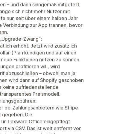
ren – und dann sinngemäß mitgeteilt,
ange sich nicht mehr Nutzer mit
e nun seit über einem halben Jahr
e Verbindung zur App trennen, bevor
ann.
d „Upgrade-Zwang“:
lich erhöht. Jetzt wird zusätzlich
ollar-)Plan kündigen und auf einen
 neue Funktionen nutzen zu können.
ngen profitieren will, wird
if abzuschließen – obwohl man ja
ehen wird dann auf Shopify geschoben
h keine zufriedenstellende
ntransparentes Preismodell.
ahlungsgebühren:
er bei Zahlungsanbietern wie Stripe
t gegeben. Die
 in Lexware Office eingepflegt
t via CSV. Das ist weit entfernt von