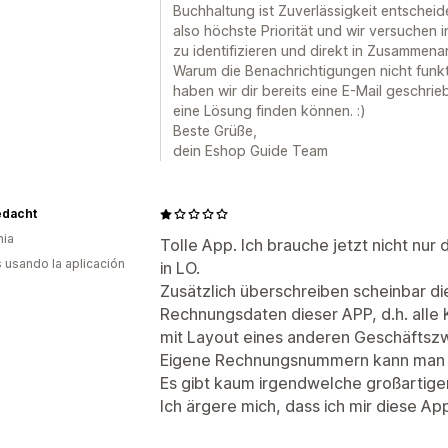
Buchhaltung ist Zuverlässigkeit entsche
also höchste Priorität und wir versuchen i
zu identifizieren und direkt in Zusammena
Warum die Benachrichtigungen nicht funkt
haben wir dir bereits eine E-Mail geschrie
eine Lösung finden können. :)
Beste Grüße,
dein Eshop Guide Team
edacht
nia
Tolle App. Ich brauche jetzt nicht nu
s usando la aplicación
in LO.
Zusätzlich überschreiben scheinbar di
Rechnungsdaten dieser APP, d.h. alle
mit Layout eines anderen Geschäfts
Eigene Rechnungsnummern kann man eb
Es gibt kaum irgendwelche großartigen
Ich ärgere mich, dass ich mir diese A