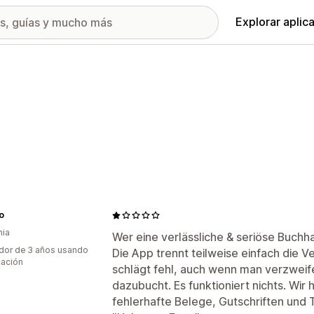
Explorar aplic
o
nia
Wer eine verlässliche & seriöse Buchhal
dor de 3 años usando
Die App trennt teilweise einfach die V
cación
schlägt fehl, auch wenn man verzweif
dazubucht. Es funktioniert nichts. Wi
fehlerhafte Belege, Gutschriften und