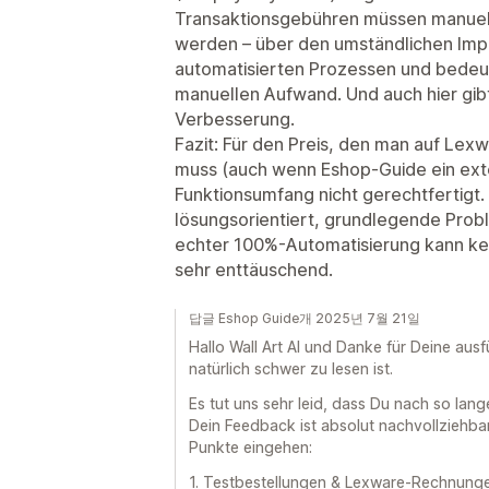
Transaktionsgebühren müssen manuell
werden – über den umständlichen Impor
automatisierten Prozessen und bedeu
manuellen Aufwand. Und auch hier gibt
Verbesserung.
Fazit: Für den Preis, den man auf Lex
muss (auch wenn Eshop-Guide ein exter
Funktionsumfang nicht gerechtfertigt.
lösungsorientiert, grundlegende Prob
echter 100%-Automatisierung kann kein
sehr enttäuschend.
답글 Eshop Guide개 2025년 7월 21일
Hallo Wall Art AI und Danke für Deine au
natürlich schwer zu lesen ist.
Es tut uns sehr leid, dass Du nach so lang
Dein Feedback ist absolut nachvollziehba
Punkte eingehen:
1. Testbestellungen & Lexware-Rechnung