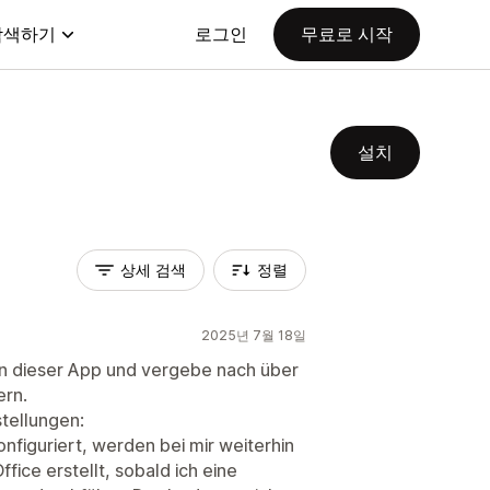
탐색하기
로그인
무료로 시작
설치
상세 검색
정렬
2025년 7월 18일
von dieser App und vergebe nach über
ern.
tellungen:
nfiguriert, werden bei mir weiterhin
ice erstellt, sobald ich eine