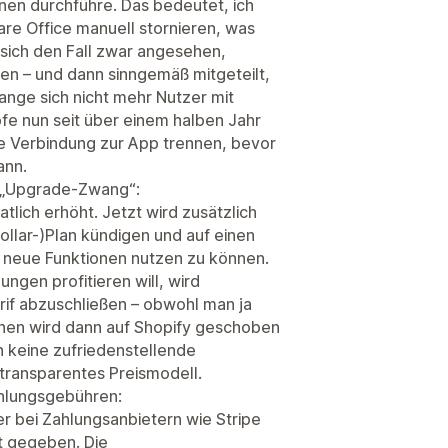
nen durchführe. Das bedeutet, ich
re Office manuell stornieren, was
t sich den Fall zwar angesehen,
ren – und dann sinngemäß mitgeteilt,
ange sich nicht mehr Nutzer mit
e nun seit über einem halben Jahr
e Verbindung zur App trennen, bevor
ann.
d „Upgrade-Zwang“:
lich erhöht. Jetzt wird zusätzlich
ollar-)Plan kündigen und auf einen
 neue Funktionen nutzen zu können.
ngen profitieren will, wird
if abzuschließen – obwohl man ja
ehen wird dann auf Shopify geschoben
h keine zufriedenstellende
ntransparentes Preismodell.
ahlungsgebühren:
er bei Zahlungsanbietern wie Stripe
t gegeben. Die