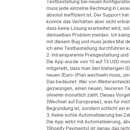
Testbestellung bei neuen Konfiguratio
muss jede einzelne Rechnung in Lexwa
absolut ineffizient ist. Der Support ha
konnte das Verhalten aber nicht erklä
dass keine Lösung erarbeitet wird, sol
demselben Problem melden. Ich kämpf
mit diesem Bug und muss jedes Mal di
ich eine Testbestellung durchführen k
2. Intransparente Preisgestaltung un
Die App wurde von 10 auf 13 USD monat
mitgeteilt, dass man den bisherigen (D
neuen (Euro-)Plan wechseln muss, um
Das bedeutet: Wer von Weiterentwicklu
gezwungen, einen neuen, teureren Tar
ohnehin monatlich zahlt. Dieses Vorg
(Wechsel auf Europreise), was für mic
Begründung ist, sondern schlicht ein i
3. Keine echte Automatisierung bei Z
Die App wirbt mit Automatisierung, ab
(Shopify Payments) ist genau das nich