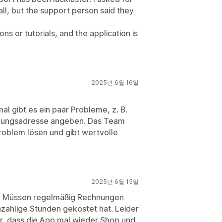
all, but the support person said they
ions or tutorials, and the application is
2025년 6월 16일
al gibt es ein paar Probleme, z. B.
nungsadresse angeben. Das Team
Problem lösen und gibt wertvolle
2025년 6월 15일
g. Müssen regelmäßig Rechnungen
nzählige Stunden gekostet hat. Leider
r, dass die App mal wieder Shop und