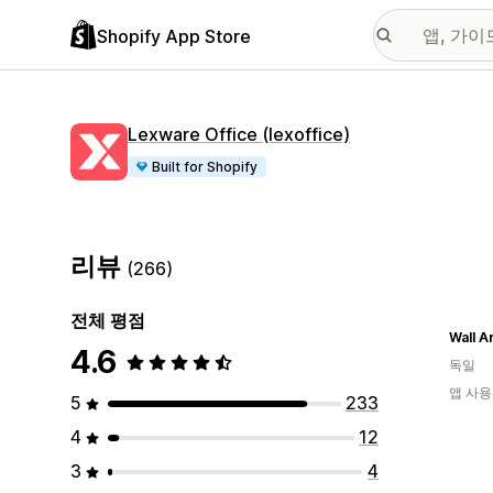
Shopify App Store
Lexware Office (lexoffice)
Built for Shopify
리뷰
(266)
전체 평점
Wall Ar
4.6
독일
앱 사용
5
233
4
12
3
4