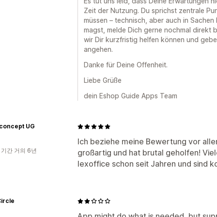
Es tut uns leid, dass Deine Erwartungen n
Zeit der Nutzung. Du sprichst zentrale Pu
müssen – technisch, aber auch in Sache
magst, melde Dich gerne nochmal direkt 
wir Dir kurzfristig helfen können und gebe
angehen.
Danke für Deine Offenheit.
Liebe Grüße
dein Eshop Guide Apps Team
concept UG
Ich beziehe meine Bewertung vor alle
 기간 거의 6년
großartig und hat brutal geholfen! Vi
lexoffice schon seit Jahren und sind k
Circle
App might do what is needed, but supp