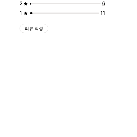
2
6
1
11
리뷰 작성