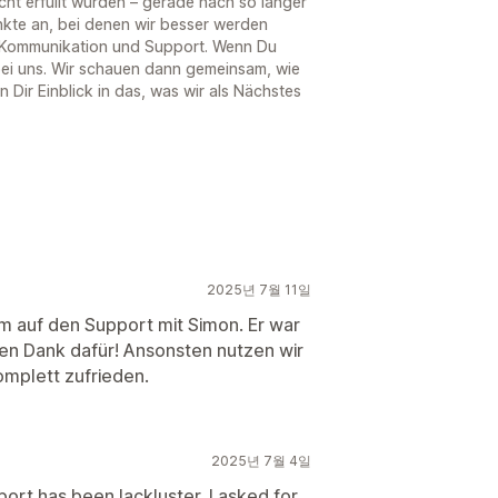
icht erfüllt wurden – gerade nach so langer
nkte an, bei denen wir besser werden
n Kommunikation und Support. Wenn Du
bei uns. Wir schauen dann gemeinsam, wie
n Dir Einblick in das, was wir als Nächstes
2025년 7월 11일
m auf den Support mit Simon. Er war
elen Dank dafür! Ansonsten nutzen wir
omplett zufrieden.
2025년 7월 4일
ort has been lackluster. I asked for