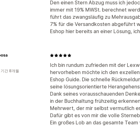
Den einen Stern Abzug muss ich jedo
immer mit 19% MWSt. berechnet werde
führt das zwangsläufig zu Mehrausgab
7% für die Versandkosten abgeführt we
Eshop hier bereits an einer Lösung, ic
osa
Ich bin rundum zufrieden mit der Lex
 기간 8개월
hervorheben möchte ich den exzellen
Eshop Guide. Die schnelle Rückmeldun
seine lösungsorientierte Herangehens
Dank seines vorausschauenden Denken
in der Buchhaltung frühzeitig erkenne
Mehrwert, der mir selbst vermutlich er
Dafür gibt es von mir die volle Sterne
Ein großes Lob an das gesamte Team v