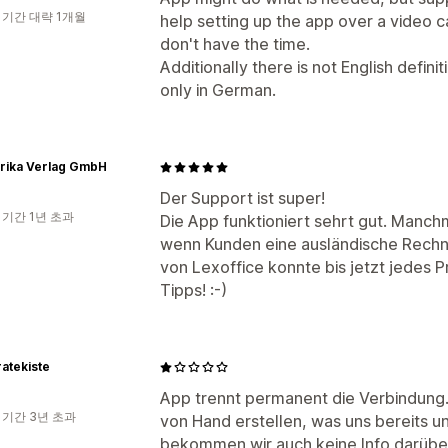
 기간 대략 1개월
help setting up the app over a video c
don't have the time.
Additionally there is not English definit
only in German.
trika Verlag GmbH
Der Support ist super!
 기간 1년 초과
Die App funktioniert sehrt gut. Manchm
wenn Kunden eine ausländische Rech
von Lexoffice konnte bis jetzt jedes 
Tipps! :-)
atekiste
App trennt permanent die Verbindun
 기간 3년 초과
von Hand erstellen, was uns bereits u
bekommen wir auch keine Info darübe