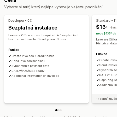
Cena
Návrhy objednávek
Dodací listy
Štítky zásilek
Účtování a fakturace
Účty pohledávek
Daňové odpočty
Vyberte si tarif, který nejlépe vyhovuje vašemu podnikání.
Vracení peněz
Osvobození od daně
Nákupní objednávky
Přizpůsobení
Aktualizace zásob
Více obchodů
Více měn
Developer - 0€
Standard - 11
Barva a písmo
Prosazování značky
Pole
Čísla faktur
$13
Bezplatná instalace
/ měsíc
Automatizovaná synchronizace dat
E-mail odesílatele
Výpočet daní
Šablony
Loga
Více měn
nebo $135/rok 
Souhrn denních prodejů
Podrobnosti objednávky
Lexware Office account required. A free plan incl.
Více jazyků
test transactions for Development Stores.
Lexware Office
Transakce
Výplaty
Zákazníci
Mapování daně z prodeje
Historical data
Správa souborů
Sladění bankovních výpisů s účetními záznamy
Funkce
Funkce
Pojmenování souborů
Automatizace e-mailů
Řešení chyb
Import historických dat
Create invoices & credit notes
Create invoi
Generování PDF
Send invoices per email
Tisk a export
Výkazy
Zabezpečení dat
Send invoice
Synchronize payment data
Postupné číslování
Synchronize
DATEV/POS/OSS ready
DATEV/POS/
Additional information on invoices
Capturing S
Additional i
14denní zkuše