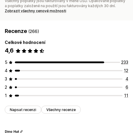
Všechny poplatky jsou fakturovány v měně USD. Opakované poplatky
a poplatky založené na použití jsou fakturovány každých 30 dní.
Zobrazit všechny cenové možnosti
Recenze
(266)
Celkové hodnocení
4,6
5
233
4
12
3
4
2
6
1
11
Napsat recenzi
Všechny recenze
Dino Hut