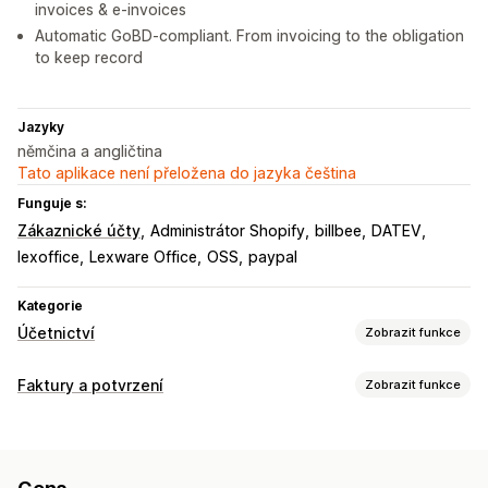
invoices & e-invoices
Automatic GoBD-compliant. From invoicing to the obligation
to keep record
Jazyky
němčina a angličtina
Tato aplikace není přeložena do jazyka čeština
Funguje s:
Zákaznické účty
Administrátor Shopify
billbee
DATEV
lexoffice
Lexware Office
OSS
paypal
Kategorie
Účetnictví
Zobrazit funkce
Finanční výkazy
Faktury a potvrzení
Zobrazit funkce
Příjmy a zůstatek
Hotovostní tok
Prodej a vracení peněz
Typy dokumentů
Daň z prodeje
Vrácení a výměny
Vlastní výkazy
Faktury
Účtenky
Účtenky k daru
Dobropisy
Finanční operace