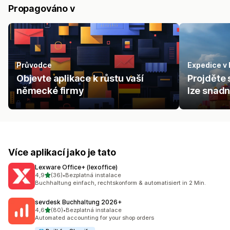
Propagováno v
Průvodce
Expedice v
Objevte aplikace k růstu vaší
Projděte 
německé firmy
lze snad
Více aplikací jako je tato
Lexware Office+ (lexoffice)
z 5 hvězd
4,9
(36)
•
Bezplatná instalace
Celkový počet recenzí: 36
Buchhaltung einfach, rechtskonform & automatisiert in 2 Min.
sevdesk Buchhaltung 2026+
z 5 hvězd
4,6
(80)
•
Bezplatná instalace
Celkový počet recenzí: 80
Automated accounting for your shop orders