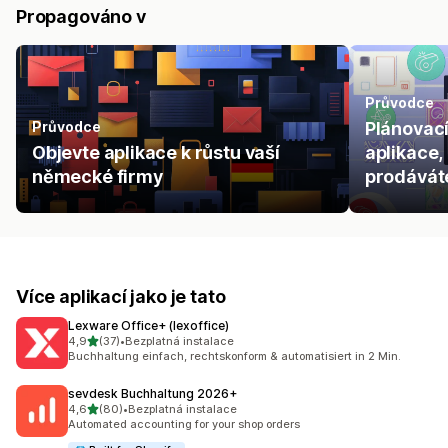
Propagováno v
Průvodce
Průvodce
Plánovací
Objevte aplikace k růstu vaší
aplikace,
německé firmy
prodáváte
Více aplikací jako je tato
Lexware Office+ (lexoffice)
z 5 hvězd
4,9
(37)
•
Bezplatná instalace
Celkový počet recenzí: 37
Buchhaltung einfach, rechtskonform & automatisiert in 2 Min.
sevdesk Buchhaltung 2026+
z 5 hvězd
4,6
(80)
•
Bezplatná instalace
Celkový počet recenzí: 80
Automated accounting for your shop orders