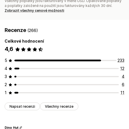
Všechny poplatky jsou fakturovány v měně USD. Opakované poplatky
a poplatky založené na použití jsou fakturovány každých 30 dní.
Zobrazit všechny cenové možnosti
Recenze
(266)
Celkové hodnocení
4,6
5
233
4
12
3
4
2
6
1
11
Napsat recenzi
Všechny recenze
Dino Hut