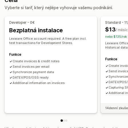
Cena
Návrhy objednávek
Dodací listy
Štítky zásilek
Účtování a fakturace
Účty pohledávek
Daňové odpočty
Vyberte si tarif, který nejlépe vyhovuje vašemu podnikání.
Vracení peněz
Osvobození od daně
Nákupní objednávky
Přizpůsobení
Aktualizace zásob
Více obchodů
Více měn
Developer - 0€
Standard - 11
Barva a písmo
Prosazování značky
Pole
Čísla faktur
$13
Bezplatná instalace
/ měsíc
Automatizovaná synchronizace dat
E-mail odesílatele
Výpočet daní
Šablony
Loga
Více měn
nebo $135/rok 
Souhrn denních prodejů
Podrobnosti objednávky
Lexware Office account required. A free plan incl.
Více jazyků
test transactions for Development Stores.
Lexware Office
Transakce
Výplaty
Zákazníci
Mapování daně z prodeje
Historical data
Správa souborů
Sladění bankovních výpisů s účetními záznamy
Funkce
Funkce
Pojmenování souborů
Automatizace e-mailů
Řešení chyb
Import historických dat
Create invoices & credit notes
Create invoi
Generování PDF
Send invoices per email
Tisk a export
Výkazy
Zabezpečení dat
Send invoice
Synchronize payment data
Postupné číslování
Synchronize
DATEV/POS/OSS ready
DATEV/POS/
Additional information on invoices
Capturing S
Additional i
14denní zkuše