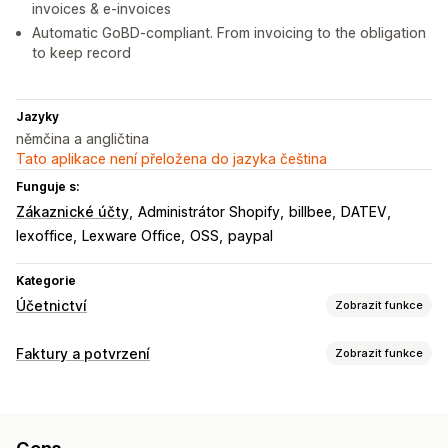
invoices & e-invoices
Automatic GoBD-compliant. From invoicing to the obligation
to keep record
Jazyky
němčina a angličtina
Tato aplikace není přeložena do jazyka čeština
Funguje s:
Zákaznické účty
Administrátor Shopify
billbee
DATEV
lexoffice
Lexware Office
OSS
paypal
Kategorie
Účetnictví
Zobrazit funkce
Finanční výkazy
Faktury a potvrzení
Zobrazit funkce
Příjmy a zůstatek
Hotovostní tok
Prodej a vracení peněz
Typy dokumentů
Daň z prodeje
Vrácení a výměny
Vlastní výkazy
Faktury
Účtenky
Účtenky k daru
Dobropisy
Finanční operace