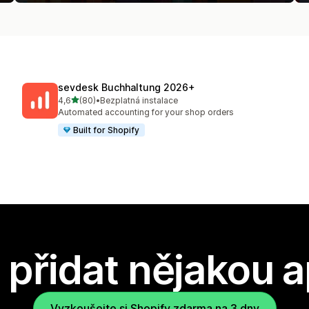
sevdesk Buchhaltung 2026+
z 5 hvězd
4,6
(80)
•
Bezplatná instalace
Celkový počet recenzí: 80
Automated accounting for your shop orders
Built for Shopify
přidat nějakou a
Vyzkoušejte si Shopify zdarma na 3 dny