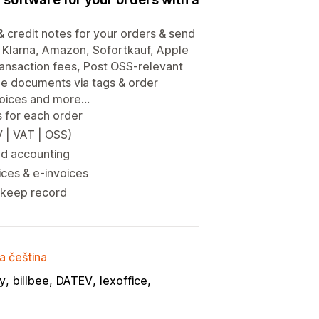
& credit notes for your orders & send
 Klarna, Amazon, Sofortkauf, Apple
ransaction fees, Post OSS-relevant
de documents via tags & order
voices and more...
 for each order
V | VAT | OSS)
ed accounting
ices & e-invoices
o keep record
a čeština
fy
billbee
DATEV
lexoffice