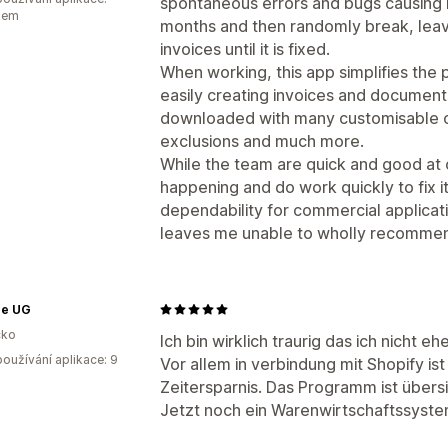
spontaneous errors and bugs causing it
kem
months and then randomly break, leav
invoices until it is fixed.
When working, this app simplifies the 
easily creating invoices and documenta
downloaded with many customisable op
exclusions and much more.
While the team are quick and good at c
happening and do work quickly to fix it 
dependability for commercial applica
leaves me unable to wholly recommen
ee UG
ko
Ich bin wirklich traurig das ich nicht
oužívání aplikace: 9
Vor allem in verbindung mit Shopify is
Zeitersparnis. Das Programm ist übersi
Jetzt noch ein Warenwirtschaftssystem