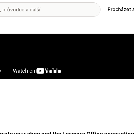
Procházet 
ie propagovaných obrázků
grate your shop and the Lexware Office accounting 