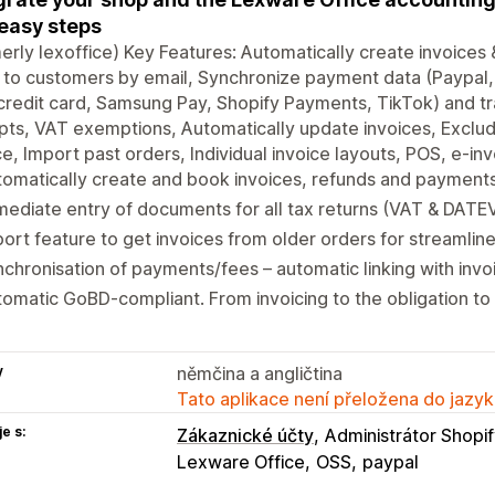
easy steps
erly lexoffice) Key Features: Automatically create invoices 
to customers by email, Synchronize payment data (Paypal,
credit card, Samsung Pay, Shopify Payments, TikTok) and t
pts, VAT exemptions, Automatically update invoices, Exclu
e, Import past orders, Individual invoice layouts, POS, e-in
omatically create and book invoices, refunds and payments
ediate entry of documents for all tax returns (VAT & DATE
ort feature to get invoices from older orders for streamlin
chronisation of payments/fees – automatic linking with invo
omatic GoBD-compliant. From invoicing to the obligation t
y
němčina a angličtina
Tato aplikace není přeložena do jazyk
e s:
Zákaznické účty
Administrátor Shopi
Lexware Office
OSS
paypal