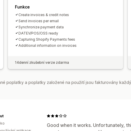
Funkce
Create invoices & credit notes
Send invoices per email
Synchronize payment data
DATEV/POS/OSS ready
Capturing Shopify Payments fees
Additional information on invoices
14denní zkušební verze zdarma
é poplatky a poplatky založené na použití jsou fakturovány každý
ut
ko
Good when it works. Unfortunately, th
oužívání aplikace: