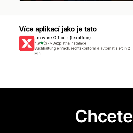
Více aplikací jako je tato
Lexware Office+ (lexoffice)
z 5 hvězd
4,9
(37)
•
Bezplatná instalace
Celkový počet recenzí: 37
Buchhaltung einfach, rechtskonform & automatisiert in 2
Min.
Chcete 