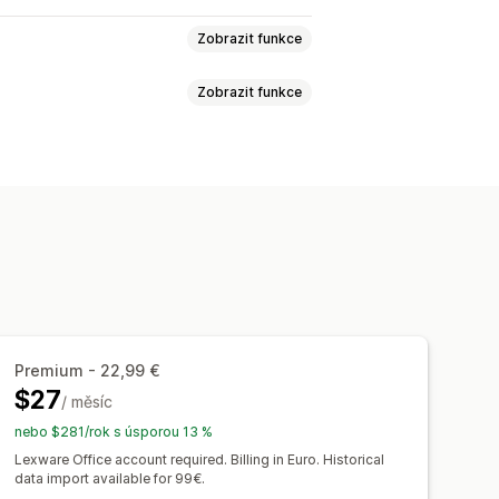
Zobrazit funkce
Zobrazit funkce
dej a vracení peněz
Daň z prodeje
bropisy
Návrhy objednávek
eněz
k
Daňové odpočty
ávky
Aktualizace zásob
ole
Čísla faktur
E-mail odesílatele
ěn
Více jazyků
 objednávky
Transakce
Výplaty
Premium - 22,99 €
e-mailů
Generování PDF
$27
/ měsíc
dat
Postupné číslování
i záznamy
Řešení chyb
nebo $281/rok s úsporou 13 %
Lexware Office account required. Billing in Euro. Historical
data import available for 99€.