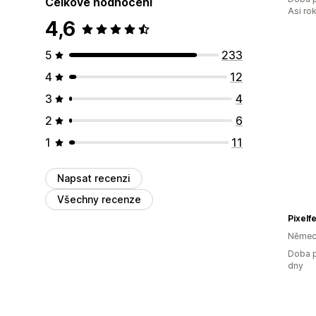
Celkové hodnocení
Asi ro
4,6
5
233
4
12
3
4
2
6
1
11
Napsat recenzi
Všechny recenze
Pixelf
Němec
Doba p
dny