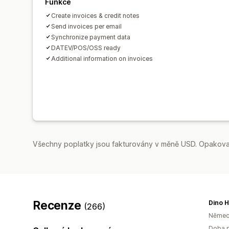
Funkce
Create invoices & credit notes
Send invoices per email
Synchronize payment data
DATEV/POS/OSS ready
Additional information on invoices
Všechny poplatky jsou fakturovány v měně USD. Opakovan
Recenze
Dino H
(266)
Němec
Doba p