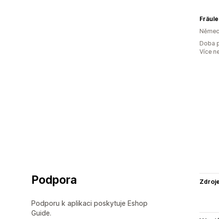
Fräule
Němec
Doba p
Více n
Podpora
Zdroj
Podporu k aplikaci poskytuje Eshop
Guide.