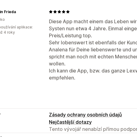
in Frieda
ko
Diese App macht einem das Leben wirkl
oužívání aplikace:
Systen nun etwa 4 Jahre. Einmal eingeri
ež 4 roky
Preis/Leistung top.
Sehr lobenswert ist ebenfalls der Kun
Analena für Deine liebenswerte und ungl
spricht man noch mit echten Menschen,
wollen.
Ich kann die App, bzw. das ganze Le
empfehlen.
e
Zásady ochrany osobních údajů
Nejčastější dotazy
Tento vývojář nenabízí přímou podpor