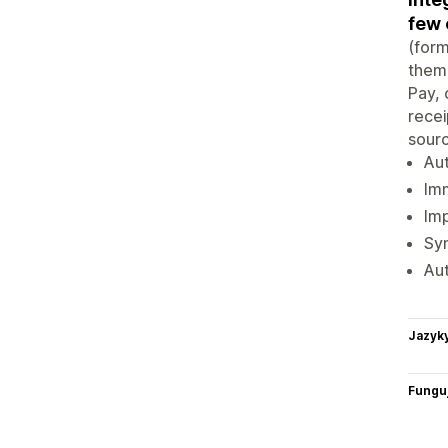
few 
(form
them 
Pay, 
recei
sourc
Aut
Imm
Imp
Syn
Aut
Jazyk
Funguj