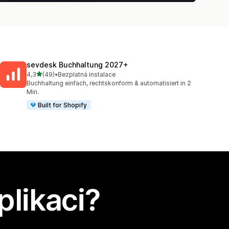
sevdesk Buchhaltung 2027+
z 5 hvězd
4,3
(49)
•
Bezplatná instalace
Celkový počet recenzí: 49
Buchhaltung einfach, rechtskonform & automatisiert in 2
Min.
Built for Shopify
plikaci?