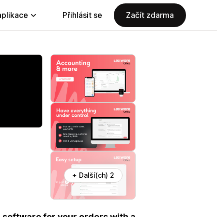
aplikace
Přihlásit se
Začít zdarma
+ Další(ch) 2
software for your orders with a