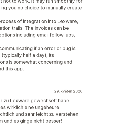
 not to work. It may run smoothly for
ing you no choice to manually create
process of integration into Lexware,
tion trails. The invoices can be
tions including email follow-ups,
ommunicating if an error or bug is
(typically half a day), its
tions is somewhat concerning and
d this app.
29. květen 2026
 eher zu Lexware gewechselt habe.
t es wirklich eine ungeheure
chtlich und sehr leicht zu verstehen.
 und es ginge nicht besser!