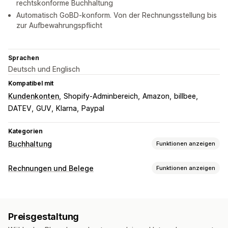
rechtskonforme Buchhaltung
Automatisch GoBD-konform. Von der Rechnungsstellung bis
zur Aufbewahrungspflicht
Sprachen
Deutsch und Englisch
Kompatibel mit
Kundenkonten
Shopify-Adminbereich
Amazon
billbee
DATEV
GUV
Klarna
Paypal
Kategorien
Buchhaltung
Funktionen anzeigen
Finanzielle Berichte
Rechnungen und Belege
Funktionen anzeigen
Einkommen und Guthaben
Cashflow
Dokumentarten
Verkäufe und Rückerstattungen
Umsatzsteuer
Rechnungen
Belege
Geschenkbelege
Gutschriften
Rücksendungen und Umtausch
Preisgestaltung
Bestellentwürfe
Zustellungshinweise
Versandetiketten
Benutzerdefinierte Berichte