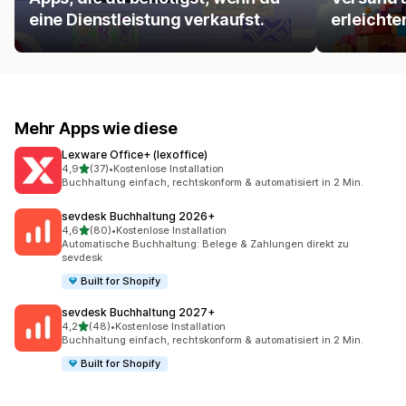
eine Dienstleistung verkaufst.
erleichte
Mehr Apps wie diese
Lexware Office+ (lexoffice)
von 5 Sternen
4,9
(37)
•
Kostenlose Installation
37 Rezensionen insgesamt
Buchhaltung einfach, rechtskonform & automatisiert in 2 Min.
sevdesk Buchhaltung 2026+
von 5 Sternen
4,6
(80)
•
Kostenlose Installation
80 Rezensionen insgesamt
Automatische Buchhaltung: Belege & Zahlungen direkt zu
sevdesk
Built for Shopify
sevdesk Buchhaltung 2027+
von 5 Sternen
4,2
(48)
•
Kostenlose Installation
48 Rezensionen insgesamt
Buchhaltung einfach, rechtskonform & automatisiert in 2 Min.
Built for Shopify