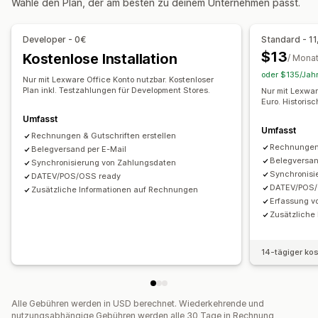
Wähle den Plan, der am besten zu deinem Unternehmen passt.
Rückerstattungen
Finanztransaktionen
Anpassung
Abrechnung und Rechnungsstellung
Forderungen
Developer - 0€
Standard - 11
Farbe und Schriftart
Branding
Felder
Rechnungsnummern
Steuerliche Abzüge
Steuerbefreiungen
Bestellungen
$13
Kostenlose Installation
/ Mona
Absender-E-Mail
Steuerberechnung
Vorlagen
Logos
Lagerbestands-Updates
Mehrere Shops
oder $135/Jahr
Nur mit Lexware Office Konto nutzbar. Kostenloser
Mehrere Währungen
Mehrere Sprachen
Mehrere Währungen
Plan inkl. Testzahlungen für Development Stores.
Nur mit Lexwar
Euro. Historis
Dateimanagement
Automatisierte Datensynchronisierung
Umfasst
Umfasst
Dateibenennung
E-Mail-Automatisierung
Übersicht über täglichen Umsatz
Bestelldetails
Rechnungen & Gutschriften erstellen
Rechnungen 
PDF-Generierung
Belegversand per E-Mail
Drucken und Exportieren
Berichte
Transaktionen
Auszahlungen
Kund:innen
Belegversan
Synchronisierung von Zahlungsdaten
Datensicherheit
Fortlaufende Nummerierung
Zuordnung der Umsatzsteuer
Bankabgleich
Synchronisi
DATEV/POS/OSS ready
DATEV/POS/
Fehlerbehebung
Import historischer Daten
Zusätzliche Informationen auf Rechnungen
Erfassung v
Zusätzliche
14-tägiger ko
Alle Gebühren werden in USD berechnet. Wiederkehrende und
nutzungsabhängige Gebühren werden alle 30 Tage in Rechnung