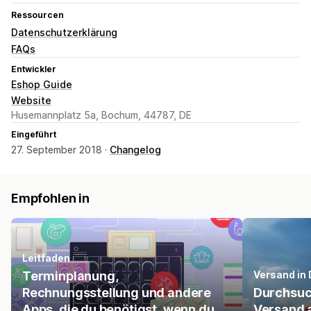
Ressourcen
Datenschutzerklärung
FAQs
Entwickler
Eshop Guide
Website
Husemannplatz 5a, Bochum, 44787, DE
Eingeführt
27. September 2018 ·
Changelog
Empfohlen in
Leitfaden
Terminplanung,
Versand in
Rechnungsstellung und andere
Durchsuc
Apps, die du benötigst, wenn du
Versand 