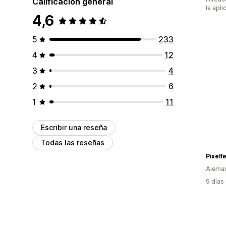
Calificación general
la apli
4,6
5
233
4
12
3
4
2
6
1
11
Escribir una reseña
Todas las reseñas
Pixelf
Alema
9 días