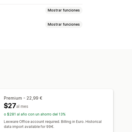
Mostrar funciones
Mostrar funciones
s y reembolsos
nes y cambios
tas de crédito
Pedidos preliminares
s
Reembolsos
ucciones fiscales
Campos
Números de factura
pra
Actualizaciones de existencias
culo de impuestos
Plantillas
Logos
Premium - 22,99 €
del pedido
Transacciones
Pagos
$27
al mes
de correos electrónicos
as ventas
Conciliación bancaria
o $281 al año con un ahorro del 13%
rtación
Informes
 datos históricos
Lexware Office account required. Billing in Euro. Historical
ecuencial
data import available for 99€.