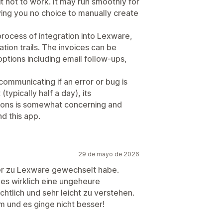
 not to work. It may run smoothly for
ing you no choice to manually create
process of integration into Lexware,
tion trails. The invoices can be
tions including email follow-ups,
ommunicating if an error or bug is
(typically half a day), its
tions is somewhat concerning and
d this app.
29 de mayo de 2026
 eher zu Lexware gewechselt habe.
t es wirklich eine ungeheure
chtlich und sehr leicht zu verstehen.
 und es ginge nicht besser!