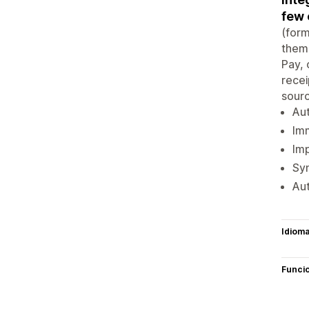
few 
(form
them 
Pay, 
recei
sourc
Aut
Imm
Imp
Syn
Aut
Idiom
Funci