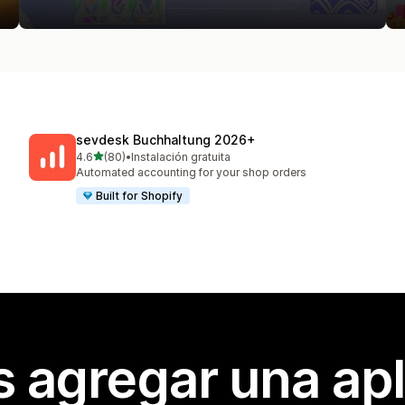
sevdesk Buchhaltung 2026+
de 5 estrellas
4.6
(80)
•
Instalación gratuita
80 reseñas en total
Automated accounting for your shop orders
Built for Shopify
s agregar una apl