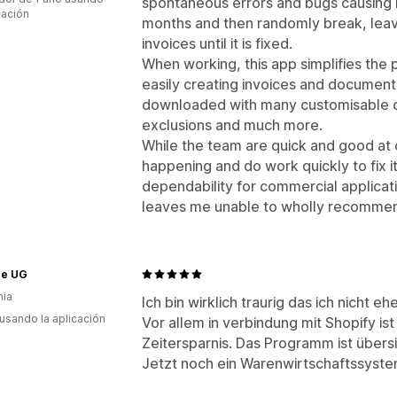
spontaneous errors and bugs causing it
cación
months and then randomly break, leav
invoices until it is fixed.
When working, this app simplifies the 
easily creating invoices and documenta
downloaded with many customisable op
exclusions and much more.
While the team are quick and good at c
happening and do work quickly to fix it 
dependability for commercial applica
leaves me unable to wholly recommen
ee UG
nia
Ich bin wirklich traurig das ich nicht
 usando la aplicación
Vor allem in verbindung mit Shopify is
Zeitersparnis. Das Programm ist übersi
Jetzt noch ein Warenwirtschaftssystem