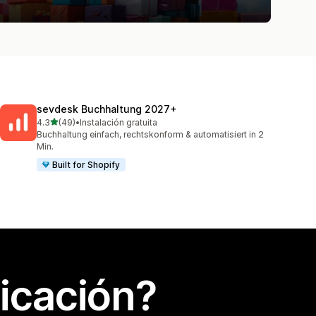
sevdesk Buchhaltung 2027+
de 5 estrellas
4.3
(49)
•
Instalación gratuita
49 reseñas en total
Buchhaltung einfach, rechtskonform & automatisiert in 2
Min.
Built for Shopify
icación?