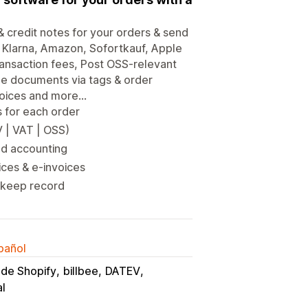
& credit notes for your orders & send
 Klarna, Amazon, Sofortkauf, Apple
ransaction fees, Post OSS-relevant
de documents via tags & order
voices and more...
 for each order
V | VAT | OSS)
ed accounting
ices & e-invoices
o keep record
spañol
 de Shopify
billbee
DATEV
l