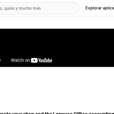
Explorar aplic
ía de imágenes destacadas
grate your shop and the Lexware Office accounting 