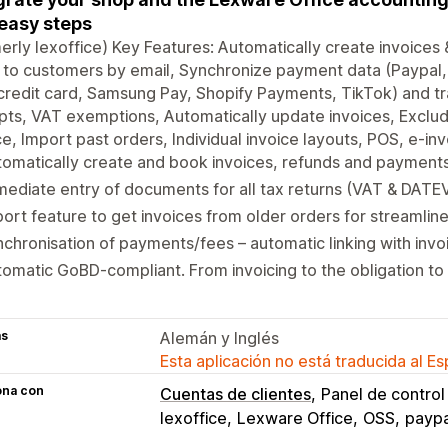
easy steps
erly lexoffice) Key Features: Automatically create invoices 
to customers by email, Synchronize payment data (Paypal,
credit card, Samsung Pay, Shopify Payments, TikTok) and t
pts, VAT exemptions, Automatically update invoices, Exclu
e, Import past orders, Individual invoice layouts, POS, e-in
omatically create and book invoices, refunds and payments
ediate entry of documents for all tax returns (VAT & DATE
ort feature to get invoices from older orders for streamlin
chronisation of payments/fees – automatic linking with invo
omatic GoBD-compliant. From invoicing to the obligation t
as
Alemán y Inglés
Esta aplicación no está traducida al E
ona con
Cuentas de clientes
Panel de control
lexoffice
Lexware Office
OSS
paypa