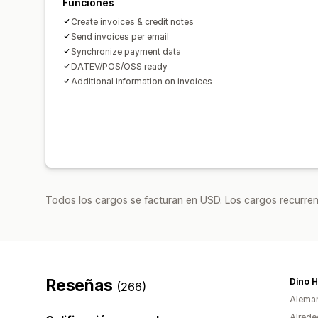
Funciones
Create invoices & credit notes
Send invoices per email
Synchronize payment data
DATEV/POS/OSS ready
Additional information on invoices
Todos los cargos se facturan en USD. Los cargos recurren
Reseñas
Dino H
(266)
Alema
Alrede