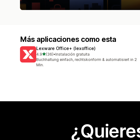
Más aplicaciones como esta
Lexware Office+ (lexoffice)
de 5 estrellas
4.9
(36)
•
Instalación gratuita
36 reseñas en total
Buchhaltung einfach, rechtskonform & automatisiert in 2
Min.
¿Quiere