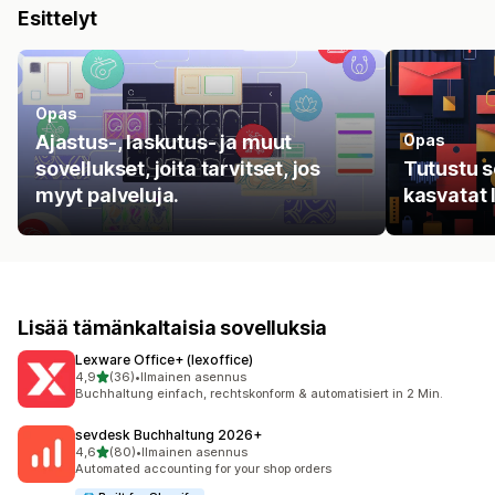
Esittelyt
Opas
Ajastus-, laskutus- ja muut
Opas
sovellukset, joita tarvitset, jos
Tutustu so
myyt palveluja.
kasvatat 
Lisää tämänkaltaisia sovelluksia
Lexware Office+ (lexoffice)
/ 5 tähteä
4,9
(36)
•
Ilmainen asennus
36 arvostelua yhteensä
Buchhaltung einfach, rechtskonform & automatisiert in 2 Min.
sevdesk Buchhaltung 2026+
/ 5 tähteä
4,6
(80)
•
Ilmainen asennus
80 arvostelua yhteensä
Automated accounting for your shop orders