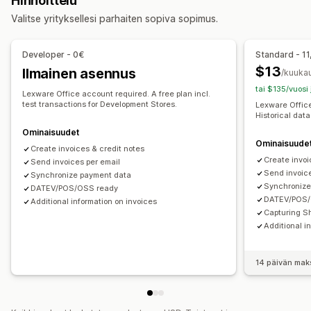
Hinnoittelu
Tilausluonnokset
Toimitusilmoitukset
Lähetystarrat
Laskutus
Myyntisaamiset
Verovähennykset
Valitse yrityksellesi parhaiten sopiva sopimus.
Hyvitykset
Verovapaudet
Ostotilaukset
Varastopäivitykset
Mukautukset
Useat kaupat
Monta valuuttaa
Developer - 0€
Standard - 11
Väri ja fontti
Brändäys
Kentät
Laskujen numerot
$13
Ilmainen asennus
/kuuka
Automaattinen tietojen synkronointi
Myyjän sähköposti
Verojen laskeminen
Mallit
Logot
tai $135/vuosi
Päivittäisen myynnin yhteenveto
Tilauksen tiedot
Lexware Office account required. A free plan incl.
Monta valuuttaa
Monikielisyys
test transactions for Development Stores.
Lexware Office
Maksutapahtumat
Maksut
Asiakkaat
Historical data
Tiedostojen hallinnointi
Myyntiveron kartoitus
Pankin täsmäytys
Ominaisuudet
Ominaisuude
Tiedoston nimeäminen
Sähköpostien automaatio
Virheiden ratkaisu
Historiallisen tiedon tuonti
Create invoices & credit notes
Create invoi
PDF-generointi
Send invoices per email
Tulostus ja vienti
Raportit
Tietoturva
Send invoice
Synchronize payment data
Peräkkäinen numerointi
Synchronize
DATEV/POS/OSS ready
DATEV/POS/
Additional information on invoices
Capturing S
Additional i
14 päivän mak