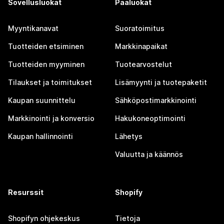
Sovellusluokat
Pääluokat
Myyntikanavat
Suoratoimitus
Tuotteiden etsiminen
Markkinapaikat
Tuotteiden myyminen
Tuotearvostelut
Tilaukset ja toimitukset
Lisämyynti ja tuotepaketit
Kaupan suunnittelu
Sähköpostimarkkinointi
Markkinointi ja konversio
Hakukoneoptimointi
Kaupan hallinnointi
Lähetys
Valuutta ja käännös
Resurssit
Shopify
Shopifyn ohjekeskus
Tietoja