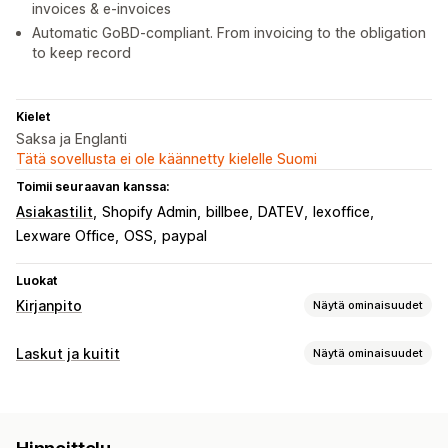
invoices & e-invoices
Automatic GoBD-compliant. From invoicing to the obligation
to keep record
Kielet
Saksa ja Englanti
Tätä sovellusta ei ole käännetty kielelle Suomi
Toimii seuraavan kanssa:
Asiakastilit
Shopify Admin
billbee
DATEV
lexoffice
Lexware Office
OSS
paypal
Luokat
Kirjanpito
Näytä ominaisuudet
Talousraportit
Laskut ja kuitit
Näytä ominaisuudet
Tulot ja saldo
Kassavirta
Myynti ja hyvitykset
Myyntivero
Asiakirjatyypit
Palautukset ja vaihdot
Mukautetut raportit
Laskut
Kuitit
Lahjakuitit
Hyvitysilmoitukset
Taloustoiminnot