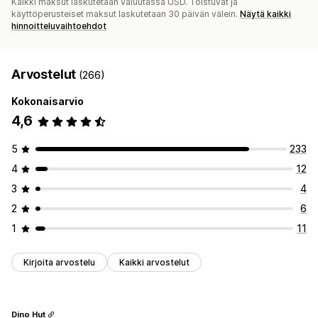
Kaikki maksut laskutetaan valuutassa USD. Toistuvat ja
käyttöperusteiset maksut laskutetaan 30 päivän välein.
Näytä kaikki
hinnoitteluvaihtoehdot
Arvostelut
(266)
Kokonaisarvio
4,6
5
233
4
12
3
4
2
6
1
11
Kirjoita arvostelu
Kaikki arvostelut
Dino Hut