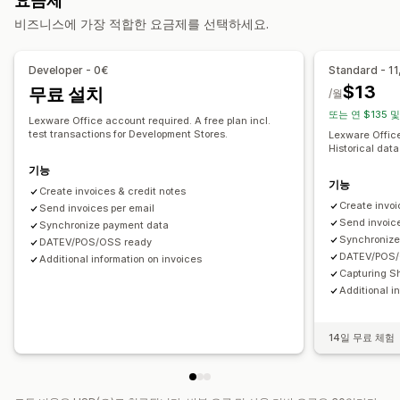
요금제
배송 레이블
환불
청구서 및 인보이스 발행
미수금
세금 공제
면세 혜택
구매 주문
비즈니스에 가장 적합한 요금제를 선택하세요.
맞춤 설정
재고 업데이트
멀티스토어
여러 통화
색상 및 글꼴
브랜딩
필드
인보이스 번호
발신자 이메일
Developer - 0€
Standard - 11
자동 데이터 동기화
세금 계산
템플릿
로고
여러 통화
여러 언어
$13
무료 설치
/월
일일 판매 요약
주문 세부 정보
거래
지급액
고객
판매세 매핑
또는 연 $135 및
파일 관리
은행 조정
오류 해결
내역 데이터 가져오기
Lexware Office account required. A free plan incl.
test transactions for Development Stores.
Lexware Office
파일 이름 지정
이메일 자동화
PDF 생성
인쇄 및 내보내기
Historical data
보고서
데이터 보안
순차적 번호 매기기
기능
기능
Create invoices & credit notes
Create invoi
Send invoices per email
Send invoice
Synchronize payment data
Synchronize
DATEV/POS/OSS ready
DATEV/POS/
Additional information on invoices
Capturing S
Additional i
14일 무료 체험