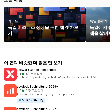
가이드
독일에서의 
독일 비즈니스 성장을 위한 앱 찾아보
독일에서 
기
앱을 살펴
이 앱과 비슷한 더 많은 앱 보기
Lexware Office+ (lexoffice)
별 5개 중
4.8
(37)
•
무료 설치
총 리뷰 37개
Buchhaltung einfach, rechtskonform & automatisiert in 2 Min.
sevdesk Buchhaltung 2026+
별 5개 중
4.6
(80)
•
무료 설치
총 리뷰 80개
Automated accounting for your shop orders
Built for Shopify
sevdesk Buchhaltung 2027+