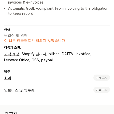
invoices & e-invoices
Automatic GoBD-compliant. From invoicing to the obligation
to keep record
언어
독일어 및 영어
이 앱은 한국어로 번역되지 않았습니다
다음과 호환:
고객 계정
Shopify 관리자
billbee
DATEV
lexoffice
Lexware Office
OSS
paypal
범주
회계
기능 표시
재무 보고서
인보이스 및 영수증
기능 표시
수입 및 잔액
현금 흐름
판매액 및 환불액
판매세
문서 유형
반품 또는 교환
사용자 지정 보고서
인보이스
수령
기프트 영수증
크레딧 노트
발주 주문
배송 노트
재무 운영