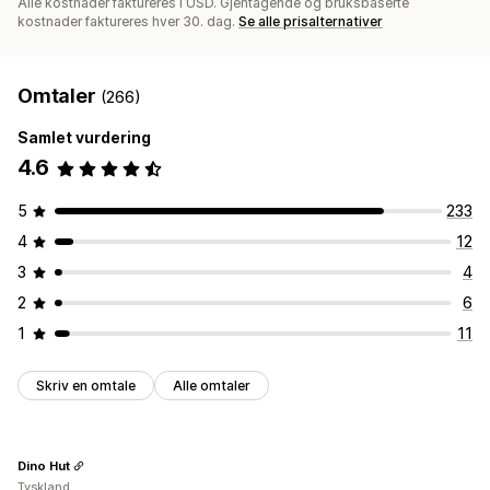
Alle kostnader faktureres i USD. Gjentagende og bruksbaserte
kostnader faktureres hver 30. dag.
Se alle prisalternativer
Omtaler
(266)
Samlet vurdering
4.6
5
233
4
12
3
4
2
6
1
11
Skriv en omtale
Alle omtaler
Dino Hut
Tyskland