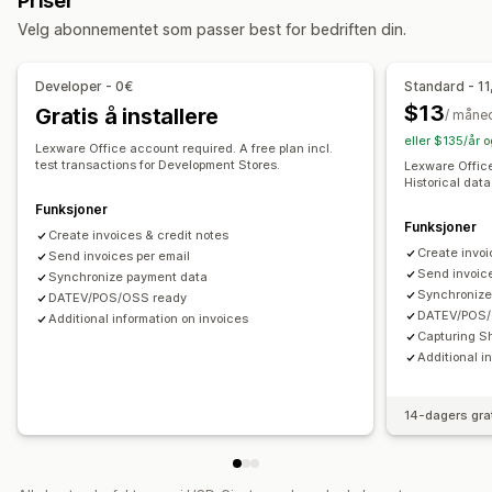
Priser
Utkastbestillinger
Leveringsmerknader
Fraktetiketter
Fakturering
Utestående beløp
Skattefradrag
Skattefritak
Velg abonnementet som passer best for bedriften din.
Refusjoner
Innkjøpsordre
Lageroppdateringer
Multibutikk
Tilpasning
Multivaluta
Developer - 0€
Standard - 11
Farge og skrifttype
Merkevarebygging
Felt
$13
Gratis å installere
/ måne
Automatisk synkronisering av data
Fakturanummer
Avsender-e-post
Avgiftsberegning
Maler
eller $135/år 
Daglig salgssammendrag
Bestillingsdetaljer
Lexware Office account required. A free plan incl.
Logoer
Multivaluta
Flere språk
test transactions for Development Stores.
Lexware Office
Transaksjoner
Utbetalinger
Kunder
Historical data
Filadministrasjon
Tilordning av omsetningsavgift
Bankavstemming
Funksjoner
Funksjoner
Filnavn
E-postautomasjon
PDF-generering
Feilløsning
Import av historiske data
Create invoices & credit notes
Create invoi
Trykk og eksporter
Send invoices per email
Rapporter
Datasikkerhet
Send invoice
Synchronize payment data
Sekvensiell nummerering
Synchronize
DATEV/POS/OSS ready
DATEV/POS/
Additional information on invoices
Capturing S
Additional i
14-dagers gra