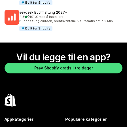
Built for Shopify
sevdesk Buchhaltung 2027+
av 5 stjerner
4,3
(49)
•
Gratis å installere
Totalt 49 omtaler
Buchhaltung einfach, rechtskonform & automatisiert in 2 Min.
Built for Shopify
Vil du legge til en app?
Prøv Shopify gratis i tre dager
Appkategorier
Populære kategorier