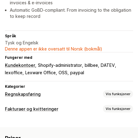
invoices & e-invoices
Automatic GoBD-compliant. From invoicing to the obligation
to keep record
Språk
Tysk og Engelsk
Denne appen er ikke oversatt til Norsk (bokmål)
Fungerer med
Kundekontoer
Shopify-administrator
billbee
DATEV
lexoffice
Lexware Office
OSS
paypal
Kategorier
Regnskapsføring
Vis funksjoner
Økonomiske rapporter
Fakturaer og kvitteringer
Vis funksjoner
Inntekter og saldo
Kontantstrøm
Salg og refusjoner
Dokumenttyper
Omsetningsavgift
Returer og bytter
Tilpassede rapporter
Fakturaer
Kvitteringer
Byttelapper
Kredittnotaer
Økonomisk drift