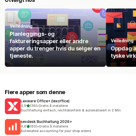
Veiledning
Planleggings- og
faktureringsapper eller andre
Veiledning
apper du trenger hvis du selger en
Oppdag ap
tjeneste.
tyske vi
Flere apper som denne
Lexware Office+ (lexoffice)
av 5 stjerner
4,9
(36)
•
Gratis å installere
Totalt 36 omtaler
Buchhaltung einfach, rechtskonform & automatisiert in 2 Min.
sevdesk Buchhaltung 2026+
av 5 stjerner
4,6
(80)
•
Gratis å installere
Totalt 80 omtaler
Automated accounting for your shop orders