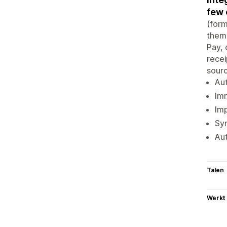
few 
(form
them 
Pay, 
recei
sourc
Aut
Imm
Imp
Syn
Aut
Talen
Werkt