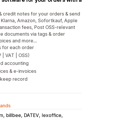
& credit notes for your orders & send
 Klarna, Amazon, Sofortkauf, Apple
ransaction fees, Post OSS-relevant
de documents via tags & order
voices and more...
 for each order
V | VAT | OSS)
ed accounting
ices & e-invoices
o keep record
lands
um
billbee
DATEV
lexoffice