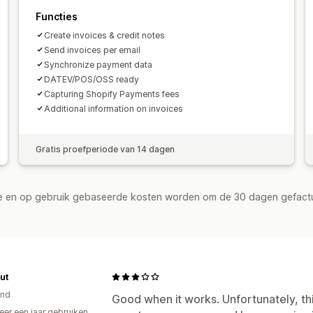
Opeenvolgende nummering
Functies
Create invoices & credit notes
Send invoices per email
Synchronize payment data
DATEV/POS/OSS ready
Capturing Shopify Payments fees
Additional information on invoices
Gratis proefperiode van 14 dagen
de en op gebruik gebaseerde kosten worden om de 30 dagen gefact
ut
and
Good when it works. Unfortunately, th
er een jaar gebruiken