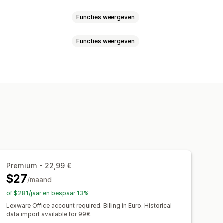
Functies weergeven
Functies weergeven
en en terugbetalingen
elingen
Aangepaste rapporten
van cadeaus
Creditnota
nnen
Verzendlabels
ek
Belastingvrijstellingen
rdere winkels
Meerdere valuta
e
Factuurnummers
ngsgegevens
Transacties
berekening
Templates
Logo's
zetbelasting
Bankreconciliatie
Premium - 22,99 €
evens
$27
/maand
of $281/jaar en bespaar 13%
e-mails
Pdf-generatie
Lexware Office account required. Billing in Euro. Historical
Gegevensbeveiliging
data import available for 99€.