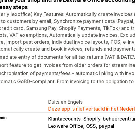
easy steps
erly lexoffice) Key Features: Automatically create invoices 
to customers by email, Synchronize payment data (Paypal,
credit card, Samsung Pay, Shopify Payments, TikTok) and t
pts, VAT exemptions, Automatically update invoices, Exclu
e, Import past orders, Individual invoice layouts, POS, e-in
omatically create and book invoices, refunds and payments
ediate entry of documents for all tax returns (VAT & DATE
ort feature to get invoices from older orders for streamlin
chronisation of payments/fees – automatic linking with invo
omatic GoBD-compliant. From invoicing to the obligation t
Duits en Engels
Deze app is niet vertaald in het Neder
 met
Klantaccounts
Shopify-beheercentr
Lexware Office
OSS
paypal