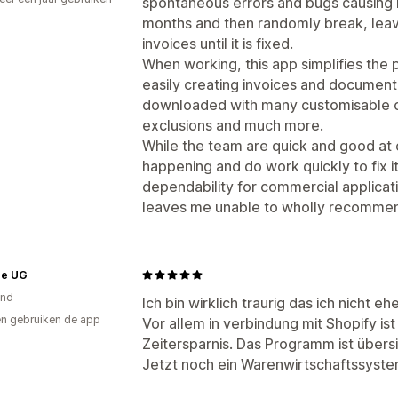
spontaneous errors and bugs causing it
p
months and then randomly break, leav
invoices until it is fixed.
When working, this app simplifies the 
easily creating invoices and documenta
downloaded with many customisable op
exclusions and much more.
While the team are quick and good at c
happening and do work quickly to fix it 
dependability for commercial applica
leaves me unable to wholly recommen
ee UG
and
Ich bin wirklich traurig das ich nicht
n gebruiken de app
Vor allem in verbindung mit Shopify is
Zeitersparnis. Das Programm ist übersi
Jetzt noch ein Warenwirtschaftssystem