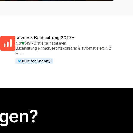
sevdesk Buchhaltung 2027+
van 5 sterren
4,3
(49)
•
Gratis te installeren
49 recensies in totaal
Buchhaltung einfach, rechtskonform & automatisiert in 2
Min.
Built for Shopify
egen?