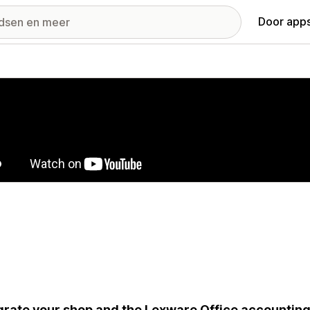
Door apps
ij met uitgelichte afbeeldingen
grate your shop and the Lexware Office accounting 