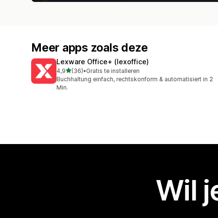
Meer apps zoals deze
Lexware Office+ (lexoffice)
van 5 sterren
4,9
(36)
•
Gratis te installeren
36 recensies in totaal
Buchhaltung einfach, rechtskonform & automatisiert in 2
Min.
Wil 