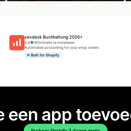
sevdesk Buchhaltung 2026+
van 5 sterren
4,6
(80)
•
Gratis te installeren
80 recensies in totaal
Automated accounting for your shop orders
Built for Shopify
je een app toevo
Probeer Shopify 3 dagen gratis