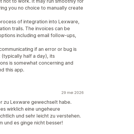
 not to work. It may run smoothly for
ing you no choice to manually create
process of integration into Lexware,
tion trails. The invoices can be
tions including email follow-ups,
ommunicating if an error or bug is
(typically half a day), its
tions is somewhat concerning and
d this app.
29 mei 2026
 eher zu Lexware gewechselt habe.
t es wirklich eine ungeheure
chtlich und sehr leicht zu verstehen.
 und es ginge nicht besser!