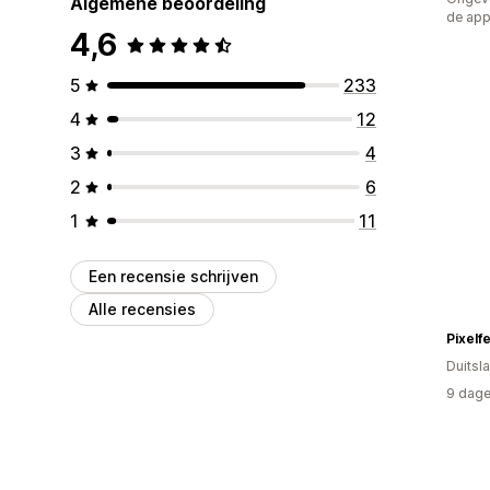
Algemene beoordeling
de ap
4,6
5
233
4
12
3
4
2
6
1
11
Een recensie schrijven
Alle recensies
Pixelf
Duitsl
9 dage