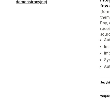
demonstracyjnej
few 
(form
them 
Pay, 
recei
sourc
Aut
Imm
Imp
Syn
Aut
Języki
Współ