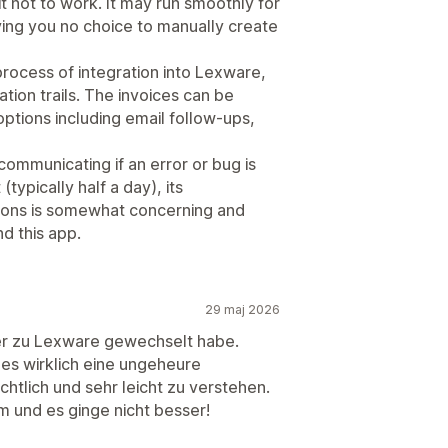
 not to work. It may run smoothly for
ing you no choice to manually create
process of integration into Lexware,
tion trails. The invoices can be
tions including email follow-ups,
ommunicating if an error or bug is
(typically half a day), its
tions is somewhat concerning and
d this app.
29 maj 2026
 eher zu Lexware gewechselt habe.
t es wirklich eine ungeheure
chtlich und sehr leicht zu verstehen.
 und es ginge nicht besser!