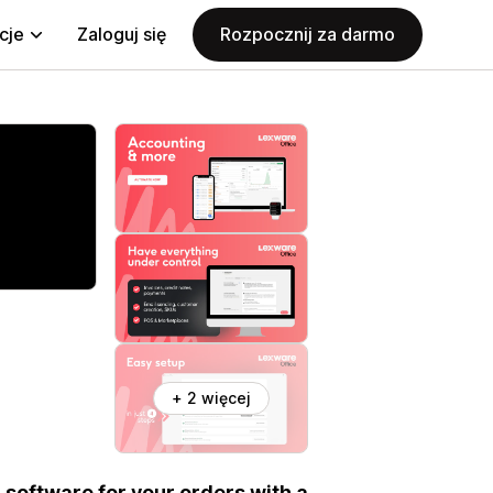
cje
Zaloguj się
Rozpocznij za darmo
+ 2 więcej
software for your orders with a