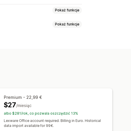
Pokaż funkcje
Pokaż funkcje
rzedaż i zwroty kosztów
iany
Niestandardowe raporty
towe
Noty uznaniowe
kacje wysyłkowe
żność
Ulgi podatkowe
ktualizacje dotyczące zapasów
ry faktur
Adres e-mail nadawcy
ielowalutowe
Wielojęzyczne
zczegóły zamówienia
Transakcje
Premium - 22,99 €
 od sprzedaży
$27
/miesiąc
Generowanie plików PDF
błędu
albo $281/rok, co pozwala oszczędzić 13%
eczeństwo danych
Lexware Office account required. Billing in Euro. Historical
data import available for 99€.