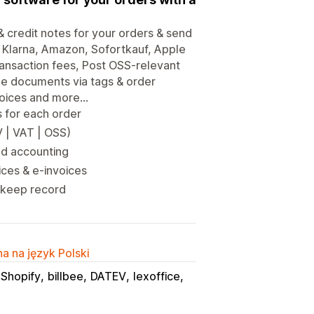
& credit notes for your orders & send
 Klarna, Amazon, Sofortkauf, Apple
ransaction fees, Post OSS-relevant
de documents via tags & order
voices and more...
 for each order
V | VAT | OSS)
ed accounting
ices & e-invoices
o keep record
a na język Polski
 Shopify
billbee
DATEV
lexoffice