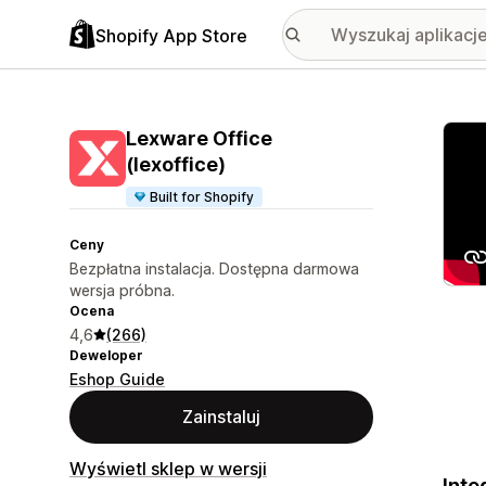
Shopify App Store
Wyróż
Lexware Office
(lexoffice)
Built for Shopify
Ceny
Bezpłatna instalacja. Dostępna darmowa
wersja próbna.
Ocena
4,6
(266)
Deweloper
Eshop Guide
Zainstaluj
Wyświetl sklep w wersji
Inte