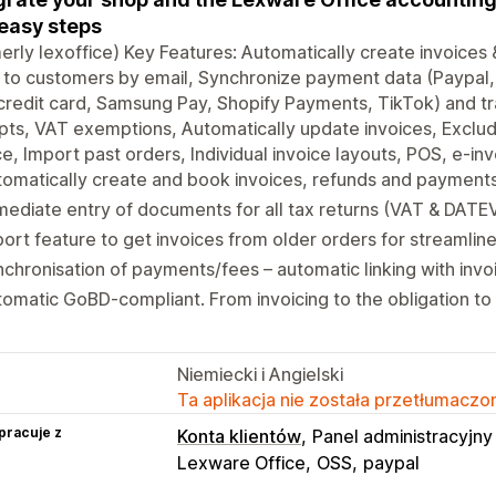
easy steps
erly lexoffice) Key Features: Automatically create invoices 
to customers by email, Synchronize payment data (Paypal,
credit card, Samsung Pay, Shopify Payments, TikTok) and t
pts, VAT exemptions, Automatically update invoices, Exclu
e, Import past orders, Individual invoice layouts, POS, e-in
omatically create and book invoices, refunds and payments
ediate entry of documents for all tax returns (VAT & DATE
ort feature to get invoices from older orders for streamlin
chronisation of payments/fees – automatic linking with invo
omatic GoBD-compliant. From invoicing to the obligation t
Niemiecki i Angielski
Ta aplikacja nie została przetłumaczon
pracuje z
Konta klientów
Panel administracyjny
Lexware Office
OSS
paypal