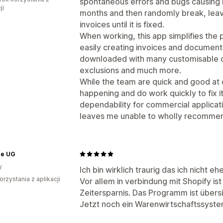
spontaneous errors and bugs causing it
ji
months and then randomly break, leav
invoices until it is fixed.
When working, this app simplifies the 
easily creating invoices and documenta
downloaded with many customisable op
exclusions and much more.
While the team are quick and good at c
happening and do work quickly to fix it 
dependability for commercial applica
leaves me unable to wholly recommen
ee UG
y
Ich bin wirklich traurig das ich nicht
orzystania z aplikacji
Vor allem in verbindung mit Shopify is
Zeitersparnis. Das Programm ist übersi
Jetzt noch ein Warenwirtschaftssystem