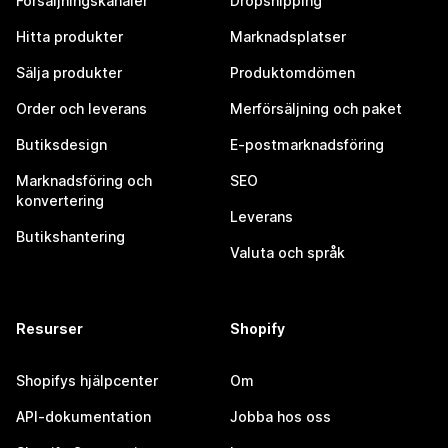
Försäljningskanaler
Dropshipping
Hitta produkter
Marknadsplatser
Sälja produkter
Produktomdömen
Order och leverans
Merförsäljning och paket
Butiksdesign
E-postmarknadsföring
Marknadsföring och
SEO
konvertering
Leverans
Butikshantering
Valuta och språk
Resurser
Shopify
Shopifys hjälpcenter
Om
API-dokumentation
Jobba hos oss