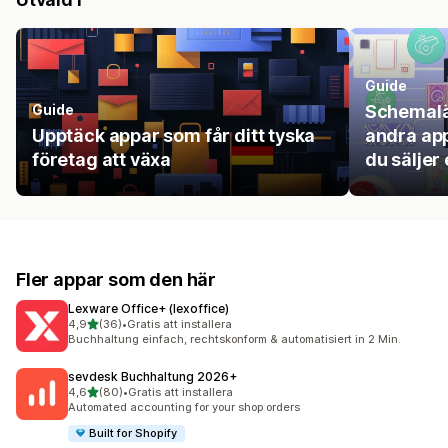
Guide
Guide
Schemalä
Upptäck appar som får ditt tyska
andra ap
företag att växa
du säljer 
Fler appar som den här
Lexware Office+ (lexoffice)
av 5 stjärnor
4,9
(36)
•
Gratis att installera
36 recensioner totalt
Buchhaltung einfach, rechtskonform & automatisiert in 2 Min.
sevdesk Buchhaltung 2026+
av 5 stjärnor
4,6
(80)
•
Gratis att installera
80 recensioner totalt
Automated accounting for your shop orders
Built for Shopify