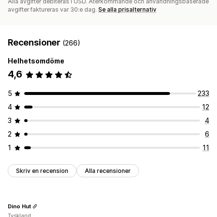
Alla avgifter debiteras i USD. Återkommande och användningsbaserade
avgifter faktureras var 30:e dag.
Se alla prisalternativ
Recensioner
(266)
Helhetsomdöme
4,6
5
233
4
12
3
4
2
6
1
11
Skriv en recension
Alla recensioner
Dino Hut
Tyskland