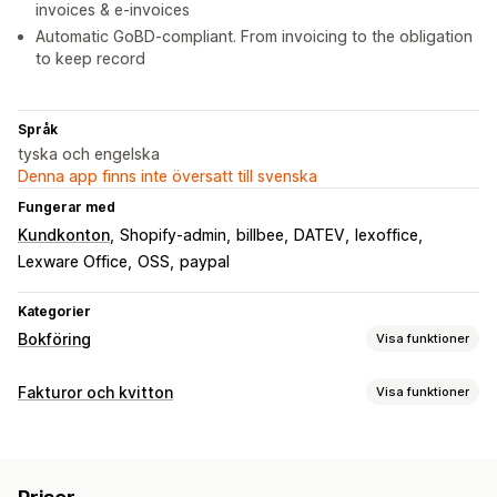
invoices & e-invoices
Automatic GoBD-compliant. From invoicing to the obligation
to keep record
Språk
tyska och engelska
Denna app finns inte översatt till svenska
Fungerar med
Kundkonton
Shopify-admin
billbee
DATEV
lexoffice
Lexware Office
OSS
paypal
Kategorier
Bokföring
Visa funktioner
Ekonomiska rapporter
Fakturor och kvitton
Visa funktioner
Intäkt och saldo
Kassaflöde
Dokumenttyper
Försäljningar och återbetalningar
Omsättningsskatt
Fakturor
Kvitton
Gåvokvitton
Kreditmeddelanden
Returer och byten
Anpassade rapporter