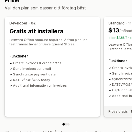
Priser
Orderutkast
Leveransmeddelanden
Fraktsedlar
Finansiella affärer
Välj den plan som passar ditt företag bäst.
Återbetalningar
Debitering och fakturering
Kundreskontra
Skatteavdrag
Anpassning
Skattebefrielse
Inköpsordrar
Lageruppdateringar
Developer - 0€
Standard - 11
Färg och teckensnitt
Varumärkeshantering
Fält
Flera butiker
Flera valutor
$13
Gratis att installera
/måna
Fakturanummer
Avsändarens e-postadress
eller $135/år 
Automatiserad datasynkronisering
Lexware Office account required. A free plan incl.
Skatteberäkning
Mallar
Logotyper
Flera valutor
test transactions for Development Stores.
Lexware Office
Daglig försäljningssammanfattning
Orderinformation
Historical data
Flera språk
Transaktioner
Utbetalningar
Kunder
Funktioner
Funktioner
Filhantering
Mappning av omsättningsskatt
Bankavstämning
Create invoices & credit notes
Create invoi
Filnamn
Send invoices per email
Automatisering av e-postmeddelanden
Problemlösning
Import av historikdata
Send invoice
Synchronize payment data
PDF-generering
Utskrift och export
Rapporter
Synchronize
DATEV/POS/OSS ready
Informationssäkerhet
Sekventiell numrering
DATEV/POS/
Additional information on invoices
Capturing S
Additional i
Prova gratis i