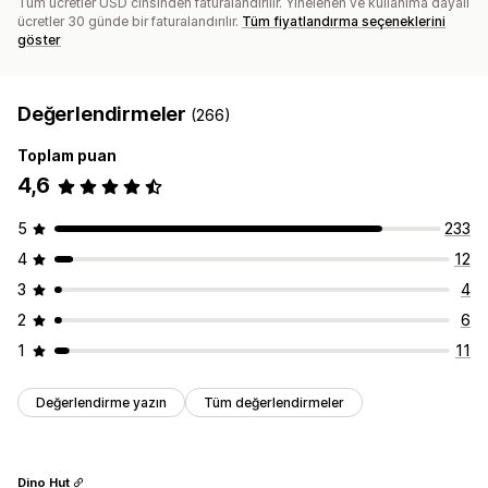
Tüm ücretler USD cinsinden faturalandırılır. Yinelenen ve kullanıma dayalı
ücretler 30 günde bir faturalandırılır.
Tüm fiyatlandırma seçeneklerini
göster
Değerlendirmeler
(266)
Toplam puan
4,6
5
233
4
12
3
4
2
6
1
11
Değerlendirme yazın
Tüm değerlendirmeler
Dino Hut