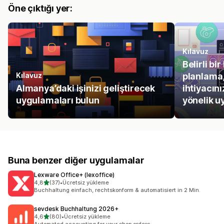
Öne çıktığı yer:
Kılavuz
Belirli bi
Kılavuz
planlama,
Almanya’daki işinizi geliştirecek
ihtiyacını
uygulamaları bulun
yönelik u
Buna benzer diğer uygulamalar
Lexware Office+ (lexoffice)
5 yıldız üzerinden
4,8
(37)
•
Ücretsiz yükleme
toplam 37 değerlendirme
Buchhaltung einfach, rechtskonform & automatisiert in 2 Min.
sevdesk Buchhaltung 2026+
5 yıldız üzerinden
4,6
(80)
•
Ücretsiz yükleme
toplam 80 değerlendirme