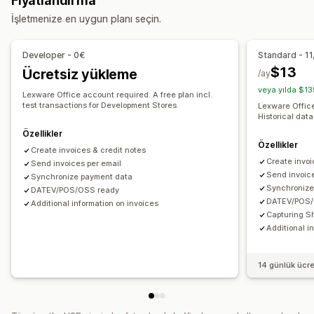
Fiyatlandırma
Taslak siparişler
Teslimat notları
Kargo etiketleri
Faturalandırma
Alacak hesapları
Vergi indirimleri
İşletmenize en uygun planı seçin.
Para iadeleri
Vergi muafiyetleri
Satın alma emirleri
Stok güncellemeleri
Özelleştirme
Çoklu mağaza
Çoklu para birimi
Developer - 0€
Standard - 11
Renk ve yazı tipi
Marka öğeleri
Alanlar
Fatura numarası
$13
Ücretsiz yükleme
/ay
Otomatik veri senkronizasyonu
Gönderen e-postası
Vergi hesaplama
Şablonlar
Logolar
veya yılda $13
Günlük satış özeti
Sipariş bilgileri
İşlemler
Ödemeler
Lexware Office account required. A free plan incl.
Çoklu para birimi
Çoklu dil
test transactions for Development Stores.
Lexware Office
Müşteriler
Satış vergisi haritalaması
Banka mutabakatı
Historical data
Dosya yönetimi
Hata çözümlemesi
Geçmiş veri aktarımı
Özellikler
Özellikler
Dosya adlandırma
E-posta otomasyonu
PDF oluşturma
Create invoices & credit notes
Create invoi
Yazdırıp dışa aktarma
Send invoices per email
Raporlar
Veri güvenliği
Send invoice
Synchronize payment data
Ardışık numaralandırma
Synchronize
DATEV/POS/OSS ready
DATEV/POS/
Additional information on invoices
Capturing S
Additional i
14 günlük ücr