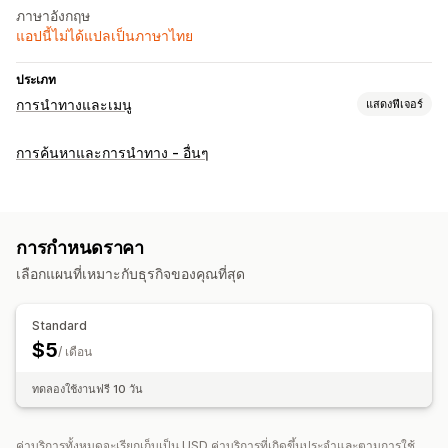
ภาษาอังกฤษ
แอปนี้ไม่ได้แปลเป็นภาษาไทย
ประเภท
การนำทางและเมนู
แสดงฟีเจอร์
สไตล์เมนู
การค้นหาและการนำทาง - อื่นๆ
เมนูมือถือ
ปุ่มลอย
แถบด้านข้าง
การเรียกดู
แถบนำทางแบบยึดติด
การกำหนดราคา
เลือกแผนที่เหมาะกับธุรกิจของคุณที่สุด
การปรับแต่ง
สีและแบบอักษร
ภาพเคลื่อนไหว
เครื่องหมายและป้ายกำกับ
HTML
Standard
การเปลี่ยนรูปแบบตามการแสดงผลบนมือถือ
$5
/ เดือน
ทดลองใช้งานฟรี 10 วัน
ค่าบริการทั้งหมดจะเรียกเก็บเป็น USD ค่าบริการที่เกิดขึ้นประจำและตามการใช้