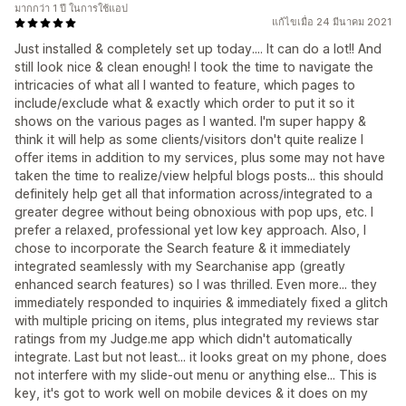
มากกว่า 1 ปี ในการใช้แอป
แก้ไขเมื่อ 24 มีนาคม 2021
Just installed & completely set up today.... It can do a lot!! And
still look nice & clean enough! I took the time to navigate the
intricacies of what all I wanted to feature, which pages to
include/exclude what & exactly which order to put it so it
shows on the various pages as I wanted. I'm super happy &
think it will help as some clients/visitors don't quite realize I
offer items in addition to my services, plus some may not have
taken the time to realize/view helpful blogs posts... this should
definitely help get all that information across/integrated to a
greater degree without being obnoxious with pop ups, etc. I
prefer a relaxed, professional yet low key approach. Also, I
chose to incorporate the Search feature & it immediately
integrated seamlessly with my Searchanise app (greatly
enhanced search features) so I was thrilled. Even more... they
immediately responded to inquiries & immediately fixed a glitch
with multiple pricing on items, plus integrated my reviews star
ratings from my Judge.me app which didn't automatically
integrate. Last but not least... it looks great on my phone, does
not interfere with my slide-out menu or anything else... This is
key, it's got to work well on mobile devices & it does on my