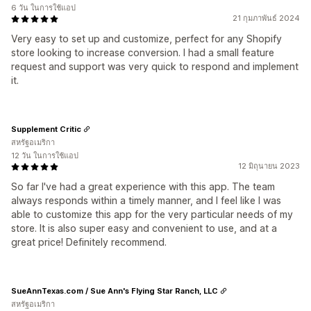
6 วัน ในการใช้แอป
21 กุมภาพันธ์ 2024
Very easy to set up and customize, perfect for any Shopify
store looking to increase conversion. I had a small feature
request and support was very quick to respond and implement
it.
Supplement Critic
สหรัฐอเมริกา
12 วัน ในการใช้แอป
12 มิถุนายน 2023
So far I've had a great experience with this app. The team
always responds within a timely manner, and I feel like I was
able to customize this app for the very particular needs of my
store. It is also super easy and convenient to use, and at a
great price! Definitely recommend.
SueAnnTexas.com / Sue Ann's Flying Star Ranch, LLC
สหรัฐอเมริกา