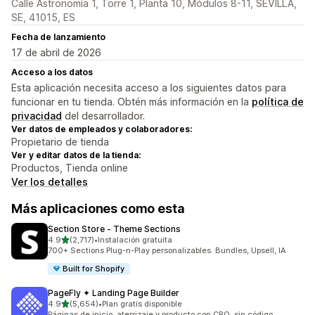
Calle Astronomía 1, Torre 1, Planta 10, Módulos 8-11, SEVILLA,
SE, 41015, ES
Fecha de lanzamiento
17 de abril de 2026
Acceso a los datos
Esta aplicación necesita acceso a los siguientes datos para
funcionar en tu tienda. Obtén más información en la
política de
privacidad
del desarrollador.
Ver datos de empleados y colaboradores:
Propietario de tienda
Ver y editar datos de la tienda:
Productos, Tienda online
Ver los detalles
Más aplicaciones como esta
Section Store ‑ Theme Sections
de 5 estrellas
4.9
(2,717)
•
Instalación gratuita
2717 reseñas en total
700+ Sections Plug-n-Play personalizables. Bundles, Upsell, IA
Built for Shopify
PageFly ✦ Landing Page Builder
de 5 estrellas
4.9
(5,654)
•
Plan gratis disponible
5654 reseñas en total
Páginas de inicio, aterrizaje y producto con CRO, sin código