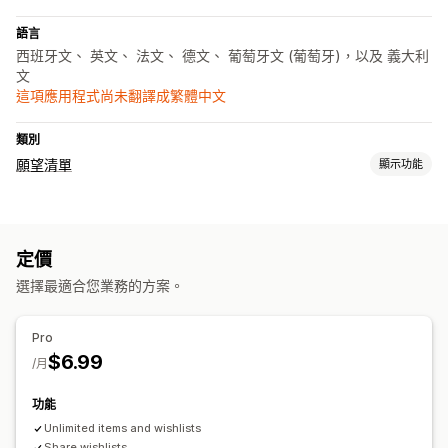
語言
西班牙文、 英文、 法文、 德文、 葡萄牙文 (葡萄牙)，以及 義大利
文
這項應用程式尚未翻譯成繁體中文
類別
願望清單
顯示功能
清單類型
公開願望清單
收藏
儲存以便日後購買
賓客願望清單
定價
清單管理
選擇最適合您業務的方案。
社群分享
分享連結
控制面板
多清單
加入購物車
自訂
Pro
$6.99
自訂版面配置
自訂圖示
多國語言
/月
功能
Unlimited items and wishlists
Share wishlists