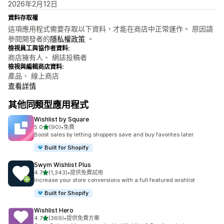
2026年2月12日
資料存取權
這項應用程式需要存取以下資料，才能在商店中正常運作。 原因請
參閱開發者的
隱私權政策
。
檢視員工與協作者資料:
商店擁有人、 網誌投稿者
檢視與編輯商店資料:
產品、 線上商店
查看詳情
其他同類型應用程式
Wishlist by Square
滿分 5 顆星
5.0
(90)
•
免費
共有 90 則評價
Boost sales by letting shoppers save and buy favorites later
Built for Shopify
Swym Wishlist Plus
滿分 5 顆星
4.7
(1,343)
•
提供免費試用
共有 1343 則評價
Increase your store conversions with a full featured wishlist
Built for Shopify
Wishlist Hero
滿分 5 顆星
4.7
(369)
•
提供免費方案
共有 369 則評價