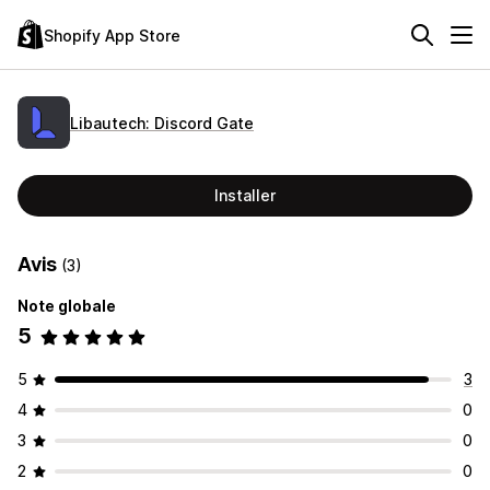
Shopify App Store
Libautech: Discord Gate
Installer
Avis
(3)
Note globale
5
5
3
4
0
3
0
2
0