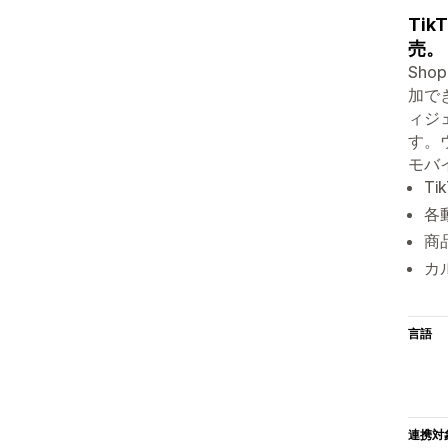
Ti
売。
Sho
加で
ィジ
す。
モバ
T
各
商
カ
言語
連携対