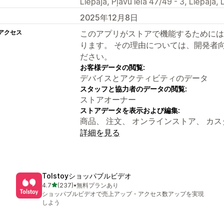
Liepāja, Pļavu iela 47/49 - 3, Liepaja,
2025年12月8日
アクセス
このアプリがストアで機能するためには
ります。 その理由については、開発者
ださい。
お客様データの閲覧:
デバイスとアクティビティのデータ
スタッフと協力者のデータの閲覧:
ストアオーナー
ストアデータを表示および編集:
商品、 注文、 オンラインストア、 カスタムデ
詳細を見る
Tolstoyショッパブルビデオ
5つ星中
4.7
(237)
•
無料プランあり
合計レビュー数：237件
ショッパブルビデオで売上アップ・アクセス数アップを実現
しよう