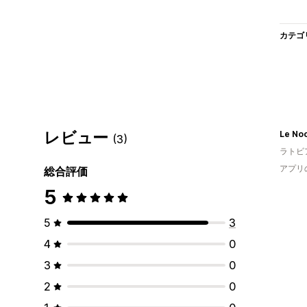
カテゴ
レビュー
Le No
(3)
ラトビ
アプリ
総合評価
5
5
3
4
0
3
0
2
0