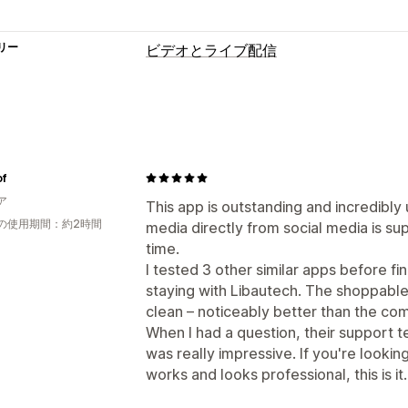
リー
ビデオとライブ配信
動画管理
購入可能な動画
自動再生
カートに追
カスタマイズ
of
動画のインポート
動画プレイヤー
カス
ア
埋め込み式動画
ポップアップ
カルー
This app is outstanding and incredibly u
の使用期間：約2時間
media directly from social media is s
time.
I tested 3 other similar apps before fin
staying with Libautech. The shoppable
clean – noticeably better than the comp
When I had a question, their support
was really impressive. If you're lookin
works and looks professional, this is 