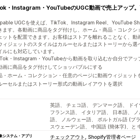
kTok・Instagram・YouTubeのUGC動画で売上
ppable UGCを使えば、TikTok、Instagram Reel、You
きます。各動画に商品をタグ付けし、ホーム・商品・コレクシ
ェットを配置できます。お客様はストアを離れることなく、動
ウィジェットのスタイルはカルーセルまたはストーリーから選
イルにも対応しています。
ikTok・Instagram・YouTubeから動画を取り込むか自分でア
動画に商品をタグ付けしてショッパブルにする
品・ホーム・コレクション・任意のページに動画ウィジェット
ルーセルまたはストーリー形式の動画レイアウトを選択
英語、 チェコ語、 デンマーク語、 ド
フランス語、 イタリア語、 日本語、 ノ
語、 ノルウェー語、 ポルトガル語 (ブラ
スウェーデン語、 中国語 (簡体字)、と 中
象システム・アプリ
チェックアウト
Shopify管理者ページ