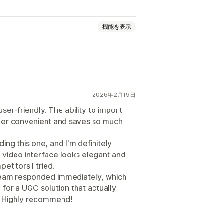
機能を表示
加
インタラクティブ動画
UGC
2026年2月19日
タムURL
動画ウィジェット
セル
モバイル対応
ser-friendly. The ability to import
uper convenient and saves so much
ding this one, and I'm definitely
 video interface looks elegant and
etitors I tried.
 team responded immediately, which
g for a UGC solution that actually
it. Highly recommend!