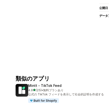
公開日
データ
類似のアプリ
Mintt ‑ TikTok Feed
5つ星中
4.9
(25)
•
無料プランあり
合計レビュー数：25件
公式の TikTok フィードを表示して社会的証明を作成する
Built for Shopify