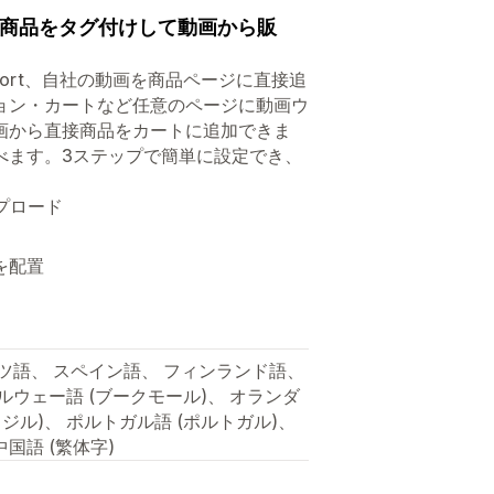
アップ。商品をタグ付けして動画から販
Tube Short、自社の動画を商品ページに直接追
ョン・カートなど任意のページに動画ウ
画から直接商品をカートに追加できま
べます。3ステップで簡単に設定でき、
ップロード
を配置
イツ語、 スペイン語、 フィンランド語、
ルウェー語 (ブークモール)、 オランダ
ジル)、 ポルトガル語 (ポルトガル)、
国語 (繁体字)