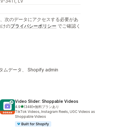
 LV-3411, LV
、次のデータにアクセスする必要があ
向けの
プライバシーポリシー
でご確認く
ータ、 Shopify admin
Video Slider: Shoppable Videos
5つ星中
4.9
(348)
•
無料プランあり
合計レビュー数：348件
TikTok Videos, Instagram Reels, UGC Videos as
Shoppable Videos
Built for Shopify