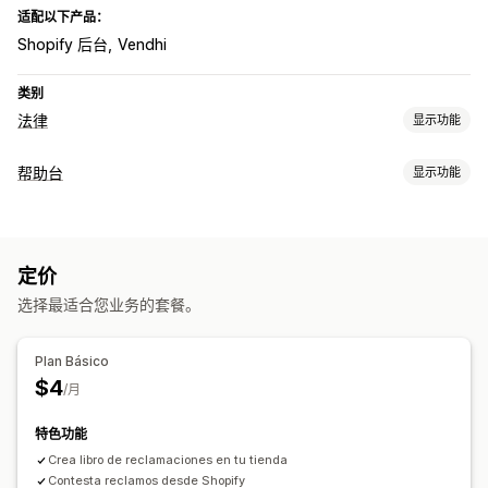
适配以下产品：
Shopify 后台
Vendhi
类别
法律
显示功能
合规
帮助台
显示功能
税务合规性
政策管理
渠道
电子邮件
联系表
定价
工作流程自动化
选择最适合您业务的套餐。
客户通知
Plan Básico
$4
/月
特色功能
Crea libro de reclamaciones en tu tienda
Contesta reclamos desde Shopify