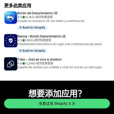
更多此类应用
Botón de Desistimiento UE
星（满分 5 星）
4.9
(2,182)
•
提供免费套餐
总共 2182 条评论
Cumple la normativa UE con botón y confirmación
Built for Shopify
Revoq – Botón Desistimiento UE
星（满分 5 星）
4.9
(485)
•
提供免费套餐
总共 485 条评论
Desistimiento electrónico sin login con confirmación por email
Built for Shopify
Tidio ‑ chat en vivo e chatbot
星（满分 5 星）
4.8
(1,248)
•
提供免费套餐
总共 1248 条评论
Soporte de ventas con chatbot y chat en vivo en un solo lugar
想要添加应用？
免费试用 Shopify 3 天