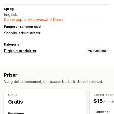
Sprog
Engelsk
Denne app er ikke oversat til Dansk
Fungerer sammen med
Shopify-administrator
Kategorier
Digitale produkter
Vis funktioner
Produkttyper
Spil
Software
Priser
Downloadadministration
Vælg det abonnement, der passer bedst til din virksomhed.
Maillevering
Filsikkerhed
Gratis
Starter-abo
$15
Gratis
Adgangskode
Licensnøgle
om må
Funktioner
Funktioner