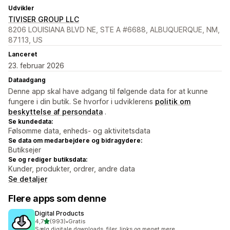
Udvikler
TIVISER GROUP LLC
8206 LOUISIANA BLVD NE, STE A #6688, ALBUQUERQUE, NM,
87113, US
Lanceret
23. februar 2026
Dataadgang
Denne app skal have adgang til følgende data for at kunne
fungere i din butik. Se hvorfor i udviklerens
politik om
beskyttelse af persondata
.
Se kundedata:
Følsomme data, enheds- og aktivitetsdata
Se data om medarbejdere og bidragydere:
Butiksejer
Se og rediger butiksdata:
Kunder, produkter, ordrer, andre data
Se detaljer
Flere apps som denne
Digital Products
ud af 5 stjerner
4,7
(993)
•
Gratis
993 anmeldelser i alt
Sælg digitale downloads, filer, links og meget mere.