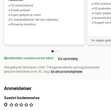
300 ordrer
10 ordrer/måned
50 produkte
Enkelt produkt
Ingen gebyre
Ingen gebyrer pr. ordre
Automatisk k
E-mailskabeloner, der kan tilpasses
Support via 
Personlig branding
14-dages grat
Indeholder maskinoversat tekst
Vis oprindelig
Alle gebyrer faktureres i USD. Tilbagevendende og brugsbaserede
gebyrer faktureres hver 30. dag.
Se alle prismuligheder
Anmeldelser
Samlet bedømmelse
0