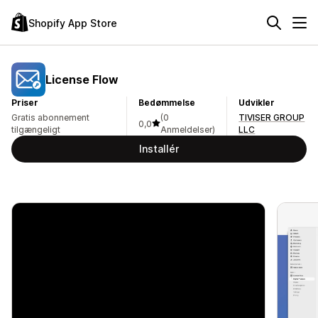
Shopify App Store
License Flow
Priser
Bedømmelse
Udvikler
Gratis abonnement
(0
TIVISER GROUP
0,0
tilgængeligt
Anmeldelser)
LLC
Installér