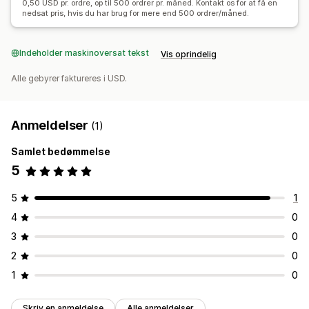
0,50 USD pr. ordre, op til 500 ordrer pr. måned. Kontakt os for at få en
nedsat pris, hvis du har brug for mere end 500 ordrer/måned.
Indeholder maskinoversat tekst
Vis oprindelig
Alle gebyrer faktureres i USD.
Anmeldelser
(1)
Samlet bedømmelse
5
5
1
4
0
3
0
2
0
1
0
Skriv en anmeldelse
Alle anmeldelser