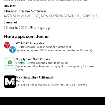
Udvikler
Chromatic Wave Software
4278 SUN VILLAGE CT, NEW SMYRNA BEACH, FL, 32169, US
Lanceret
26. marts 2020 ·
Ændringslog
Flere apps som denne
WSA DPD Integration
ud af 5 stjerner
4,9
(102)
•
Gratis abonnement tilgængeligt
102 anmeldelser i alt
Opretter og sporer DPD-forsendelser (understøtter 20 lande)
SupplySync Split Orders
ud af 5 stjerner
5,0
(3)
•
Gratis abonnement tilgængeligt
3 anmeldelser i alt
Opdel ordrer efter leverandør, og synkroniser sporing fra deres
portal
Misk Smart Bulk Fulfillment
Gratis
Gør klargøring og sporing af ordrer hurtigere og nemmere