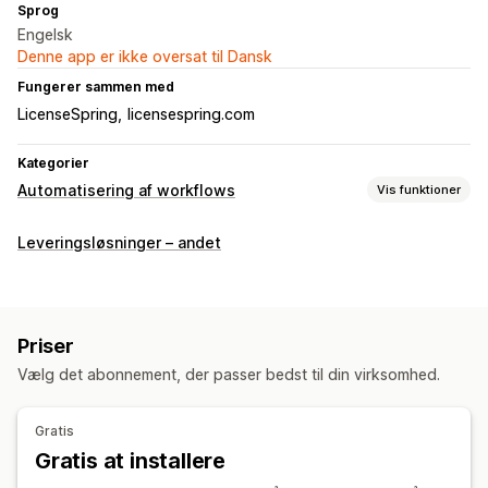
Sprog
Engelsk
Denne app er ikke oversat til Dansk
Fungerer sammen med
LicenseSpring
licensespring.com
Kategorier
Automatisering af workflows
Vis funktioner
Automatiseringsopgaver
Leveringsløsninger – andet
Klargøring af ordrer
Behandling af ordrer
Tilpasning
API’er
Automatisk synkronisering af data
Priser
Tilpassede arbejdsprocesser
Vælg det abonnement, der passer bedst til din virksomhed.
Gratis
Gratis at installere