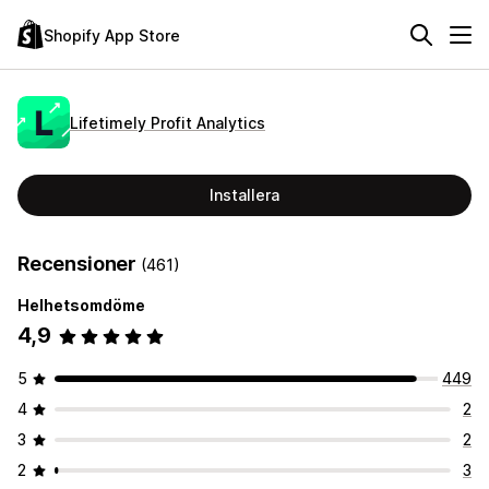
Shopify App Store
Lifetimely Profit Analytics
Installera
Recensioner
(461)
Helhetsomdöme
4,9
5
449
4
2
3
2
2
3