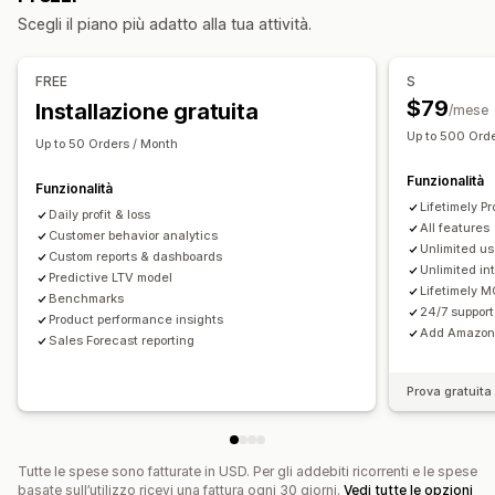
Scegli il piano più adatto alla tua attività.
Valore totale dei clienti (LTV)
Analisi della fedeltà dei clienti
Analisi delle coorti
FREE
S
Marketing e vendite
$79
Installazione gratuita
/mese
Dati basati sull’IA
Attribuzione del marketing
Up to 500 Ord
Up to 50 Orders / Month
Analisi del check-out
ROAS
Dati sui profitti
Funzionalità
Monitoraggio degli acquisti
Analisi del funnel
Funzionalità
Lifetimely Pr
Monitoraggio UTM
Monitoraggio dei pixel
Daily profit & loss
All features
Customer behavior analytics
Unlimited us
Elementi grafici e report
Custom reports & dashboards
Unlimited in
Predictive LTV model
Dashboard di analisi
Dashboard personalizzate
Lifetimely 
Benchmarks
Report multistore
Benchmarking
Report personalizzati
24/7 support
Product performance insights
Add Amazon 
Esportazione di dati
Analisi storica dei dati
Previsioni
Sales Forecast reporting
Pianificazione dei report
Conformità al GDPR
Prova gratuita 
Tutte le spese sono fatturate in USD. Per gli addebiti ricorrenti e le spese
basate sull’utilizzo ricevi una fattura ogni 30 giorni.
Vedi tutte le opzioni