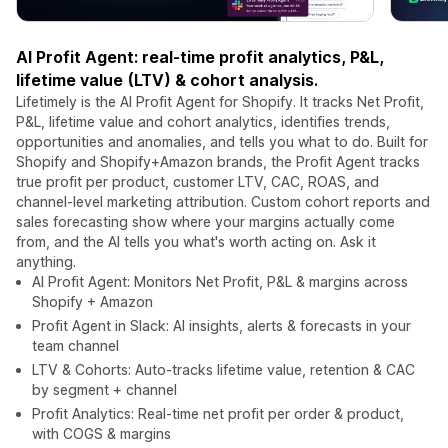
AI Profit Agent: real-time profit analytics, P&L,
lifetime value (LTV) & cohort analysis.
Lifetimely is the AI Profit Agent for Shopify. It tracks Net Profit,
P&L, lifetime value and cohort analytics, identifies trends,
opportunities and anomalies, and tells you what to do. Built for
Shopify and Shopify+Amazon brands, the Profit Agent tracks
true profit per product, customer LTV, CAC, ROAS, and
channel-level marketing attribution. Custom cohort reports and
sales forecasting show where your margins actually come
from, and the AI tells you what's worth acting on. Ask it
anything.
AI Profit Agent: Monitors Net Profit, P&L & margins across
Shopify + Amazon
Profit Agent in Slack: AI insights, alerts & forecasts in your
team channel
LTV & Cohorts: Auto-tracks lifetime value, retention & CAC
by segment + channel
Profit Analytics: Real-time net profit per order & product,
with COGS & margins