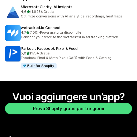
Microsoft Clarity: AI Insights
stelle su 5
4,6
(1.825)
•
Gratis
1825 recensioni totali
Optimize conversions with AI analytics, recordings, heatmaps
wetracked.io Connect
stelle su 5
4,7
(100)
•
Prova gratuita disponibile
100 recensioni totali
Connect your store to the wetracked.io ad tracking platform
Parkour: Facebook Pixel & Feed
stelle su 5
5,0
(175)
•
Gratis
175 recensioni totali
Facebook Pixel & Meta Pixel (CAPI) with Feed & Catalog
Built for Shopify
Vuoi aggiungere un’app?
Prova Shopify gratis per tre giorni