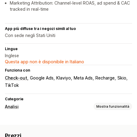
Marketing Attribution: Channel-level ROAS, ad spend & CAC
tracked in real-time
App più diffuse tra i negozi simili al tuo
Con sede negli Stati Uniti
Lingue
Inglese
Questa app non è disponibile in Italiano
Funziona con
Check-out
Google Ads
Klaviyo
Meta Ads
Recharge
Skio
TikTok
Categorie
Analisi
Mostra funzionalità
Comportamento dei clienti
Monitoraggio in tempo reale
Monitoraggio delle attività
Prezzi
Filtri per le riproduzioni
Segmentazione