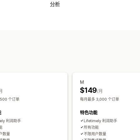
分析
客户行为
实时跟踪
活动跟踪
重播筛选
细分
生命
群组分析
营销和销售
AI 洞察
营销归因
结账分析
ROAS
利
像素跟踪
视觉和报告
M
分析控制面板
自定义控制面板
多商店
$149
月
/月
历史分析
预测
报告安排
GDPR 合规
500 个订单
每月最多 3,000 个订单
能
特色功能
imely 利润助手
Lifetimely 利润助手
能
所有功能
户数量
不限用户数量