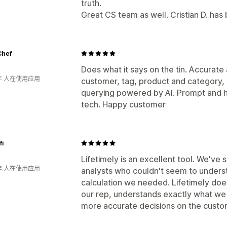
truth.
Great CS team as well. Cristian D. has
Chef
Does what it says on the tin. Accurate 
年 人在使用应用
customer, tag, product and category,
querying powered by AI. Prompt and h
tech. Happy customer
fi
Lifetimely is an excellent tool. We'v
年 人在使用应用
analysts who couldn't seem to understa
calculation we needed. Lifetimely does
our rep, understands exactly what we 
more accurate decisions on the custom