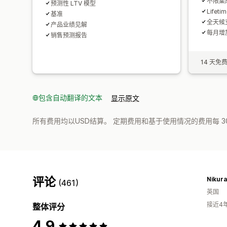
不限集
预测性 LTV 模型
Lifeti
基准
全天候
产品业绩见解
每月增加
销售预测报告
14 天免
包含自动翻译的文本
显示原文
所有费用均以USD结算。 定期费用和基于使用情况的费用每 3
评论
Nikura
(461)
英国
接近4
整体评分
4.9