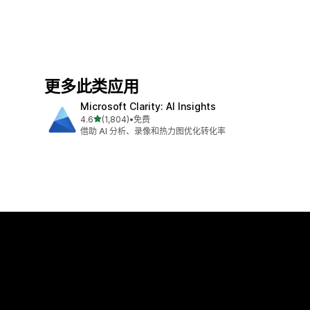
更多此类应用
Microsoft Clarity: AI Insights
星（满分 5 星）
4.6
(1,804)
•
免费
总共 1804 条评论
借助 AI 分析、录像和热力图优化转化率