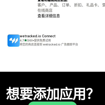
客户、 产品、 订单、 折扣、 礼品卡、 营销、
在线商店
查看详细信息
wetracked.io Connect
星（满分 5 星）
4.7
(99)
•
提供免费试用
总共 99 条评论
将您的商店连接到 wetracked.io 广告跟踪平台
想要添加应用？