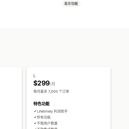
显示功能
周期价值 (LTV)
忠诚度分析
润洞察
购买跟踪
漏斗分析
UTM 跟踪
L
报告
基准化
自定义报告
数据导出
$299
/月
每月最多 7,000 个订单
特色功能
Lifetimely 利润助手
所有功能
不限用户数量