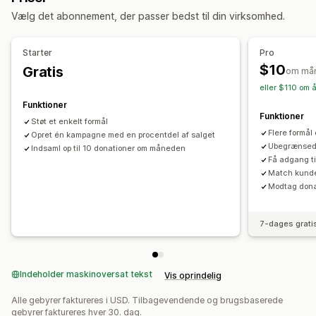
Vælg det abonnement, der passer bedst til din virksomhed.
Donationsstyring
Donationsbeløb
Oprundet beløb
Donationsmål
Starter
Pro
Kontrolpaneler
$10
Gratis
om må
eller $110 om å
Tilpasning
Funktioner
Badges
Dontationswidget
Kampagner
Mailnotifikationer
Funktioner
Støt et enkelt formål
Flere formå
Opret én kampagne med en procentdel af salget
Ubegrænsed
Indsaml op til 10 donationer om måneden
Få adgang ti
Match kunde
Modtag dona
7-dages grati
Indeholder maskinoversat tekst
Vis oprindelig
Alle gebyrer faktureres i USD. Tilbagevendende og brugsbaserede
gebyrer faktureres hver 30. dag.