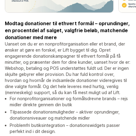
Modtag donationer til ethvert formål – oprundinger,
en procentdel af salget, valgfrie beløb, matchende
donationer med mere
Uanset om du er en nonprofitorganisation eller et brand, der
ønsker at gøre en forskel, er Lift bygget til dig. Opret
engagerende donationskampagner til ethvert formål på få
minutter, og præsenter dem for dine kunder, uanset hvor de er:
Webshop, betaling og POS understøttes fuldt ud. Der er ingen
skjulte gebyrer eller provision. Du har fuld kontrol over,
hvordan og hvornår de indsamlede donationer videregives til
dine valgte formål. Og det hele leveres med hurtig, venlig
(menneskelig) support, så du kan få mest muligt ud af Lift.
For nonprofitorganisationer og formålsdrevne brands – rejs
midler direkte gennem din butik
Tilpassede donationsmuligheder – aktiver oprundinger,
donationsniveauer og matchende midler
Problemfri butiksintegration – donationswidgets passer
perfekt ind i dit design.