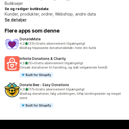
Butiksejer
Se og rediger butiksdata:
Kunder, produkter, ordrer, Webshop, andre data
Se detaljer
Flere apps som denne
DonateMate
ud af 5 stjerner
4,2
(33)
•
Gratis abonnement tilgængeligt
33 anmeldelser i alt
Modtag tilpassede donationsbeløb i hele din butik
Infinite Donations & Charity
ud af 5 stjerner
4,5
(5)
•
Gratis abonnement tilgængeligt
5 anmeldelser i alt
Omsæt donationer til handling, og støt velgørende formål
Built for Shopify
Donate Bee ‑ Easy Donations
ud af 5 stjerner
4,9
(17)
•
Gratis abonnement tilgængeligt
17 anmeldelser i alt
Modtag donationer, følg udviklingen, tilføj landingssider og meget
mere
Built for Shopify