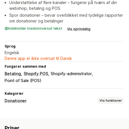
Understøttelse af flere kanaler – fungerer på tværs af din
webshop, betaling og POS.
Spor donationer – bevar overblikket med tydelige rapporter
om donationer og betalinger
Indeholder maskinoversat tekst
Vis oprindelig
Sprog
Engelsk
Denne app er ikke oversat til Dansk
Fungerer sammen med
Betaling
Shopify POS
Shopify-administrator
Point of Sale (POS)
Kategorier
Donationer
Vis funktioner
Velgørenhedstype
Nonprofit
Fundraiser
Socialt aftryk
Miljø
Priser
Tilpasset velgørenhed