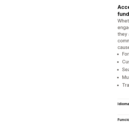
Acce
fund
Wheth
engag
they 
commi
cause
For
Cus
Sea
Mul
Tra
Idiom
Funci