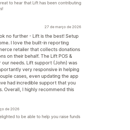
eat to hear that Lift has been contributing
s!
27 de março de 2026
ok no further - Lift is the best! Setup
ome. I love the built-in reporting
erce retailer that collects donations
ns on their behalf. The Lift POS &
 our needs. Lift support (John) was
mportantly very responsive in helping
couple cases, even updating the app
ave had incredible support that you
. Overall, I highly recommend this
rço de 2026
lighted to be able to help you raise funds