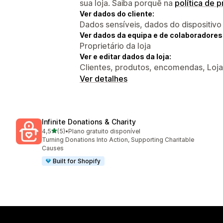
sua loja. Saiba porquê na
política de 
Ver dados do cliente:
Dados sensíveis, dados do dispositivo
Ver dados da equipa e de colaboradores
Proprietário da loja
Ver e editar dados da loja:
Clientes, produtos, encomendas, Loja
Ver detalhes
Infinite Donations & Charity
de 5 estrelas
4,5
(5)
•
Plano gratuito disponível
5 total de avaliações
Turning Donations Into Action, Supporting Charitable
Causes
Built for Shopify