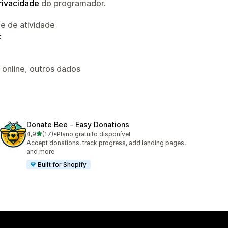
privacidade
do programador.
 e de atividade
:
 online, outros dados
Donate Bee ‑ Easy Donations
de 5 estrelas
4,9
(17)
•
Plano gratuito disponível
17 total de avaliações
Accept donations, track progress, add landing pages,
and more
Built for Shopify