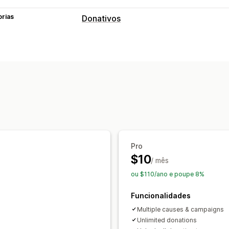
orias
Donativos
Tipo de caridade
Sem fins lucrativos
Angariação de fu
Caridade personalizada
Gestão de donativos
Montante do donativo
Montante de 
Objetivos de donativos
Dashboards
Personalização
Pro
Selos
Widget de donativo
Campanh
$10
/ mês
ou $110/ano e poupe 8%
Funcionalidades
Multiple causes & campaigns
Unlimited donations