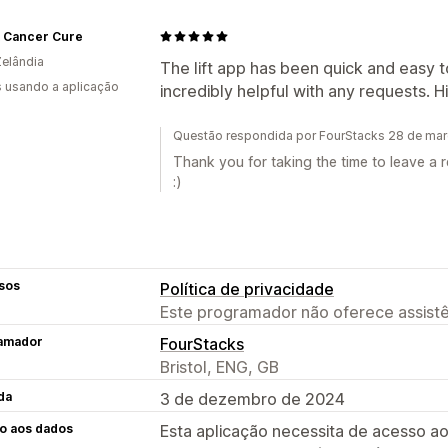
t Cancer Cure
elândia
The lift app has been quick and easy t
s usando a aplicação
incredibly helpful with any requests.
Questão respondida por FourStacks 28 de ma
Thank you for taking the time to leave a 
:)
sos
Política de privacidade
Este programador não oferece assistê
amador
FourStacks
Bristol, ENG, GB
da
3 de dezembro de 2024
o aos dados
Esta aplicação necessita de acesso ao