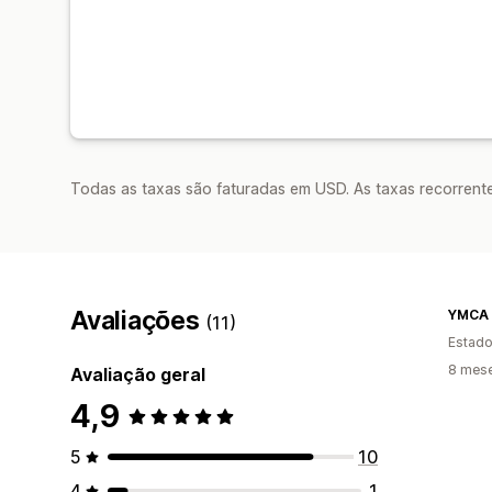
Todas as taxas são faturadas em USD. As taxas recorrente
Avaliações
YMCA a
(11)
Estado
8 mese
Avaliação geral
4,9
5
10
4
1