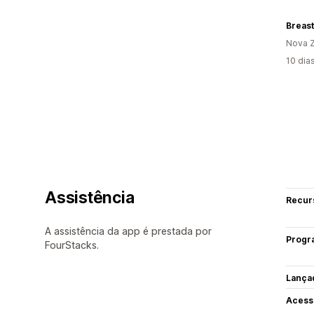
Breas
Nova Z
10 dia
Assistência
Recur
A assistência da app é prestada por
Progr
FourStacks.
Lança
Acess