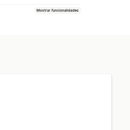
Mostrar funcionalidades
ndos
Impacto social
Ambiental
arredondamento
as
Notificações por e-mail