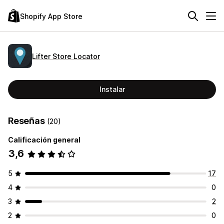
Shopify App Store
Lifter Store Locator
Instalar
Reseñas
(20)
Calificación general
3,6
5
17
4
0
3
2
2
0