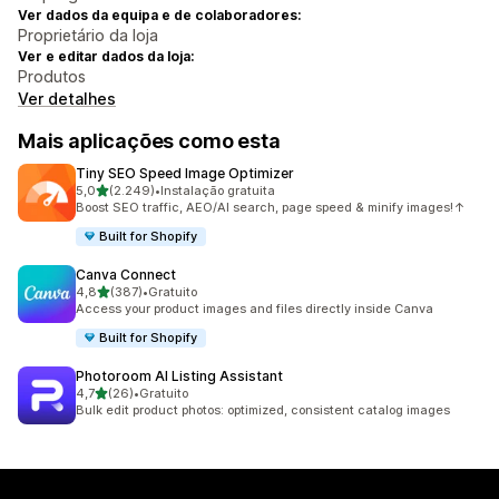
Ver dados da equipa e de colaboradores:
Proprietário da loja
Ver e editar dados da loja:
Produtos
Ver detalhes
Mais aplicações como esta
Tiny SEO Speed Image Optimizer
de 5 estrelas
5,0
(2.249)
•
Instalação gratuita
2249 total de avaliações
Boost SEO traffic, AEO/AI search, page speed & minify images!↑
Built for Shopify
Canva Connect
de 5 estrelas
4,8
(387)
•
Gratuito
387 total de avaliações
Access your product images and files directly inside Canva
Built for Shopify
Photoroom AI Listing Assistant
de 5 estrelas
4,7
(26)
•
Gratuito
26 total de avaliações
Bulk edit product photos: optimized, consistent catalog images