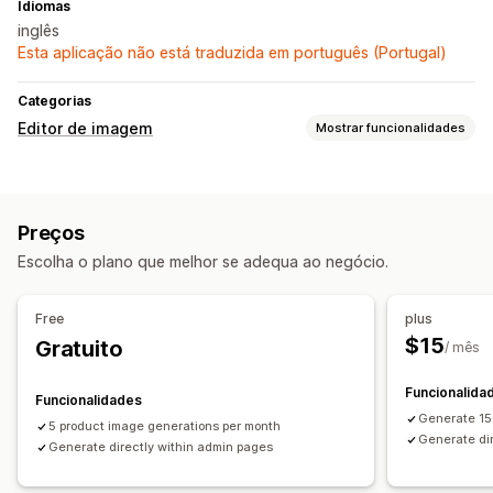
Idiomas
inglês
Esta aplicação não está traduzida em português (Portugal)
Categorias
Editor de imagem
Mostrar funcionalidades
Otimização de imagem
Otimização automática
Geração por IA
Preços
Fundos personalizados
Escolha o plano que melhor se adequa ao negócio.
Edição em lote
Carregamento de ficheiros
Free
plus
$15
Gratuito
/ mês
Funcionalida
Funcionalidades
Generate 15
5 product image generations per month
Generate di
Generate directly within admin pages