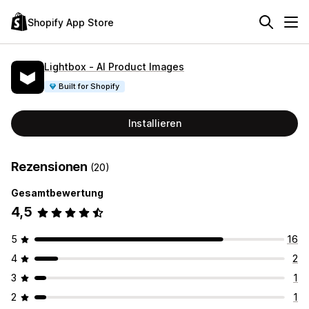
Shopify App Store
Lightbox ‑ AI Product Images
Built for Shopify
Installieren
Rezensionen
(20)
Gesamtbewertung
4,5
5
16
4
2
3
1
2
1