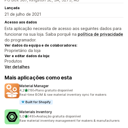
Lançada
21 de julho de 2021
Acesso aos dados
Esta aplicação necessita de acesso aos seguintes dados para
funcionar na sua loja. Saiba porquê na
política de privacidade
do programador.
Ver dados da equipa e de colaboradores:
Proprietário da loja
Ver e editar dados da loja:
Produtos
Ver detalhes
Mais aplicações como esta
Material Manager
de 5 estrelas
4,2
(19)
•
Plano gratuito disponível
19 total de avaliações
Real-time BOM & raw material inventory sync for makers
Built for Shopify
Materials Inventory
de 5 estrelas
5,0
(49)
•
Avaliação gratuita disponível
49 total de avaliações
Raw material inventory management for makers & manufacturers