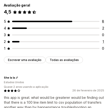
Avaliação geral
4,5
5
8
4
2
3
0
2
1
1
0
Escrever uma avaliação
Todas as avaliações
She la la
Estados Unidos
Quase 2 anos usando a aplicação
26 de fevereiro de 2025
this app is great. what would be greaterer would be finding out
that there is a 100 line item limit to csv population of transfers
another way than by happenstance troubleshooting an