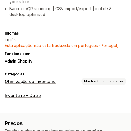
your store
Barcode/QR scanning | CSV import/export | mobile &
desktop optimised
Idiomas
inglês
Esta aplicação não está traduzida em português (Portugal)
Funciona com
Admin Shopify
Categorias
Otimização de inventário
Mostrar funcionalidades
Gestão de inventário
Inventário - Outro
Códigos de barras
Vários locais
SKUs
Reabastecimento de stock
Transferência de stock
Leitores
Planeamento de inventário
Preços
Escolha o plano que melhor se adequa ao negócio.