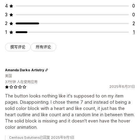
4
0
3
0
2
2
1
1
撰写评论
所有评论
Amanda Darko Artistry
美国
37分钟 人在使用应用
2025年8月31日
The button looks nothing like it's supposed to on my item
pages. Disappointing. I chose theme 7 and instead of being a
solid color block with a heart and like count, it just has the
heart outline and like count and a random line in between them.
The solid block is missing and it doesn't even have the hover
color animation.
Centous Solutions已回复 2025年9月1日