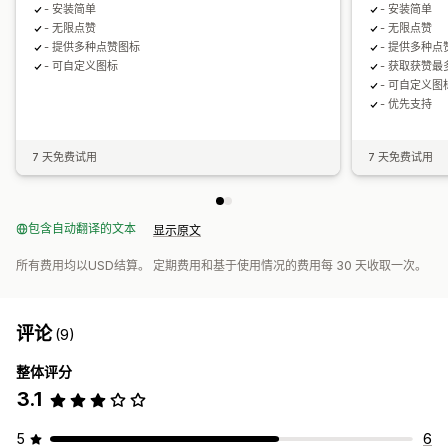
- 安装简单
- 安装简单
- 无限点赞
- 无限点赞
- 提供多种点赞图标
- 提供多种点
- 可自定义图标
- 获取获赞
- 可自定义图
- 优先支持
7 天免费试用
7 天免费试用
包含自动翻译的文本
显示原文
所有费用均以USD结算。 定期费用和基于使用情况的费用每 30 天收取一次。
评论
(9)
整体评分
3.1
5
6