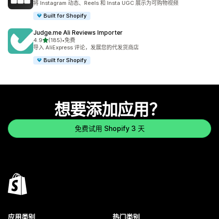
将 Instagram 动态、Reels 和 Insta UGC 展示为可购物视频
Built for Shopify
Judge.me Ali Reviews Importer
星（满分 5 星）
4.9
(185)
•
免费
总共 185 条评论
导入 AliExpress 评论，发展您的代发货商店
Built for Shopify
想要添加应用？
免费试用 Shopify 3 天
应用类别
热门类别