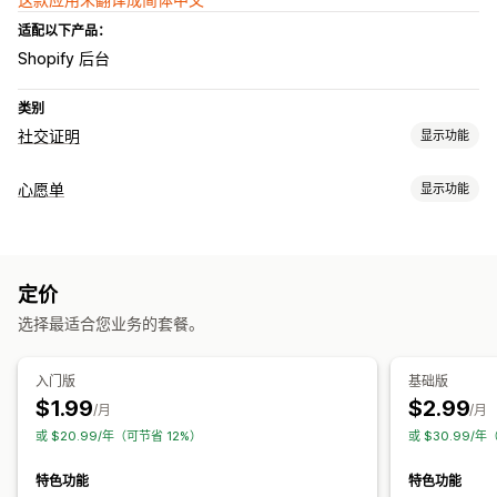
适配以下产品：
Shopify 后台
类别
社交证明
显示功能
内容类型
心愿单
显示功能
评论
列表类型
展示选项
公共心愿单
最爱
实时流量
产品浏览次数
评论数量
喜欢的产品
自定义布局
定价
列表管理
选择最适合您业务的套餐。
分析
控制面板
多个列表
转化分析
互动跟踪
转化跟踪
自定义
入门版
基础版
$1.99
$2.99
自定义品牌营销
自定义布局
自定义图标
/月
/月
或 $20.99/年（可节省 12%）
或 $30.99/年
特色功能
特色功能