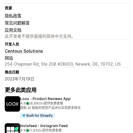
资源
隐私政策
常见问题解答
应用文档
此开发者不提供直接的简体中文支持。
开发人员
Centous Solutions
网站
254 Chapman Rd, Ste 208 #28003, Newark, DE, 19702, US
推出日期
2023年7月19日
更多此类应用
Loox ‑ Product Reviews App
星（满分 5 星）
4.9
(8,880)
•
提供免费套餐
总共 8880 条评论
借助 AI 赋能的视觉产品评价实现更多转化
Built for Shopify
Instafeed ‑ Instagram Feed
星（满分 5 星）
4.9
(1,933)
•
提供免费套餐
总共 1933 条评论