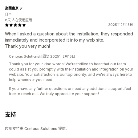
楽園東京
日本
8天 人在使用应用
2025年2月13日
When I asked a question about the installation, they responded
immediately and incorporated it into my web site.
Thank you very much!
Centous Solutions已回复 2025年2月15日
Thank you for your kind words! We're thrilled to hear that our team
could assist you promptly with the installation and integration on your
website. Your satisfaction is our top priority, and we're always here to
help whenever you need.
If you have any further questions or need any additional support, feel
free to reach out. We truly appreciate your support!
支持
应用支持由 Centous Solutions 提供。