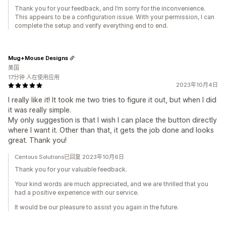
Thank you for your feedback, and I’m sorry for the inconvenience.
This appears to be a configuration issue. With your permission, I can
complete the setup and verify everything end to end.
Mug+Mouse Designs
美国
17分钟 人在使用应用
2023年10月4日
I really like it! It took me two tries to figure it out, but when I did
it was really simple.
My only suggestion is that I wish I can place the button directly
where I want it. Other than that, it gets the job done and looks
great. Thank you!
Centous Solutions已回复 2023年10月6日
Thank you for your valuable feedback.
Your kind words are much appreciated, and we are thrilled that you
had a positive experience with our service.
It would be our pleasure to assist you again in the future.