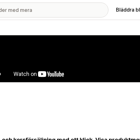
Bläddra b
ri med utvalda bilder
 och korsförsäljning med ett klick. Visa produktme