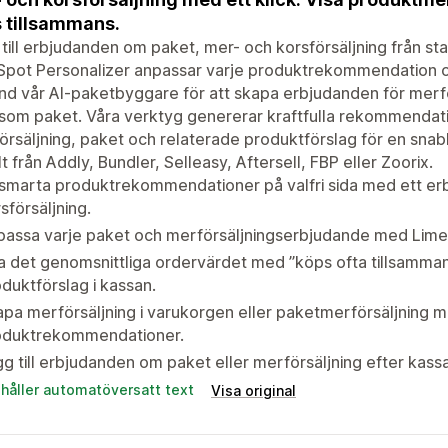
 tillsammans.
till erbjudanden om paket, mer- och korsförsäljning från sta
pot Personalizer anpassar varje produktrekommendation oc
d vår AI-paketbyggare för att skapa erbjudanden för merfö
 som paket. Våra verktyg genererar kraftfulla rekommendati
örsäljning, paket och relaterade produktförslag för en snab
t från Addly, Bundler, Selleasy, Aftersell, FBP eller Zoorix.
 smarta produktrekommendationer på valfri sida med ett e
sförsäljning.
passa varje paket och merförsäljningserbjudande med Lime
 det genomsnittliga ordervärdet med ”köps ofta tillsamma
duktförslag i kassan.
pa merförsäljning i varukorgen eller paketmerförsäljning 
oduktrekommendationer.
g till erbjudanden om paket eller merförsäljning efter kassa
ehåller automatöversatt text
Visa original