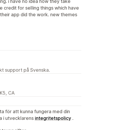
ing. i have no idea how they take
e credit for selling things which have
s their app did the work. new themes
ekt support på Svenska.
3K5, CA
ata för att kunna fungera med din
ta i utvecklarens
integritetspolicy
.