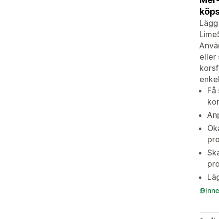
köps
Lägg 
LimeS
Använ
eller
korsf
enkel
Få
kor
An
Öka
pro
Ska
pr
Läg
Inn