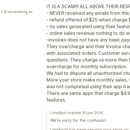
IT IS A SCAM!!! ALL ABOVE THEIR RESP
 3 år användning av
- NEVER received any emails from thi
- refund offered of $25 when charge
- no sales generated using their featu
- online sales revenue nothing to do w
-invoices does not have any basic p
They overcharge and their invoice c
with associated orders. Customer serv
questions. They charge us more then 
overcharge for monthly subscription.
We had to dispute all unauthorized ch
More your store make monthly sales, 
was not completed using their app tra
There are same apps that charge $4.9
features.
LimeSpot svarade 30 juni 2026
We’re sorry for the confusion.
LimeSpot has been serving your store on