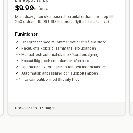
LimeSpot Turbo *
Differentierade rabatter
AI-rekomme
$9.99
/månad
Prenumerationsuppgradering
Månadsavgiften ökar baserat på antal ordrar (t.ex. upp till
Analysverktyg
250 ordrar = 19,99 USD, fler ordrar flyttar till nästa nivå)
A/B-testning
Klickfrekvenser
Konver
Funktioner
Rekommendation om prestanda
Förs
- Obegränsat med rekommendationer på alla sidor
Trattens prestanda
- Paket, ofta köpta tillsammans, erbjudanden
- Manuell och automatisk mer-/korsförsäljning
- Kassatillägg och erbjudanden efter köp
- Optimering av försäljningstratt och meddelanden
- Automatisk anpassning och support i appen
* Inte kompatibel med Shopify Plus
Prova gratis i 15 dagar