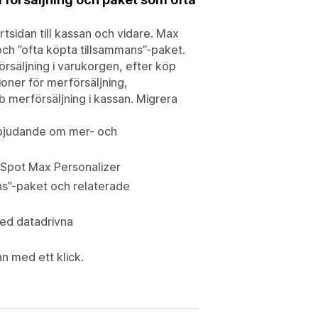
rtsidan till kassan och vidare. Max
h ”ofta köpta tillsammans”-paket.
rsäljning i varukorgen, efter köp
oner för merförsäljning,
b merförsäljning i kassan. Migrera
rbjudande om mer- och
Spot Max Personalizer
ns”-paket och relaterade
med datadrivna
n med ett klick.