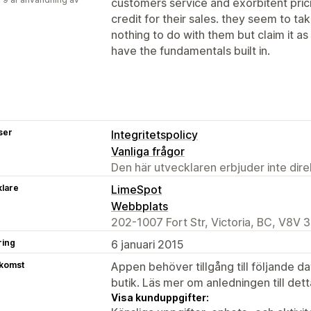
customers service and exorbitent pric
credit for their sales. they seem to tak
nothing to do with them but claim it a
have the fundamentals built in.
ser
Integritetspolicy
Vanliga frågor
Den här utvecklaren erbjuder inte dir
klare
LimeSpot
Webbplats
202-1007 Fort Str, Victoria, BC, V8V 
ring
6 januari 2015
tkomst
Appen behöver tillgång till följande d
butik. Läs mer om anledningen till det
Visa kunduppgifter: