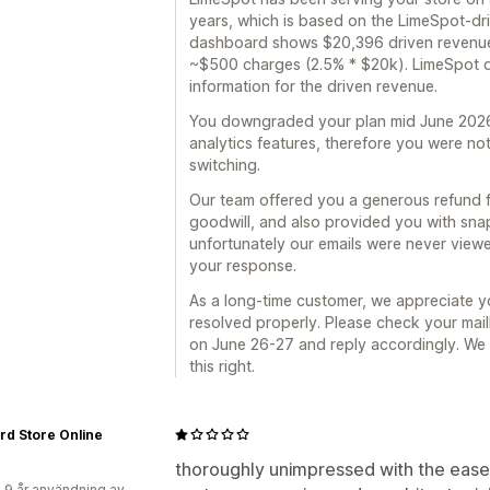
years, which is based on the LimeSpot-dr
dashboard shows $20,396 driven revenue
~$500 charges (2.5% * $20k). LimeSpot d
information for the driven revenue.
You downgraded your plan mid June 2026, 
analytics features, therefore you were no
switching.
Our team offered you a generous refund for
goodwill, and also provided you with snap
unfortunately our emails were never view
your response.
As a long-time customer, we appreciate yo
resolved properly. Please check your mail
on June 26-27 and reply accordingly. We
this right.
ird Store Online
thoroughly unimpressed with the ease 
 9 år användning av