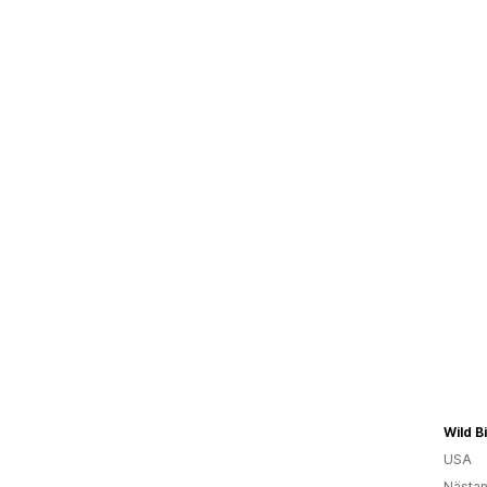
Wild B
USA
Nästan