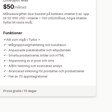
LimeSpot Max
ndationer
$50
/månad
Månadsavgiften ökar baserat på butikens intäkter (t.ex. upp
till 50 000 USD i intäkter = 150 USD/månad, högre intäkter
flyttar till nästa nivå).
teringsgrad
lag för optimisering
Funktioner
Allt som ingår i Turbo +
- Målgruppssegmentering och kundresor
- Anpassade paketrabatter och erbjudanden
- Smarta produktserier, bilder och HTML
- Anpassning av e-post och sms
- A/B/n-testning och avancerad analys
- Avancerad inriktning för produkter och produktserier
- Fler än 70 appintegrationer
Prova gratis i 15 dagar