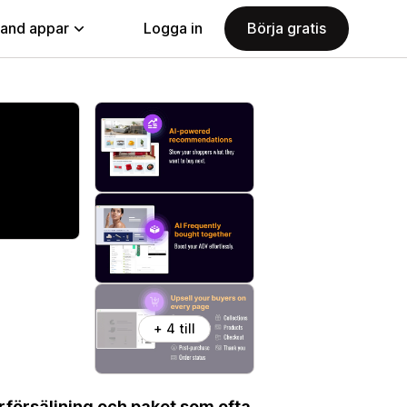
land appar
Logga in
Börja gratis
+ 4 till
rförsäljning och paket som ofta