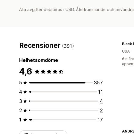
Alla avgifter debiteras i USD. Återkommande och användni
Recensioner
Black 
(391)
USA
6 måna
Helhetsomdöme
appen
4,6
5
357
4
11
3
4
2
2
1
17
ANDR