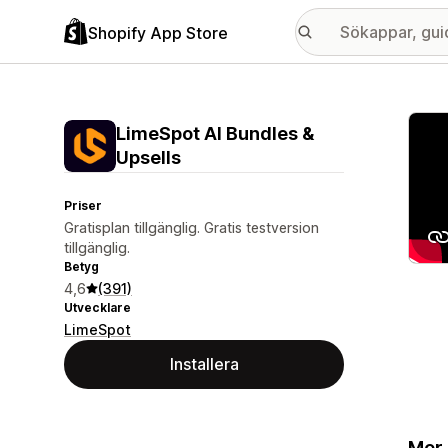
Shopify App Store
Galle
LimeSpot AI Bundles &
Upsells
Priser
Gratisplan tillgänglig. Gratis testversion
tillgänglig.
Betyg
4,6
(391)
Utvecklare
LimeSpot
Installera
Mer-