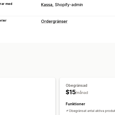
rar med
Kassa
Shopify-admin
rier
Ordergränser
Gränsregler
Varukorgsbaserat
Maxkvantitet
Tid
Aviseringsinställningar
Varukorgsaviseringar
Kassaavisering
Anpassade meddelanden
Obegränsad
$15
/månad
Funktioner
Obegränsat antal aktiva produk