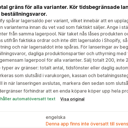
otal gräns för alla varianter. Kör tidsbegränsade 
r beställningsvaror.
fy spårar lagersaldo per variant, vilket innebär att en upp
n varianterna innan du vet vad som faktiskt säljer. Ange i stä
nter från samma lagerpool. När taket nås låses produkten o
s utifrån faktiska ordrar och inte ditt lagersaldo i Shopify, 
tning och när lagersaldot inte spåras. För lanseringar av b
llningsvaror, dagliga produktionspartier och uthyrning med t
gemensam lagerpool för alla varianter. Sälj totalt 200, inte 
 typer av gränser: totalt antal, tidsfönster eller daglig autom
keras som slutsåld i varukorgen, kassan och betalningsstege
ll in när lanseringen avslutas, markera den sedan som slutsåld
ergränser förhindrar att en enda köpare köper upp hela p
ehåller automatöversatt text
Visa original
engelska
Denna app finns inte översatt till sven