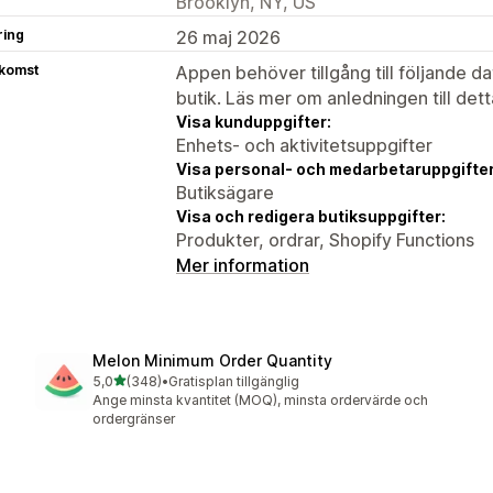
Brooklyn, NY, US
ring
26 maj 2026
tkomst
Appen behöver tillgång till följande d
butik. Läs mer om anledningen till det
Visa kunduppgifter:
Enhets- och aktivitetsuppgifter
Visa personal- och medarbetaruppgifter
Butiksägare
Visa och redigera butiksuppgifter:
Produkter, ordrar, Shopify Functions
Mer information
Melon Minimum Order Quantity
av 5 stjärnor
5,0
(348)
•
Gratisplan tillgänglig
348 recensioner totalt
Ange minsta kvantitet (MOQ), minsta ordervärde och
ordergränser