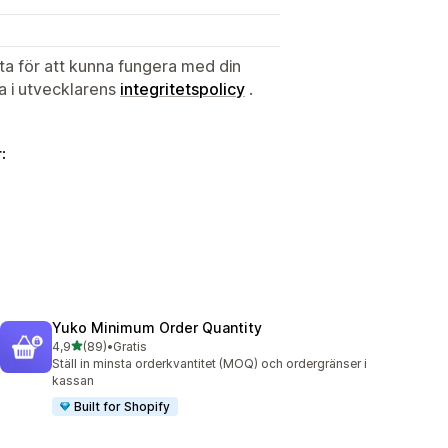
ata för att kunna fungera med din
ta i utvecklarens
integritetspolicy
.
:
Yuko Minimum Order Quantity
av 5 stjärnor
4,9
(89)
•
Gratis
89 recensioner totalt
Ställ in minsta orderkvantitet (MOQ) och ordergränser i
kassan
Built for Shopify