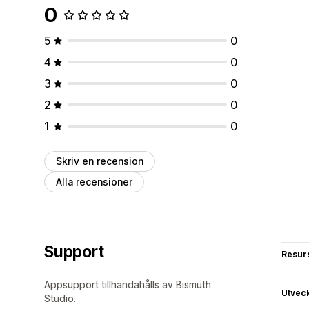
0
5
0
4
0
3
0
2
0
1
0
Skriv en recension
Alla recensioner
Support
Resur
Appsupport tillhandahålls av Bismuth
Utvec
Studio.