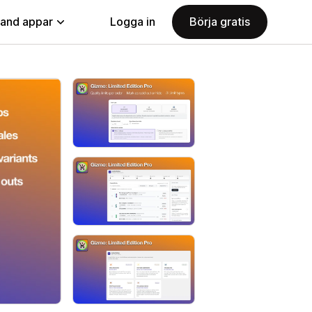
land appar
Logga in
Börja gratis