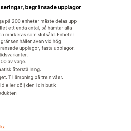
lanseringar, begränsade upplagor
laga på 200 enheter måste delas upp
llet ett enda antal, så hämtar alla
ch markeras som slutsåld. Enheter
så gränsen håller även vid hög
egränsade upplagor, fasta upplagor,
idsvarianter.
200 av varje.
atisk återställning.
t. Tillämpning på tre nivåer.
 eller dölj den i din butik
rodukten
ska