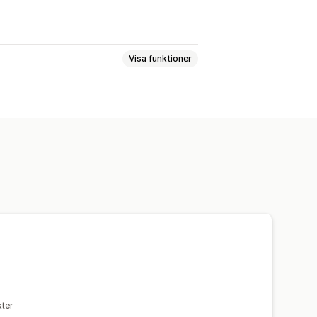
Visa funktioner
baserat
ar
Aviseringar om produktsidan
ter