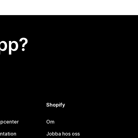
app?
Shopify
lpcenter
Om
ntation
Jobba hos oss