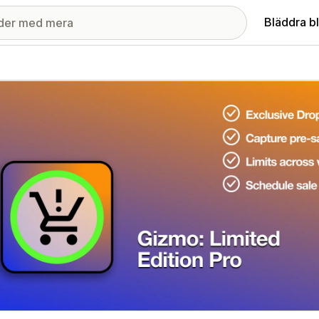
Bläddra b
ri med utvalda bilder