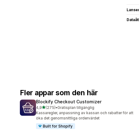
Lanse
Dataå
Fler appar som den här
Blockify Checkout Customizer
av 5 stjärnor
4,9
(275)
•
Gratisplan tillgänglig
275 recensioner totalt
Kassaregler, anpassning av kassan och rabatter för att
öka det genomsnittliga ordervärdet
Built for Shopify