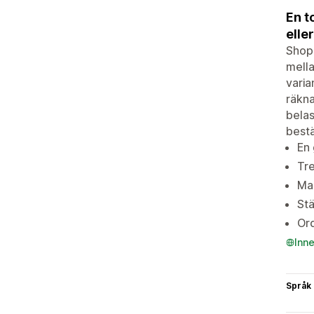
En t
elle
Shopi
mella
varia
räkna
belas
bestä
En 
Tre
Mar
Stä
Ord
Inn
Språk