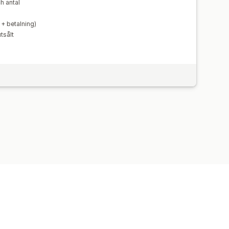
ch antal
 + betalning)
tsålt