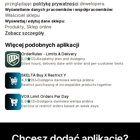
przeglądając
politykę prywatności
dewelopera.
Wyświetlanie danych pracowników i współpracowników:
Właściciel sklepu
Wyświetlaj i edytuj dane sklepu:
Produkty, Sklep online
Zobacz szczegóły
Więcej podobnych aplikacji
OrderRules ‑ Limits & Delivery
na 5 gwiazdek
5,0
(2)
•
Bezpłatny plan jest dostępny
Łączna liczba recenzji: 2
Store hours, delivery date with order and per-customer limits
SKELTA Buy X Restrict Y
na 5 gwiazdek
4,8
(8)
•
Dostępna darmowa wersja próbna
Łączna liczba recenzji: 8
Restrict purchasing of incompatible products together
VOX Limit Orders Per Day
na 5 gwiazdek
5,0
(3)
•
Dostępna darmowa wersja próbna
Łączna liczba recenzji: 3
Decline or restrict orders based on week days
Chcesz dodać aplikację?