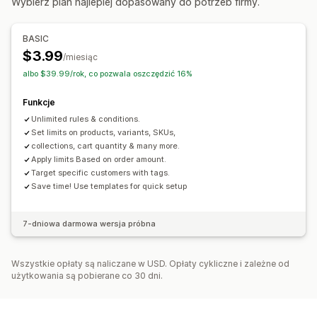
Wybierz plan najlepiej dopasowany do potrzeb firmy.
Limity dla konkretnych produktów
Variant-specific
Zawężenie do kolekcji
Tagi klientów
BASIC
Ustawienia powiadomień
$3.99
/miesiąc
Alerty na stronie produktu
albo $39.99/rok, co pozwala oszczędzić 16%
Funkcje
Unlimited rules & conditions.
Set limits on products, variants, SKUs,
collections, cart quantity & many more.
Apply limits Based on order amount.
Target specific customers with tags.
Save time! Use templates for quick setup
7-dniowa darmowa wersja próbna
Wszystkie opłaty są naliczane w USD. Opłaty cykliczne i zależne od
użytkowania są pobierane co 30 dni.