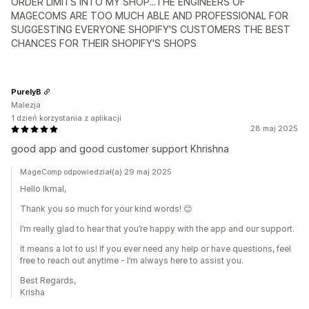
ORDER LIMITS INTO MY SHOP...THE ENGINEERS OF
MAGECOMS ARE TOO MUCH ABLE AND PROFESSIONAL FOR
SUGGESTING EVERYONE SHOPIFY'S CUSTOMERS THE BEST
CHANCES FOR THEIR SHOPIFY'S SHOPS
PurelyB
Malezja
1 dzień korzystania z aplikacji
28 maj 2025
good app and good customer support Khrishna
MageComp odpowiedział(a) 29 maj 2025
Hello Ikmal,
Thank you so much for your kind words! 😊
I’m really glad to hear that you’re happy with the app and our support.
It means a lot to us! If you ever need any help or have questions, feel
free to reach out anytime - I’m always here to assist you.
Best Regards,
Krisha