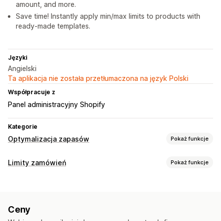
amount, and more.
Save time! Instantly apply min/max limits to products with
ready-made templates.
Języki
Angielski
Ta aplikacja nie została przetłumaczona na język Polski
Współpracuje z
Panel administracyjny Shopify
Kategorie
Optymalizacja zapasów
Pokaż funkcje
Zarządzanie zapasami
Limity zamówień
Pokaż funkcje
Planowanie zapasów
Reguły limitów
Limity dla koszyka
Ilość maksymalna
Ilość minimalna
Ceny
Na podstawie wagi
Limity według ceny